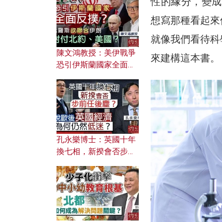
性的緣分，變成
文之美？ 日常寫作如何
應用？
想寫那種看起來
就像我們看待科
陳文鴻教授：美伊戰爭
來建構這本書
恐引伊斯蘭國家全面反
撲？ 俄羅斯欲聯合伊朗
對付北約美國？
孔永樂博士：英國十年
換七相，新揆會否步前
任後塵？脫歐後英國經
濟為何仍然低迷？