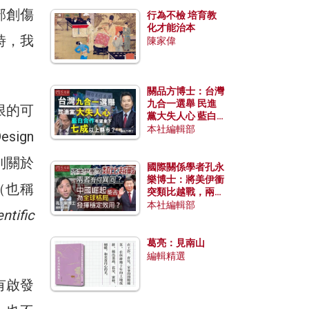
部創傷
行為不檢 培育教
化才能治本
時，我
陳家偉
關品方博士：台灣
九合一選舉 民進
限的可
黨大失人心 藍白
合作有望拿下七成
本社編輯部
ign
以上縣市？
則關於
國際關係學者孔永
樂博士：將美伊衝
（也稱
突類比越戰，兩者
有何異同？中國崛
本社編輯部
ntific
起能否為全球格局
發揮穩定效用？
。
葛亮：見南山
編輯精選
有啟發