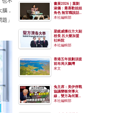
，也不
書展2026｜葉劉
淑儀：最喜歡姐姐
大腦，
角色 無官職說話
包袱少
本社編輯部
問題」
梁鏡威獲任方大副
校長 呂大樂加盟
社科院
本社編輯部
香港五年規劃須提
前布局大鵬灣
來文
兔主席：美伊停戰
協議變衝突導火
線，雙方為何重啟
戰爭？伊朗一早洞
本社編輯部
悉特朗普虛張聲
勢？