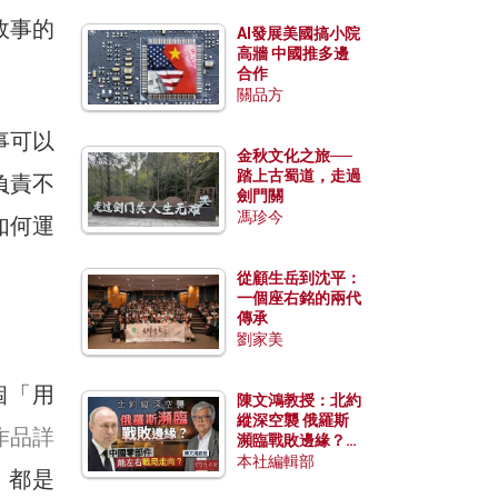
故事的
AI發展美國搞小院
高牆 中國推多邊
」
合作
關品方
事可以
金秋文化之旅──
踏上古蜀道，走過
負責不
劍門關
馮珍今
如何運
從顧生岳到沈平：
一個座右銘的兩代
傳承
劉家美
個「用
陳文鴻教授：北約
縱深空襲 俄羅斯
作品詳
瀕臨戰敗邊緣？中
國零部件能左右戰
本社編輯部
」都是
局走向？