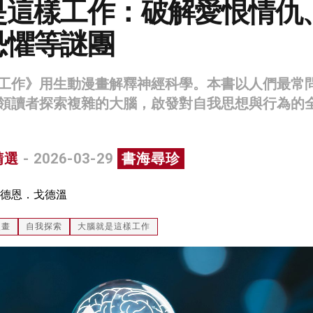
是這樣工作：破解愛恨情仇
恐懼等謎團
工作》用生動漫畫解釋神經科學。本書以人們最常
領讀者探索複雜的大腦，啟發對自我思想與行為的
精選
- 2026-03-29
書海尋珍
德恩．戈德溫
漫畫
自我探索
大腦就是這樣工作