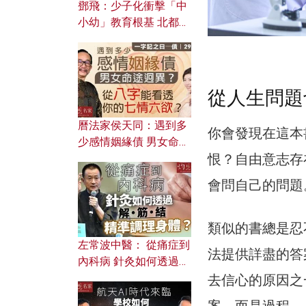
鄧飛：少子化衝擊「中
小幼」教育根基 北都如
何成為解決問題關鍵？
從人生問題
曆法家侯天同：遇到多
你會發現在這本
少感情姻緣債 男女命途
恨？自由意志存
迥異？ 從八字能看透你
的七情六欲？
會問自己的問題
類似的書總是忍
左常波中醫： 從痛症到
法提供詳盡的答
內科病 針灸如何透過解
筋結 精準調理身體？
去信心的原因之