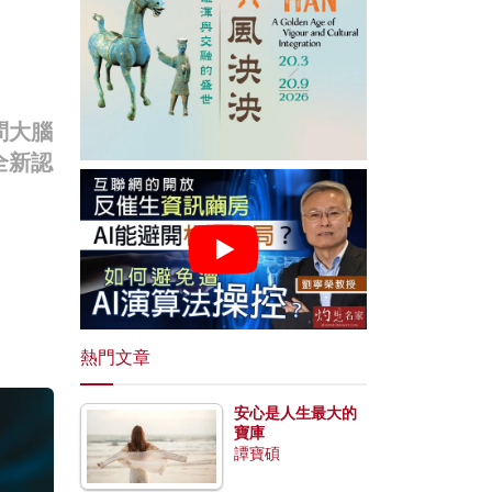
、
問大腦
全新認
熱門文章
安心是人生最大的
寶庫
譚寶碩