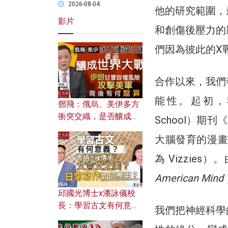
2026-08-04
他的研究範圍，
影片
和創傷後壓力的
們因為彼此的X
合作以來，我們
能性。起初，我們
鄧飛：俄烏、美伊多方
衝突交織，是否釀成世
School）期
界大戰？ 伊朗甘冒政權
大腦發育的漫畫
風險攻擊美軍，背後有
何盤算？
為 Vizzi
American Mind
邱國光博士x潘詠儀校
長：學習古文有何意
我們把神經科學
義？ 粵語怎樣傳承文言