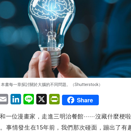
本書每一章探討關於大腦的不同問題。（Shutterstock）
pp
eChat
Email
LinkedIn
Line
X
PrintFriendly
Share
和一位漫畫家，走進三明治餐館⋯⋯沒藏什麼梗啦
。事情發生在15年前，我們那次碰面，蹦出了有