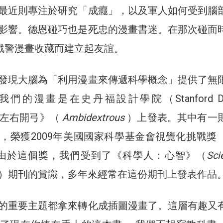
最近則專注於研究「成癮」，以及軍人如何受到腦
影響。德恩碰巧也是死忠的漫畫書迷。在那次碰面
戰警漫畫收藏而建立起友誼。
發現大腦為「利用漫畫來傳遞科學概念」提供了無
的漫畫是在史丹福設計學院（Stanford Des
刊《左右開弓》（
Ambidextrous
）上發表。其中有一
，榮獲2009年美國國家科學基金會視覺化挑戰獎
es）。由於這個獎，我們受到了《科學人：心智》（
Scie
）期刊的賞識，多年來經常在這份期刊上發表作品
的重要主題都拿來轉化成插圖漫畫了。這層有趣又