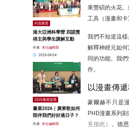
果豐碩的火花。
工具（漫畫和卡
灼見教育
港大亞洲科學營 四諾獎
我們不知道這樣
得主與學生講解互動
解釋神經元如何
作者:
本社編輯部
2026-08-04
同的功能。我們
作。
以漫畫傳遞
2026書展巡禮
豪爾赫不只是
書展2026｜廣東歌如何
PHD漫畫系列
陪伴我們好好過日子？
見按此）
。德恩
作者:
本社編輯部