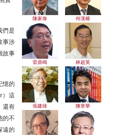
由實
陳家偉
何漢權
我們是
故事涉
個故事
雷鼎鳴
林超英
記憶的
r）這
。還有
張建雄
陳章華
他的不
深遠的