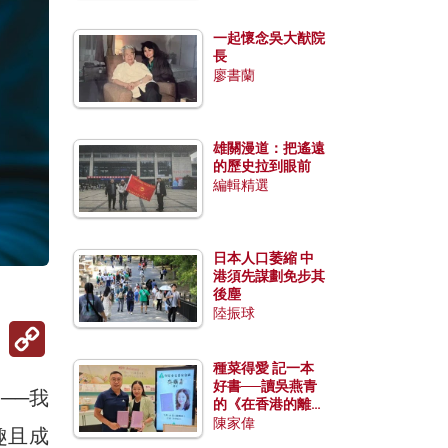
一起懷念吳大猷院
長
廖書蘭
雄關漫道：把遙遠
的歷史拉到眼前
編輯精選
日本人口萎縮 中
港須先謀劃免步其
後塵
陸振球
Copy
Link
種菜得愛 記一本
好書──讀吳燕青
──我
的《在香港的離島
種菜》
陳家偉
趣且成