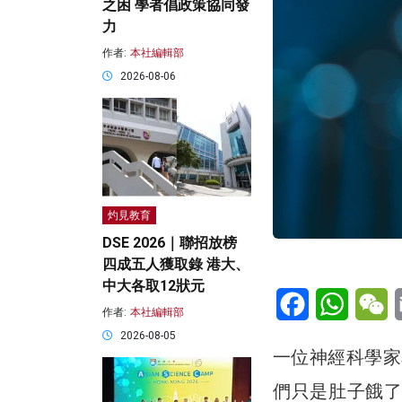
之困 學者倡政策協同發
力
作者:
本社編輯部
2026-08-06
灼見教育
DSE 2026｜聯招放榜
四成五人獲取錄 港大、
中大各取12狀元
Facebook
WhatsA
W
作者:
本社編輯部
2026-08-05
一位神經科學家
們只是肚子餓了