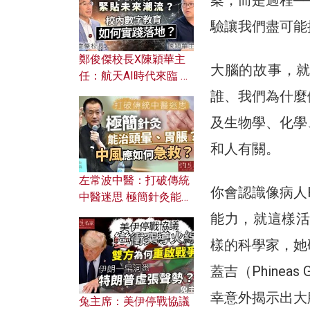
案，而是過程─
驗讓我們盡可能
鄭俊傑校長X陳穎華主
大腦的故事，
任：航天AI時代來臨 學
校如何緊貼未來潮流？
誰、我們為什麼
校內數字教育如何實踐
及生物學、化學
落地？
和人有關。
左常波中醫：打破傳統
你會認識像病人
中醫迷思 極簡針灸能治
頭暈、胃脹？中風應如
能力，就這樣活了
何急救？
樣的科學家，她
蓋吉（Phine
幸意外揭示出大
兔主席：美伊停戰協議