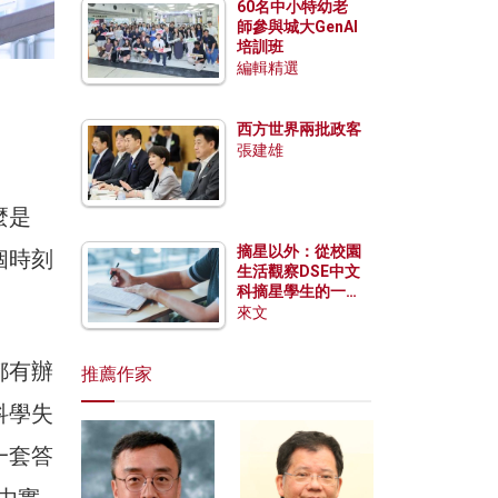
60名中小特幼老
師參與城大GenAI
培訓班
編輯精選
西方世界兩批政客
張建雄
麼是
摘星以外：從校園
個時刻
生活觀察DSE中文
科摘星學生的一點
特質
來文
都有辦
推薦作家
科學失
一套答