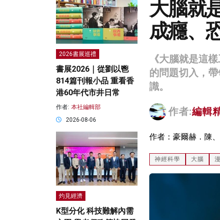
大腦就
成癮、
2026書展巡禮
《大腦就是這樣
書展2026｜從劉以鬯
的問題切入，帶
814篇刊報小品 重看香
識。
港60年代市井日常
作者:
本社編輯部
作者:
編輯
2026-08-06
作者：豪爾赫．陳、
神經科學
大腦
灼見經濟
K型分化 科技難解內需