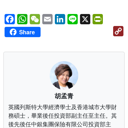
Facebook
WhatsApp
WeChat
Email
LinkedIn
Line
X
PrintFriendl
C
Share
Li
胡孟青
英國列斯特大學經濟學士及香港城市大學財
務碩士，畢業後任投資部副主任至主任。其
後先後任中銀集團保險有限公司投資部主