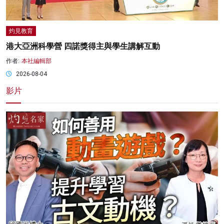
灼見教育
港大亞洲科學營 四諾獎得主與學生講解互動
作者:
本社編輯部
2026-08-04
影片