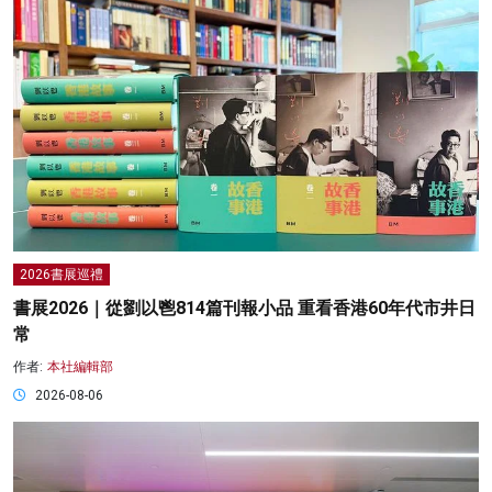
2026書展巡禮
書展2026｜從劉以鬯814篇刊報小品 重看香港60年代市井日
常
作者:
本社編輯部
2026-08-06