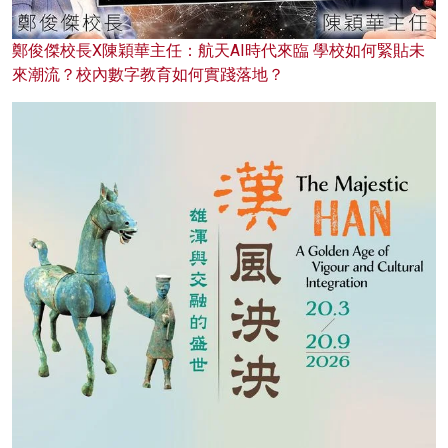
鄭俊傑校長X陳穎華主任：航天AI時代來臨 學校如何緊貼未
來潮流？校內數字教育如何實踐落地？