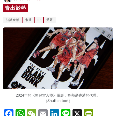
名家榜
青出於藍
灼見活動
知識產權
卡通
IP
受眾
關於我們
2024年的《男兒當入樽》電影，羚邦是香港的代理。
（Shutterstock）
Facebook
WhatsApp
WeChat
Email
LinkedIn
Line
X
PrintFriendl