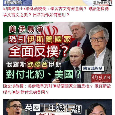
邱國光博士x潘詠儀校長：學習古文有何意義？ 粵語怎樣傳
承文言文之美？ 日常寫作如何應用？
陳文鴻教授：美伊戰爭恐引伊斯蘭國家全面反撲？ 俄羅斯欲
聯合伊朗 對付北約美國？