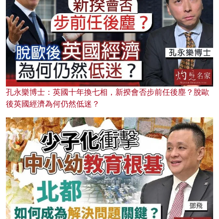
孔永樂博士：英國十年換七相，新揆會否步前任後塵？脫歐
後英國經濟為何仍然低迷？