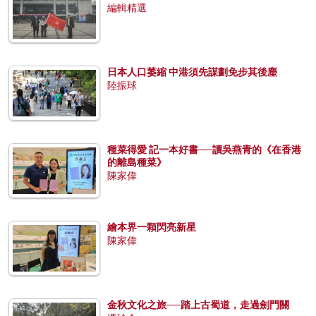
編輯精選
日本人口萎縮 中港須先謀劃免步其後塵
陸振球
種菜得愛 記一本好書──讀吳燕青的《在香港
的離島種菜》
陳家偉
繪本界一顆閃亮新星
陳家偉
金秋文化之旅──踏上古蜀道，走過劍門關