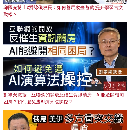
邱國光博士x潘詠儀校長：如何善用動畫遊戲 提升學習古文
動機？
劉寧榮教授：互聯網的開放反催生資訊繭房，AI能避開相同
困局？如何避免遭AI演算法操控？