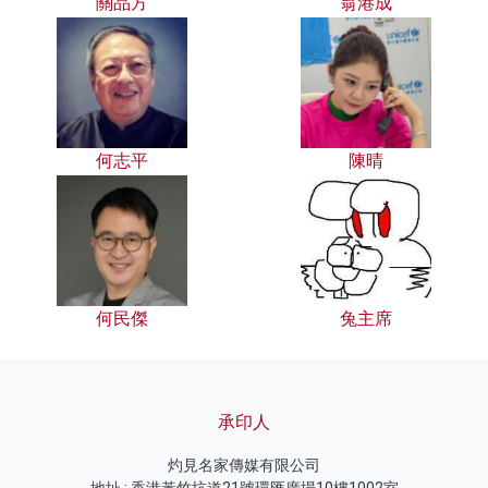
關品方
翁港成
何志平
陳晴
何民傑
兔主席
承印人
灼見名家傳媒有限公司
地址 : 香港黃竹坑道21號環匯廣場10樓1002室