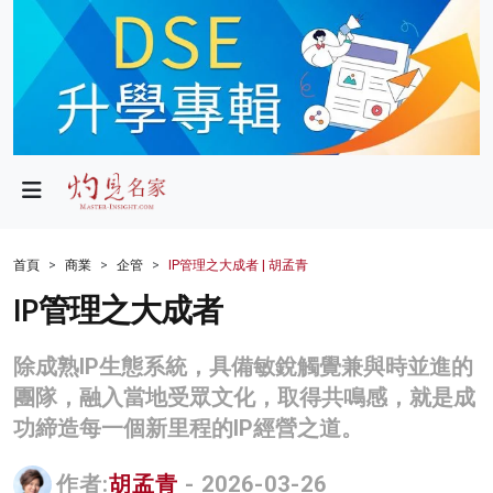
政局
教育
文化
財經
首頁
商業
企管
IP管理之大成者 | 胡孟青
生活
IP管理之大成者
健康
除成熟IP生態系統，具備敏銳觸覺兼與時並進的
商業
團隊，融入當地受眾文化，取得共鳴感，就是成
功締造每一個新里程的IP經營之道。
科技
影片
作者:
胡孟青
- 2026-03-26