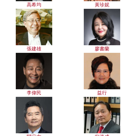
高希均
黃珍妮
張建雄
廖書蘭
李偉民
益行