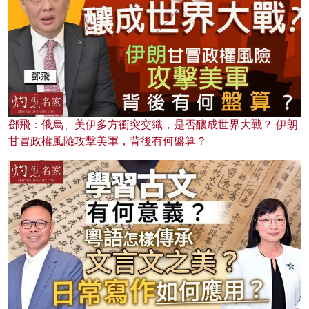
鄧飛：俄烏、美伊多方衝突交織，是否釀成世界大戰？ 伊朗
甘冒政權風險攻擊美軍，背後有何盤算？