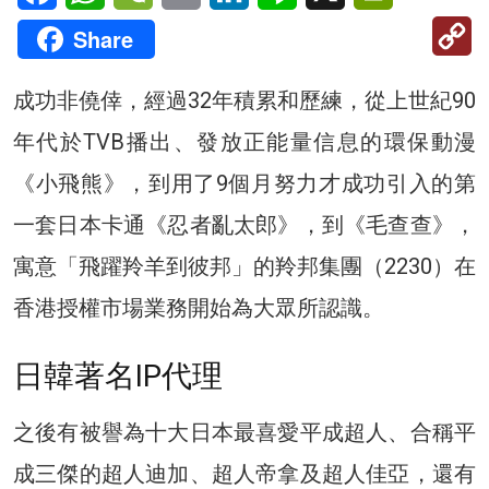
C
Share
Li
成功非僥倖，經過32年積累和歷練，從上世紀90
年代於TVB播出、發放正能量信息的環保動漫
《小飛熊》，到用了9個月努力才成功引入的第
一套日本卡通《忍者亂太郎》，到《毛查查》，
寓意「飛躍羚羊到彼邦」的羚邦集團（2230）在
香港授權市場業務開始為大眾所認識。
日韓著名IP代理
之後有被譽為十大日本最喜愛平成超人、合稱平
成三傑的超人迪加、超人帝拿及超人佳亞，還有