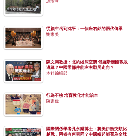
馮珍今
從顧生岳到沈平：一個座右銘的兩代傳承
劉家美
陳文鴻教授：北約縱深空襲 俄羅斯瀕臨戰敗
邊緣？中國零部件能左右戰局走向？
本社編輯部
行為不檢 培育教化才能治本
陳家偉
國際關係學者孔永樂博士：將美伊衝突類比
越戰，兩者有何異同？中國崛起能否為全球