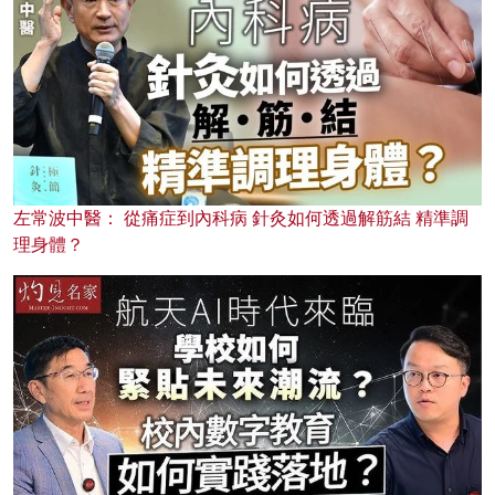
左常波中醫： 從痛症到內科病 針灸如何透過解筋結 精準調
理身體？