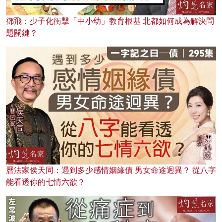
鄧飛：少子化衝擊「中小幼」教育根基 北都如何成為解決問
題關鍵？
曆法家侯天同：遇到多少感情姻緣債 男女命途迥異？ 從八字
能看透你的七情六欲？