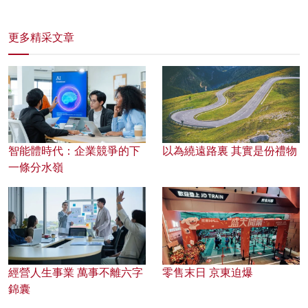
更多精采文章
智能體時代：企業競爭的下
以為繞遠路裏 其實是份禮物
一條分水嶺
經營人生事業 萬事不離六字
零售末日 京東迫爆
錦囊