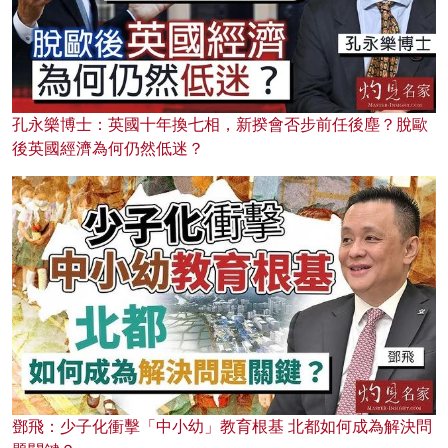
孔永樂博士：英國十年換七相，新揆會否步前任後塵？脫歐
後英國經濟為何仍然低迷？
鄧飛：少子化衝擊「中小幼」教育根基 北都如何成為解決問