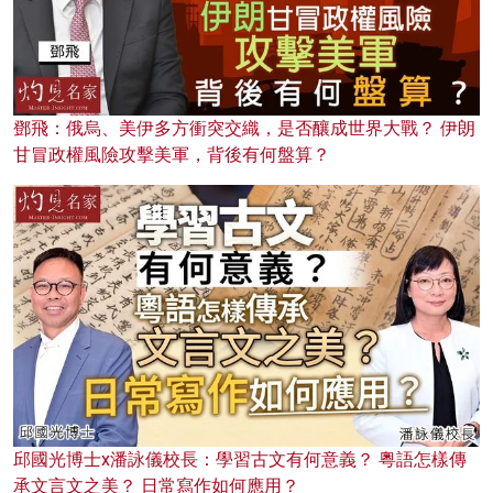
鄧飛：俄烏、美伊多方衝突交織，是否釀成世界大戰？ 伊朗
甘冒政權風險攻擊美軍，背後有何盤算？
邱國光博士x潘詠儀校長：學習古文有何意義？ 粵語怎樣傳
承文言文之美？ 日常寫作如何應用？