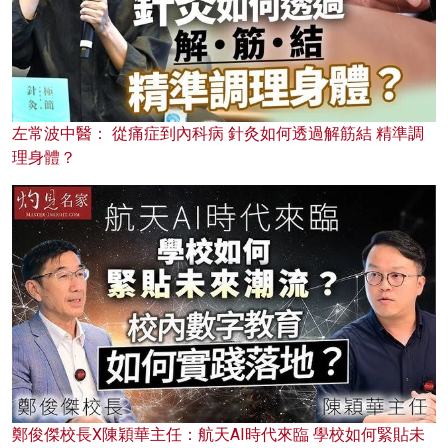
左常波中醫： 從痛症到內科病 針灸如何透過解筋結 精準調
理身體？
鄭俊傑校長X陳穎華主任：航天AI時代來臨 學校如何緊貼未