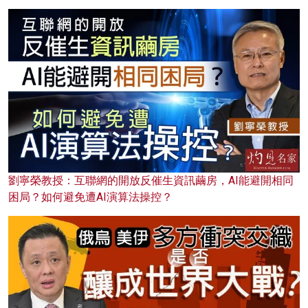
劉寧榮教授：互聯網的開放反催生資訊繭房，AI能避開相同
困局？如何避免遭AI演算法操控？