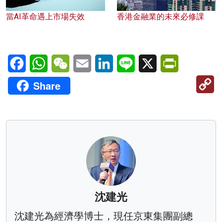
當AI革命遇上市場失效
香港金融業的未來必修課
Facebook
WhatsApp
WeChat
Email
LinkedIn
Line
X
PrintFriendl
C
Share
Li
沈建光
沈建光為經濟學博士，現任京東集團副總