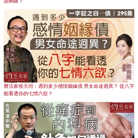
題關鍵？
曆法家侯天同：遇到多少感情姻緣債 男女命途迥異？ 從八字
能看透你的七情六欲？