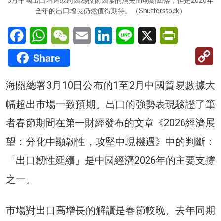
3月中國出口增速或將因為技術因素的消失而明顯回落，但是2026年
全年的出口增長仍然值得期待。（Shutterstock）
Facebook
WhatsApp
WeChat
Email
LinkedIn
Line
X
PrintFriendl
C
Share
Li
海關總署3月10日公布的1至2月中國貿易數據大
幅超出市場一致預期。出口的強勢表現驗證了筆
者春節期間在第一財經發布的文章《2026經濟展
望：分化中顯韌性，攻堅中現機遇》中的判斷：
「出口韌性延續」是中國經濟2026年的主要支撐
之一。
市場對出口高增長的解讀是春節較晚、去年同期