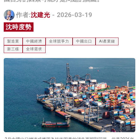
名家榜
作者:
沈建光
- 2026-03-19
灼見活動
沈時度勢
關於我們
製造業
中國經濟
全球競爭力
中國出口
AI產業鏈
新三樣
全球需求