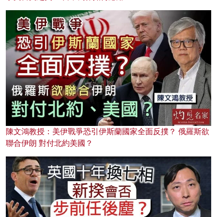
陳文鴻教授：美伊戰爭恐引伊斯蘭國家全面反撲？ 俄羅斯欲
聯合伊朗 對付北約美國？