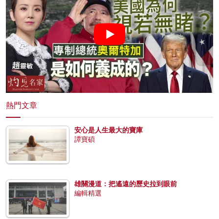
熱門文章
安心是人生最大的寶庫
譚寶碩
雄關漫道：把遙遠的歷史拉到眼前
編輯精選