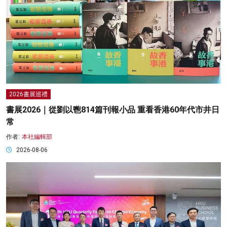
2026書展巡禮
書展2026｜從劉以鬯814篇刊報小品 重看香港60年代市井日
常
作者:
本社編輯部
2026-08-06