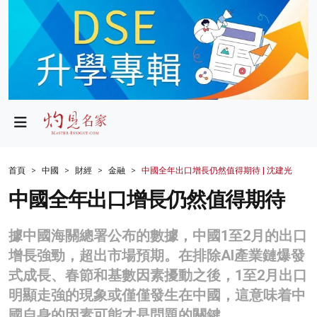
政局
教育
文化
財經
首頁
中國
財經
金融
中國全年出口增長仍然值得期待 | 沈建光
生活
中國全年出口增長仍然值得期待
健康
據中國海關總署公布的數據，中國1至2月的出口
商業
增長強勁，超出市場預期。在排除AI產業鏈爆發
式成長、春節和基數因素擾動之後，1至2月出口
科技
明顯走強的現象或僅僅發生在中國，這意味着中
影片
國自身的因素可能才是問題的關鍵。