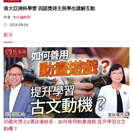
港大亞洲科學營 四諾獎得主與學生講解互動
作者:
本社編輯部
2026-08-04
影片
邱國光博士x潘詠儀校長：如何善用動畫遊戲 提升學習古文
動機？