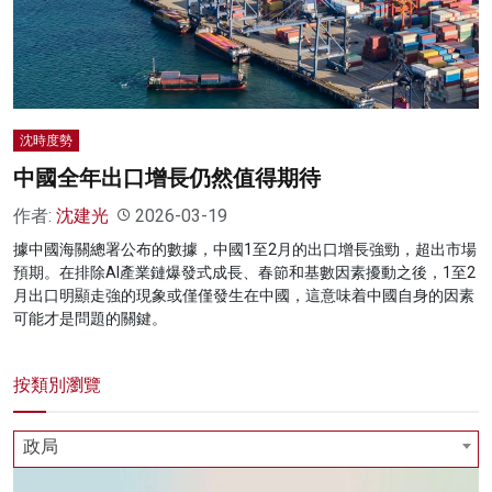
名家榜
灼見活動
關於我們
沈時度勢
中國全年出口增長仍然值得期待
作者:
沈建光
2026-03-19
據中國海關總署公布的數據，中國1至2月的出口增長強勁，超出市場
預期。在排除AI產業鏈爆發式成長、春節和基數因素擾動之後，1至2
月出口明顯走強的現象或僅僅發生在中國，這意味着中國自身的因素
可能才是問題的關鍵。
按類別瀏覽
政局