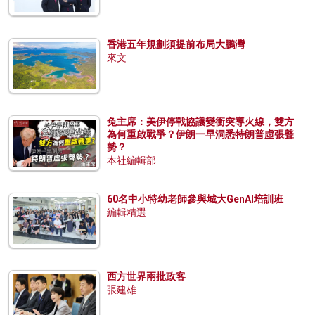
香港五年規劃須提前布局大鵬灣
來文
兔主席：美伊停戰協議變衝突導火線，雙方
為何重啟戰爭？伊朗一早洞悉特朗普虛張聲
勢？
本社編輯部
60名中小特幼老師參與城大GenAI培訓班
編輯精選
西方世界兩批政客
張建雄