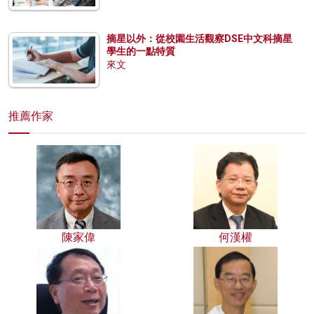
摘星以外：從校園生活觀察DSE中文科摘星
學生的一點特質
來文
推薦作家
陳家偉
何漢權