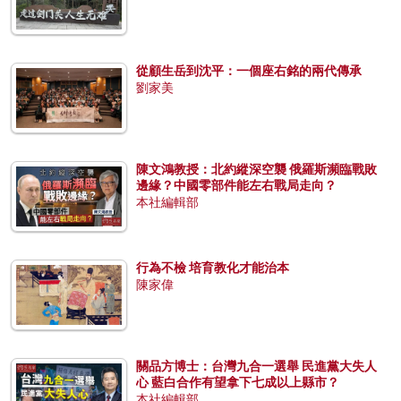
從顧生岳到沈平：一個座右銘的兩代傳承
劉家美
陳文鴻教授：北約縱深空襲 俄羅斯瀕臨戰敗
邊緣？中國零部件能左右戰局走向？
本社編輯部
行為不檢 培育教化才能治本
陳家偉
關品方博士：台灣九合一選舉 民進黨大失人
心 藍白合作有望拿下七成以上縣市？
本社編輯部