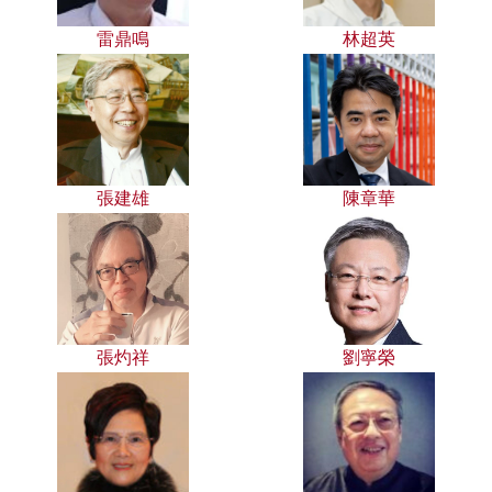
雷鼎鳴
林超英
張建雄
陳章華
張灼祥
劉寧榮