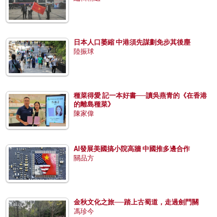
日本人口萎縮 中港須先謀劃免步其後塵
陸振球
種菜得愛 記一本好書──讀吳燕青的《在香港
的離島種菜》
陳家偉
AI發展美國搞小院高牆 中國推多邊合作
關品方
金秋文化之旅──踏上古蜀道，走過劍門關
馮珍今