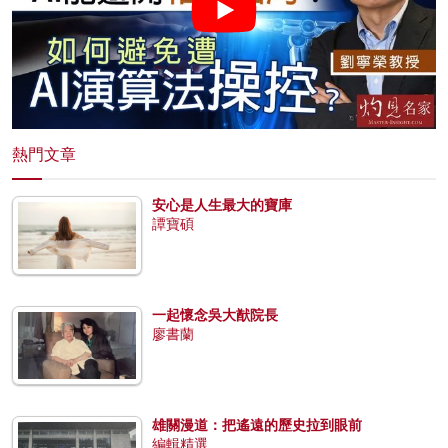
熱門文章
安心是人生最大的寶庫
譚寶碩
一起懷念吳大猷院長
廖書蘭
雄關漫道：把遙遠的歷史拉到眼前
編輯精選