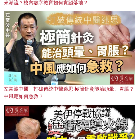
來潮流？校內數字教育如何實踐落地？
左常波中醫：打破傳統中醫迷思 極簡針灸能治頭暈、胃脹？
中風應如何急救？