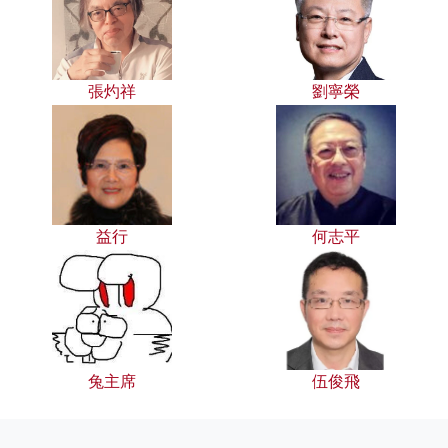
張灼祥
劉寧榮
益行
何志平
兔主席
伍俊飛