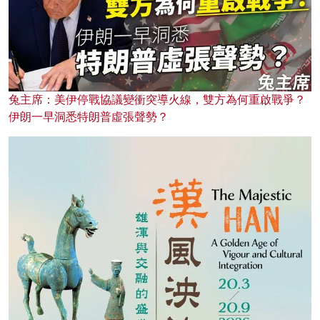
兔主席：美伊停戰協議變衝突導火線，雙方為何重啟戰爭？
伊朗一早洞悉特朗普虛張聲勢？