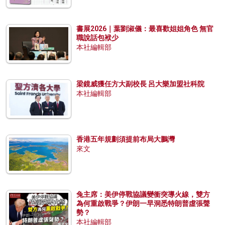
書展2026｜葉劉淑儀：最喜歡姐姐角色 無官
職說話包袱少
本社編輯部
梁鏡威獲任方大副校長 呂大樂加盟社科院
本社編輯部
香港五年規劃須提前布局大鵬灣
來文
兔主席：美伊停戰協議變衝突導火線，雙方
為何重啟戰爭？伊朗一早洞悉特朗普虛張聲
勢？
本社編輯部