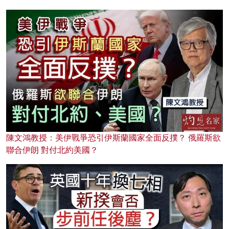
陳文鴻教授：美伊戰爭恐引伊斯蘭國家全面反撲？ 俄羅斯欲
聯合伊朗 對付北約美國？