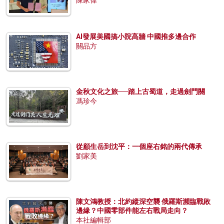
AI發展美國搞小院高牆 中國推多邊合作
關品方
金秋文化之旅──踏上古蜀道，走過劍門關
馮珍今
從顧生岳到沈平：一個座右銘的兩代傳承
劉家美
陳文鴻教授：北約縱深空襲 俄羅斯瀕臨戰敗
邊緣？中國零部件能左右戰局走向？
本社編輯部