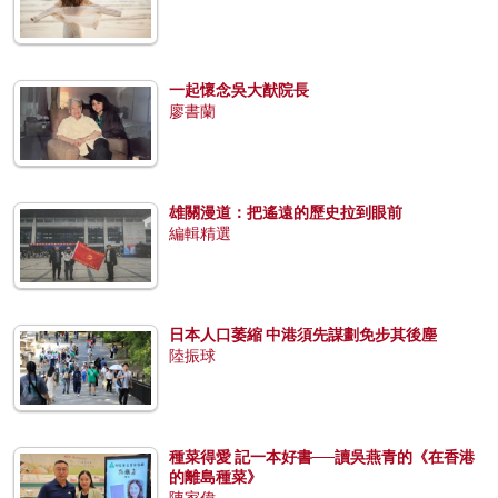
一起懷念吳大猷院長
廖書蘭
雄關漫道：把遙遠的歷史拉到眼前
編輯精選
日本人口萎縮 中港須先謀劃免步其後塵
陸振球
種菜得愛 記一本好書──讀吳燕青的《在香港
的離島種菜》
陳家偉