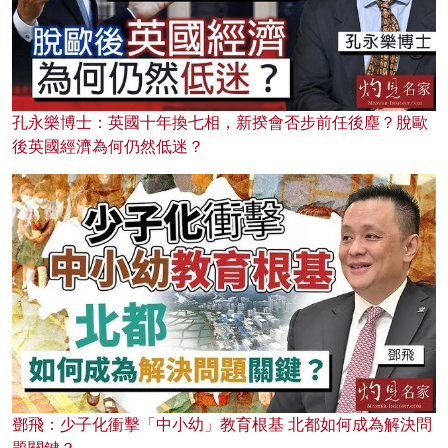
孔永樂博士：英國十年換七相，新揆會否步前任後塵？脫歐
後英國經濟為何仍然低迷？
鄧飛：少子化衝擊「中小幼」教育根基 北都如何成為解決問