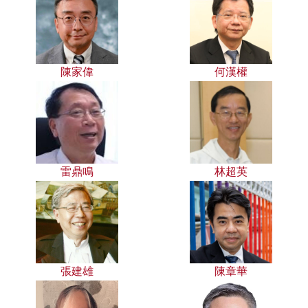
陳家偉
何漢權
雷鼎鳴
林超英
張建雄
陳章華