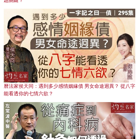
題關鍵？
曆法家侯天同：遇到多少感情姻緣債 男女命途迥異？ 從八字
能看透你的七情六欲？