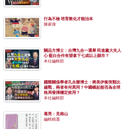
行為不檢 培育教化才能治本
陳家偉
關品方博士：台灣九合一選舉 民進黨大失人
心 藍白合作有望拿下七成以上縣市？
本社編輯部
國際關係學者孔永樂博士：將美伊衝突類比
越戰，兩者有何異同？中國崛起能否為全球
格局發揮穩定效用？
本社編輯部
葛亮：見南山
編輯精選