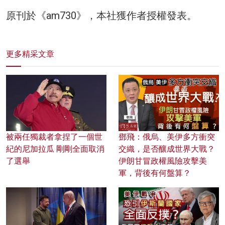
原刊於《am730》，本社獲作者授權發表。
更多精采文章
被兩任獨裁者拿捏了一個世
鄧飛：俄烏、美伊多方衝突
紀的尼加拉瓜 剛剛全面取消
交織，是否釀成世界大戰？
了選舉
伊朗甘冒政權風險攻擊美
軍，背後有何盤算？