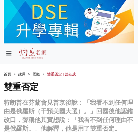
政局
教育
文化
財經
首頁
政局
國際
雙重否定 | 曾鈺成
生活
雙重否定
健康
特朗普在芬蘭會見普京後說：「我看不到任何理
商業
由是俄羅斯（干預美國大選）。」回國後他認錯
改口，聲稱他其實想說：「我看不到任何理由不
科技
是俄羅斯。」他解釋，他是用了雙重否定。
影片