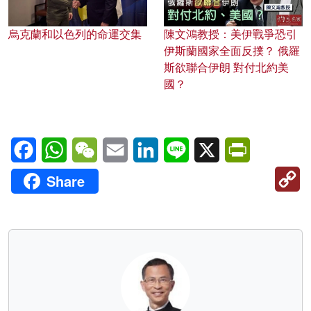
烏克蘭和以色列的命運交集
陳文鴻教授：美伊戰爭恐引
伊斯蘭國家全面反撲？ 俄羅
斯欲聯合伊朗 對付北約美
國？
Facebook
WhatsApp
WeChat
Email
LinkedIn
Line
X
PrintFriendl
C
Share
Li