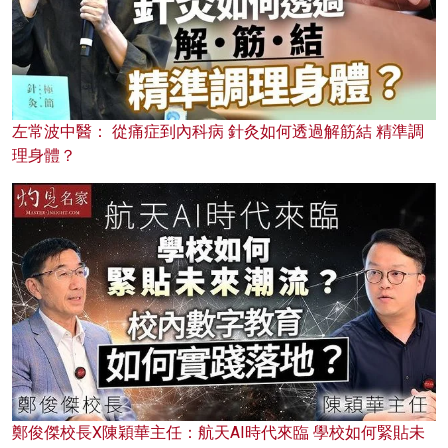
左常波中醫： 從痛症到內科病 針灸如何透過解筋結 精準調
理身體？
鄭俊傑校長X陳穎華主任：航天AI時代來臨 學校如何緊貼未