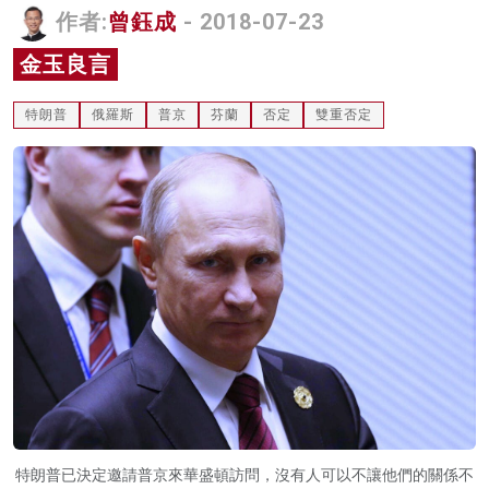
作者:
曾鈺成
- 2018-07-23
名家榜
金玉良言
灼見活動
特朗普
俄羅斯
普京
芬蘭
否定
雙重否定
關於我們
特朗普已決定邀請普京來華盛頓訪問，沒有人可以不讓他們的關係不