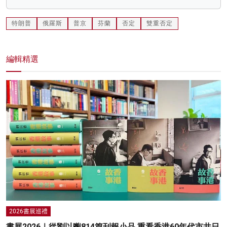
特朗普
俄羅斯
普京
芬蘭
否定
雙重否定
編輯精選
2026書展巡禮
書展2026｜從劉以鬯814篇刊報小品 重看香港60年代市井日