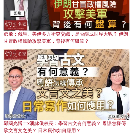
鄧飛：俄烏、美伊多方衝突交織，是否釀成世界大戰？ 伊朗
甘冒政權風險攻擊美軍，背後有何盤算？
邱國光博士x潘詠儀校長：學習古文有何意義？ 粵語怎樣傳
承文言文之美？ 日常寫作如何應用？