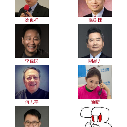
徐俊祥
張樹槐
李偉民
關品方
何志平
陳晴