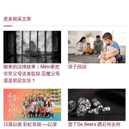
更多精采文章
聽來的法律故事｜Mimi要把
浪子回頭
非常父母送進監獄 惡魔父母
還是邪惡女兒？
日落以後 彩虹長留──記屋
賣了De Beers 鑽石何去何