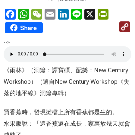
Facebook
WhatsApp
WeChat
Email
LinkedIn
Line
X
PrintFriendl
C
Share
Li
-->
《雨林》（洞簫：譚寶碩、配樂：New Century
Workshop）（選自New Century Workshop《失
落的地平線》洞簫專輯）
買香蕉時，發現攤檔上所有香蕉都是生的。
水果販說：「這香蕉還在成長，家裏放幾天就會
成熟了。」