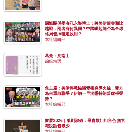
國際關係學者孔永樂博士：將美伊衝突類比
越戰，兩者有何異同？中國崛起能否為全球
格局發揮穩定效用？
本社編輯部
葛亮：見南山
編輯精選
兔主席：美伊停戰協議變衝突導火線，雙方
為何重啟戰爭？伊朗一早洞悉特朗普虛張聲
勢？
本社編輯部
書展2026｜葉劉淑儀：最喜歡姐姐角色 無官
職說話包袱少
本社編輯部