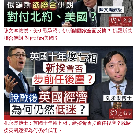
陳文鴻教授：美伊戰爭恐引伊斯蘭國家全面反撲？ 俄羅斯欲
聯合伊朗 對付北約美國？
孔永樂博士：英國十年換七相，新揆會否步前任後塵？脫歐
後英國經濟為何仍然低迷？