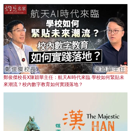
鄭俊傑校長X陳穎華主任：航天AI時代來臨 學校如何緊貼未
來潮流？校內數字教育如何實踐落地？