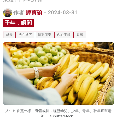
名家榜
作者:
譚寶碩
- 2024-03-31
灼見活動
千年．瞬間
關於我們
成長
活在當下
隨遇而安
內心平靜
香蕉
人生如香蕉一樣，身體成長，經歷幼兒、少年、青年、壯年直至老
年。（Shutterstock）