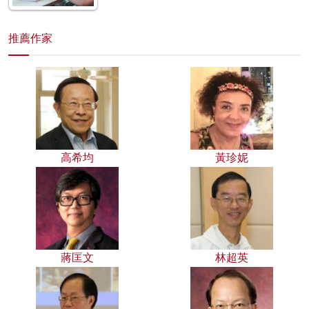
推薦作家
高希均
黃珍妮
蔣匡文
林超英