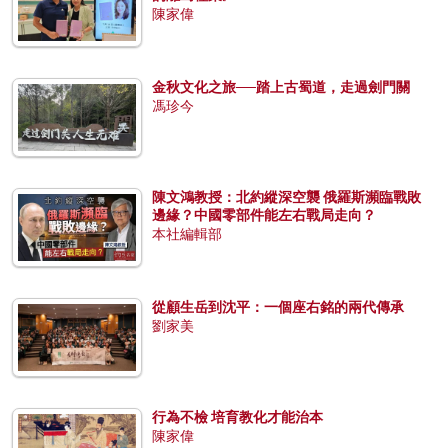
陳家偉
金秋文化之旅──踏上古蜀道，走過劍門關
馮珍今
陳文鴻教授：北約縱深空襲 俄羅斯瀕臨戰敗
邊緣？中國零部件能左右戰局走向？
本社編輯部
從顧生岳到沈平：一個座右銘的兩代傳承
劉家美
行為不檢 培育教化才能治本
陳家偉