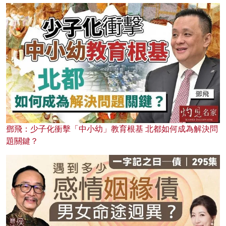
鄧飛：少子化衝擊「中小幼」教育根基 北都如何成為解決問
題關鍵？