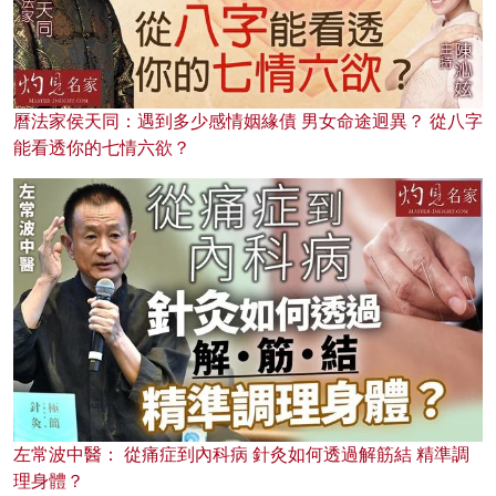
曆法家侯天同：遇到多少感情姻緣債 男女命途迥異？ 從八字
能看透你的七情六欲？
左常波中醫： 從痛症到內科病 針灸如何透過解筋結 精準調
理身體？