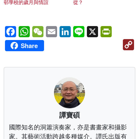
邨學校的歲月與情誼
從？
Facebook
WhatsApp
WeChat
Email
LinkedIn
Line
X
PrintFriendl
C
Share
Li
譚寶碩
國際知名的洞簫演奏家，亦是書畫家和攝影
家。其藝術活動跨越多種媒介。譚氏出版有