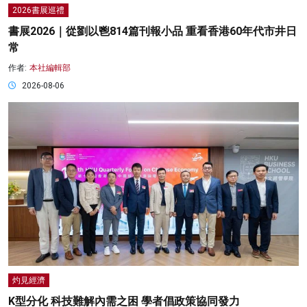
2026書展巡禮
書展2026｜從劉以鬯814篇刊報小品 重看香港60年代市井日
常
作者:
本社編輯部
2026-08-06
灼見經濟
K型分化 科技難解內需之困 學者倡政策協同發力