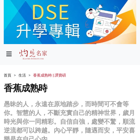
政局
教育
文化
財經
首頁
生活
香蕉成熟時 | 譚寶碩
生活
香蕉成熟時
健康
愚昧的人，永遠在原地踏步，而時間可不會等
商業
你。智慧的人，不斷充實自己的精神世界，歲月
時光與你一同精彩。自信自強，處變不驚，順流
科技
逆流都可以跨越。內心平靜，隨遇而安，平安喜
影片
樂是在自己心內。