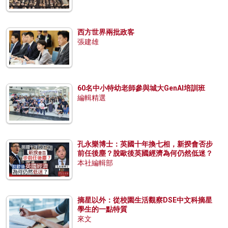
西方世界兩批政客
張建雄
60名中小特幼老師參與城大GenAI培訓班
編輯精選
孔永樂博士：英國十年換七相，新揆會否步
前任後塵？脫歐後英國經濟為何仍然低迷？
本社編輯部
摘星以外：從校園生活觀察DSE中文科摘星
學生的一點特質
來文