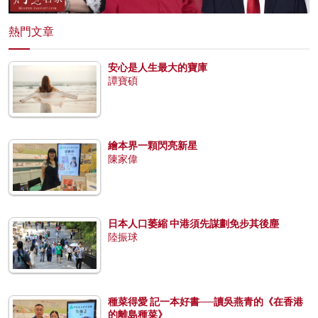
熱門文章
安心是人生最大的寶庫
譚寶碩
繪本界一顆閃亮新星
陳家偉
日本人口萎縮 中港須先謀劃免步其後塵
陸振球
種菜得愛 記一本好書──讀吳燕青的《在香港
的離島種菜》