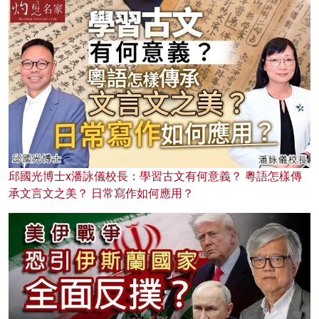
邱國光博士x潘詠儀校長：學習古文有何意義？ 粵語怎樣傳
承文言文之美？ 日常寫作如何應用？