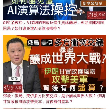
劉寧榮教授：互聯網的開放反催生資訊繭房，AI能避開相同
困局？如何避免遭AI演算法操控？
鄧飛：俄烏、美伊多方衝突交織，是否釀成世界大戰？ 伊朗
甘冒政權風險攻擊美軍，背後有何盤算？