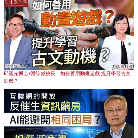
邱國光博士x潘詠儀校長：如何善用動畫遊戲 提升學習古文
動機？