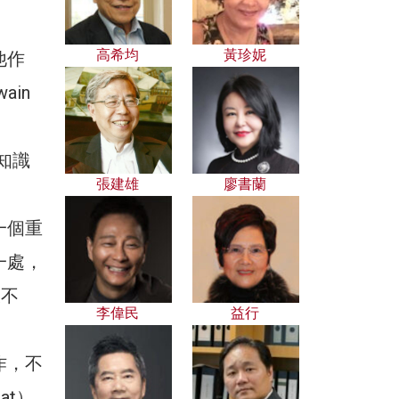
高希均
黃珍妮
他作
ain
，知識
張建雄
廖書蘭
一個重
一處，
久不
李偉民
益行
作，不
at）