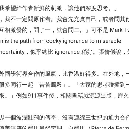
我希望給作者新鮮的刺激，讓他們深度思考。」
，我不一定問原作者。我會先充實自己，或者問其
相激發的，問了一，就會問二。」可不是 Mark Tw
s the path from cocky ignorance to miserable
。” Uncertainty，似乎總比 ignorance 稍好。張倩儀說
外國學術界合作的風氣，比香港好得多。在外地，
很多同行一起「苦苦廝殺」。「大家的思考碰撞到
來。」例如911事件後，相關書籍就源源出版，歷
界一個波瀾壯闊的傳奇。沒有連綿三世紀的通力合
無雙的費馬最後定理。自費馬（Pierre de Ferm