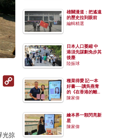
雄關漫道：把遙遠
的歷史拉到眼前
編輯精選
日本人口萎縮 中
港須先謀劃免步其
後塵
陸振球
Copy
種菜得愛 記一本
Link
好書──讀吳燕青
的《在香港的離島
種菜》
陳家偉
繪本界一顆閃亮新
星
陳家偉
浮光掠