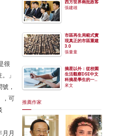
西方世界兩批政客
張建雄
市區再生局範式實
現真正的市區重建
3.0
張量童
是很
摘星以外：從校園
注。」
生活觀察DSE中文
科摘星學生的一點
特質
來文
問號，
」，可
推薦作家
談
年月月