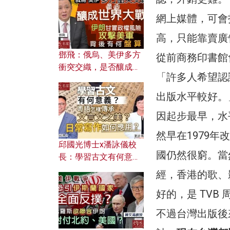
何避免遭AI演算法操
控？
網上媒體，可會
高，只能靠賣廣
鄧飛：俄烏、美伊多方
從前商務印書館
衝突交織，是否釀成世
「許多人希望認
界大戰？ 伊朗甘冒政權
風險攻擊美軍，背後有
出版水平較好。
何盤算？
因起步最早，水
然早在1979年
邱國光博士x潘詠儀校
國仍然很窮。當
長：學習古文有何意
義？ 粵語怎樣傳承文言
經，香港的歌、
文之美？ 日常寫作如何
好的，是 TVB
應用？
不過台灣出版後