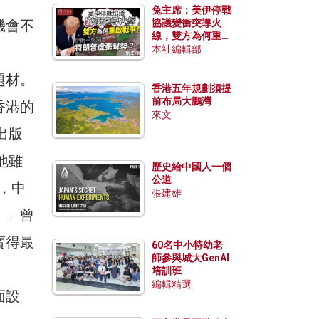
兔主席：美伊停戰
機會不
協議變衝突導火
線，雙方為何重啟
戰爭？伊朗一早洞
本社編輯部
悉特朗普虛張聲
勢？
題材。
香港五年規劃須提
前布局大鵬灣
香港的
來文
出版
地雖
歷史給中國人一個
公道
代，中
張建雄
。」曾
賣得最
60名中小特幼老
師參與城大GenAI
培訓班
編輯精選
面設