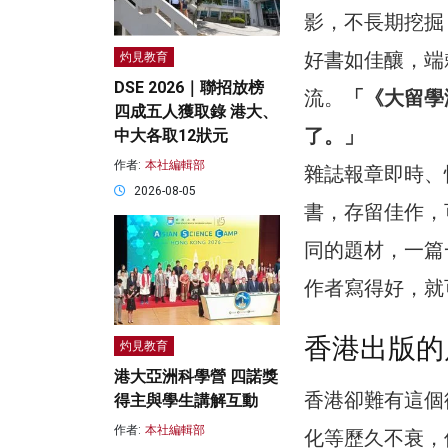
影，不長期挖掘
好書如佳釀，端
灼見教育
DSE 2026｜聯招放榜
流。
「《大留學
四成五人獲取錄 港大、
了。」
中大各取12狀元
作者:
本社編輯部
雜誌報章即時、
2026-08-05
書，存留佳作，
同的題材，一篇
作者寫得好，就
香港出版的
灼見教育
港大亞洲科學營 四諾獎
香港卻難有這個
得主與學生講解互動
作者:
本社編輯部
化等歷久不衰，