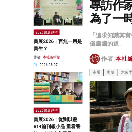
專訪作
為了一
2026書展巡禮
「追求知識其實
書展2026｜百無一用是
儀幽幽的道。
書生？
作者:
本社編輯部
作者:
本社
2026-08-07
市場
出版
大留
2026書展巡禮
書展2026｜從劉以鬯
814篇刊報小品 重看香