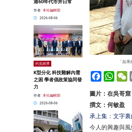
港60年代市井日常
作者:
本社編輯部
2026-08-06
「如果
灼見經濟
K型分化 科技難解內需
Facebook
WhatsA
W
之困 學者倡政策協同發
力
圖片：在吳哥窟
作者:
本社編輯部
2026-08-06
撰文：何敏盈
承上集：文字裏
今人的興趣與風