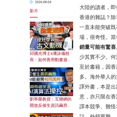
2026-08-04
大陸的讀者，即
影片
香港的雜誌？除
一直未能突破既
場，很奇怪。當
銷量可能有驚喜
邱國光博士x潘詠儀校
少其實不少。何
長：如何善用動畫遊戲
提升學習古文動機？
至於書籍，因香
多。海外華人的
譯外書，本是出
意，亦只限在香
劉寧榮教授：互聯網的
開放反催生資訊繭房，
譯本競爭。難怪
AI能避開相同困局？如
誌，外銷更難。