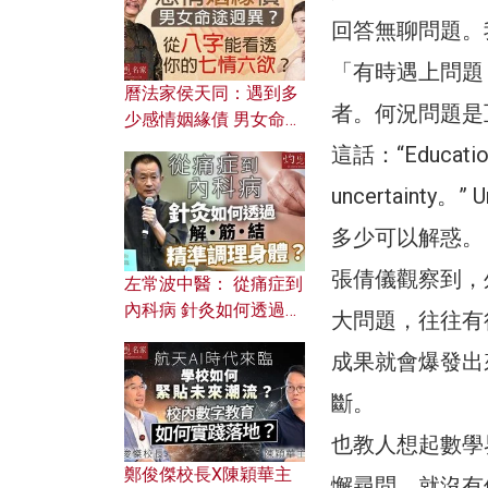
回答無聊問題。
「有時遇上問題
曆法家侯天同：遇到多
者。何況問題是互
少感情姻緣債 男女命途
迥異？ 從八字能看透你
這話：“Education i
的七情六欲？
uncertainty
多少可以解惑。
張倩儀觀察到，
左常波中醫： 從痛症到
內科病 針灸如何透過解
大問題，往往有
筋結 精準調理身體？
成果就會爆發出
斷。
也教人想起數學
鄭俊傑校長X陳穎華主
懈尋問，就沒有優美