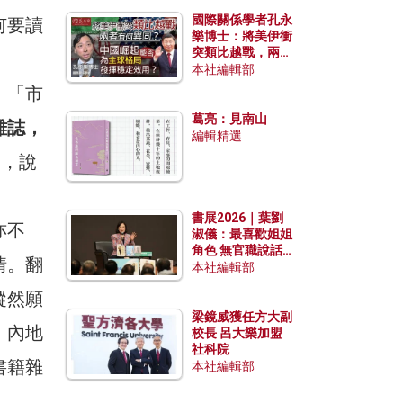
國際關係學者孔永
何要讀
樂博士：將美伊衝
突類比越戰，兩者
有何異同？中國崛
本社編輯部
起能否為全球格局
：「市
發揮穩定效用？
葛亮：見南山
雜誌，
編輯精選
口，說
書展2026｜葉劉
亦不
淑儀：最喜歡姐姐
角色 無官職說話
情。翻
包袱少
本社編輯部
縱然願
梁鏡威獲任方大副
、內地
校長 呂大樂加盟
社科院
書籍雜
本社編輯部