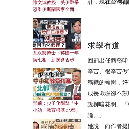
計，
現在台灣都
陳文鴻教授：美伊戰爭
恐引伊斯蘭國家全面反
撲？ 俄羅斯欲聯合伊朗
對付北約美國？
求學有道
孔永樂博士：英國十年
回顧出任商務印
換七相，新揆會否步前
任後塵？脫歐後英國經
辛苦、很辛苦做
濟為何仍然低迷？
稱職的編輯，好
成長環境卻不鼓
鄧飛：少子化衝擊「中
說柳暗花明。「
小幼」教育根基 北都如
論。」
何成為解決問題關鍵？
她說，向作者提