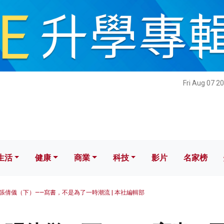
健康
商業
科技
影片
名家榜
Fri Aug 07 2
生活
健康
商業
科技
影片
名家榜
張倩儀（下）——寫書，不是為了一時潮流 | 本社編輯部