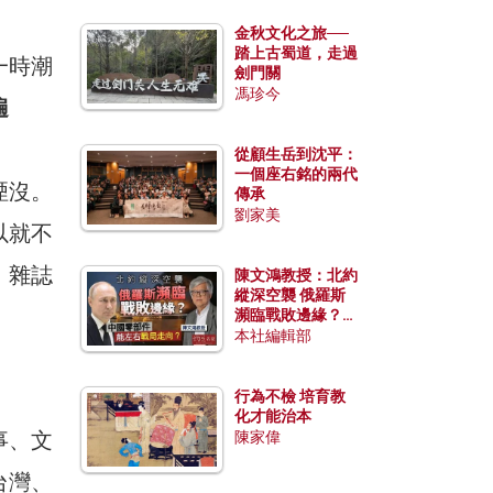
金秋文化之旅──
踏上古蜀道，走過
一時潮
劍門關
馮珍今
遍
從顧生岳到沈平：
一個座右銘的兩代
湮沒。
傳承
劉家美
以就不
。雜誌
陳文鴻教授：北約
縱深空襲 俄羅斯
瀕臨戰敗邊緣？中
國零部件能左右戰
本社編輯部
局走向？
行為不檢 培育教
化才能治本
事、文
陳家偉
台灣、