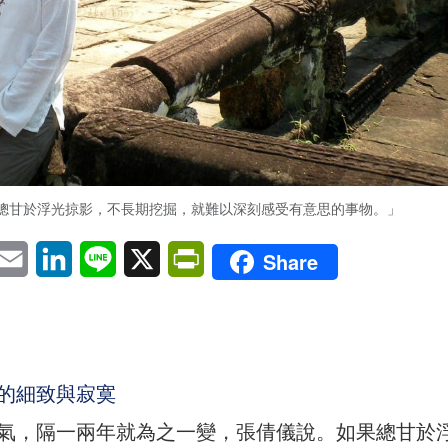
總甘於浮光掠影，不長期挖掘，就難以深刻感受有意思的事物。」
pp
eChat
Email
LinkedIn
Line
X
PrintFriendly
Share
的細致與寂寞
氣，隔一兩年就為之一變，張倩儀說。如果總甘於