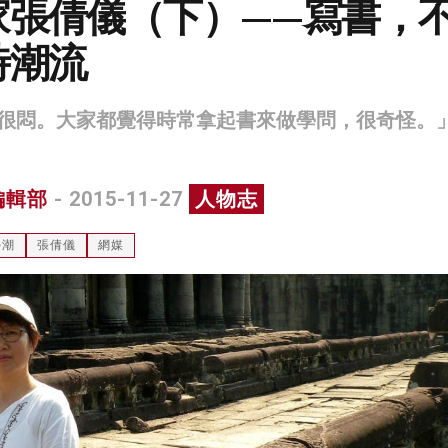
家張倩儀（下）——寫書，
時潮流
很悶。大家都覺得時常拿起書來做學問，很奇怪。
編輯部
- 2015-11-27
人物志
學潮
張倩儀
網媒