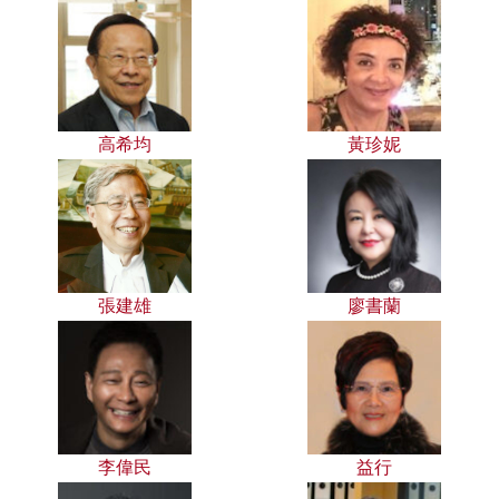
高希均
黃珍妮
張建雄
廖書蘭
李偉民
益行