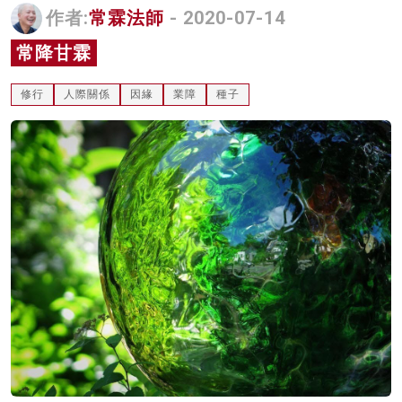
作者:
常霖法師
- 2020-07-14
名家榜
常降甘霖
灼見活動
修行
人際關係
因緣
業障
種子
關於我們