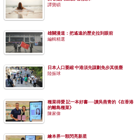
譚寶碩
雄關漫道：把遙遠的歷史拉到眼前
編輯精選
日本人口萎縮 中港須先謀劃免步其後塵
陸振球
種菜得愛 記一本好書──讀吳燕青的《在香港
的離島種菜》
陳家偉
繪本界一顆閃亮新星