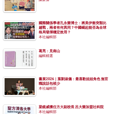
國際關係學者孔永樂博士：將美伊衝突類比
越戰，兩者有何異同？中國崛起能否為全球
格局發揮穩定效用？
本社編輯部
葛亮：見南山
編輯精選
書展2026｜葉劉淑儀：最喜歡姐姐角色 無官
職說話包袱少
本社編輯部
梁鏡威獲任方大副校長 呂大樂加盟社科院
本社編輯部