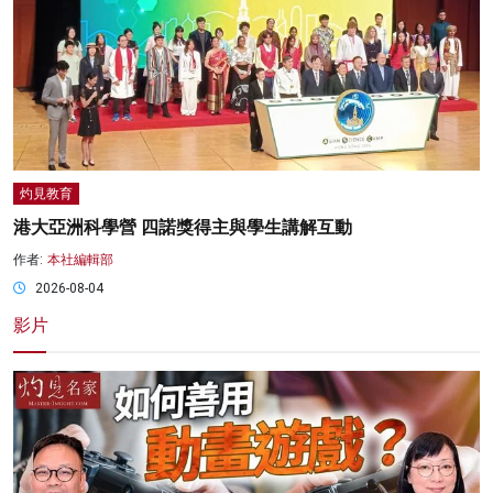
灼見教育
港大亞洲科學營 四諾獎得主與學生講解互動
作者:
本社編輯部
2026-08-04
影片