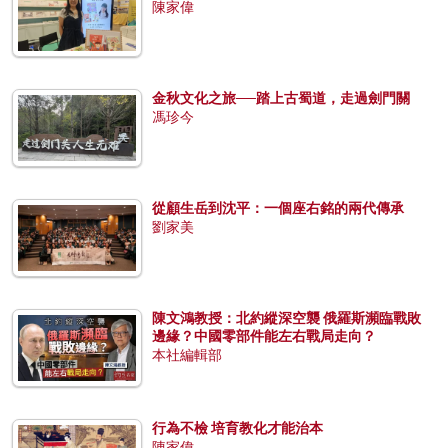
陳家偉
金秋文化之旅──踏上古蜀道，走過劍門關
馮珍今
從顧生岳到沈平：一個座右銘的兩代傳承
劉家美
陳文鴻教授：北約縱深空襲 俄羅斯瀕臨戰敗
邊緣？中國零部件能左右戰局走向？
本社編輯部
行為不檢 培育教化才能治本
陳家偉