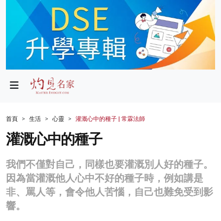
政局
教育
文化
財經
首頁
生活
心靈
灌溉心中的種子 | 常霖法師
生活
灌溉心中的種子
健康
我們不僅對自己，同樣也要灌溉別人好的種子。
商業
因為當灌溉他人心中不好的種子時，例如講是
非、罵人等，會令他人苦惱，自己也難免受到影
科技
響。
影片