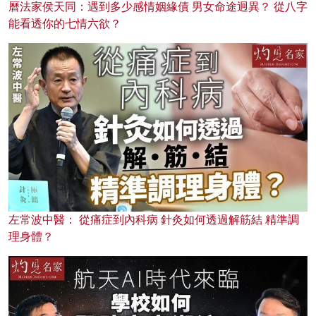
曆法家侯天同：遇到多少感情姻緣債 男女命途迥異？ 從八字
能看透你的七情六欲？
左常波中醫： 從痛症到內科病 針灸如何透過解筋結 精準調
理身體？