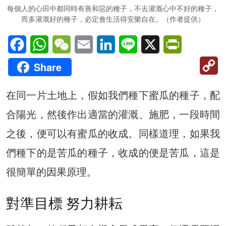
每個人的心田中都同時有善和惡的種子，不去灌溉心中不好的種子，
而多灌溉好的種子，必定會生活得安樂自在。（作者提供）
Facebook
WhatsApp
WeChat
Email
LinkedIn
Line
X
PrintFriendl
C
Share
Li
在同一片土地上，假如我們種下蜜瓜的種子，配
合陽光，然後作出適當的灌溉、施肥，一段時間
之後，便可以有蜜瓜的收成。同樣道理，如果我
們種下的是苦瓜的種子，收成的便是苦瓜，這是
很簡單的因果原理。
對準目標 努力耕耘