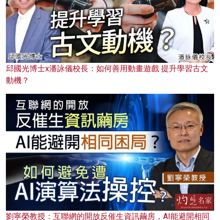
邱國光博士x潘詠儀校長：如何善用動畫遊戲 提升學習古文
動機？
劉寧榮教授：互聯網的開放反催生資訊繭房，AI能避開相同