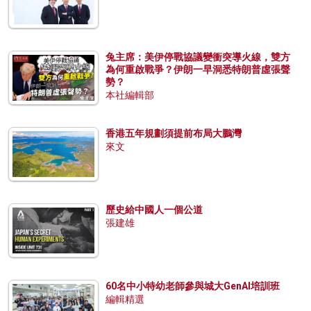
兔主席：美伊停戰協議變衝突導火線，雙方
為何重啟戰爭？伊朗一早洞悉特朗普虛張聲
勢？
本社編輯部
香港五年規劃須提前布局大鵬灣
來文
歷史給中國人一個公道
張建雄
60名中小特幼老師參與城大GenAI培訓班
編輯精選