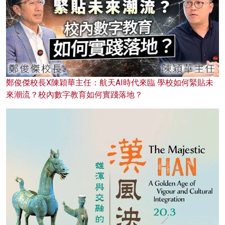
鄭俊傑校長X陳穎華主任：航天AI時代來臨 學校如何緊貼未
來潮流？校內數字教育如何實踐落地？