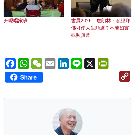
升呢唱家班
書展2026｜詹朗林：念經拜
佛可使人生順遂？不若如實
觀照無常
Facebook
WhatsApp
WeChat
Email
LinkedIn
Line
X
PrintFriendl
C
Share
Li