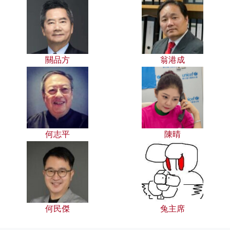
關品方
翁港成
何志平
陳晴
何民傑
兔主席