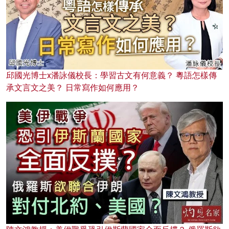
邱國光博士x潘詠儀校長：學習古文有何意義？ 粵語怎樣傳
承文言文之美？ 日常寫作如何應用？