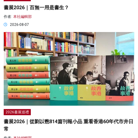
書展2026｜百無一用是書生？
作者:
本社編輯部
2026-08-07
2026書展巡禮
書展2026｜從劉以鬯814篇刊報小品 重看香港60年代市井日
常
作者:
本社編輯部