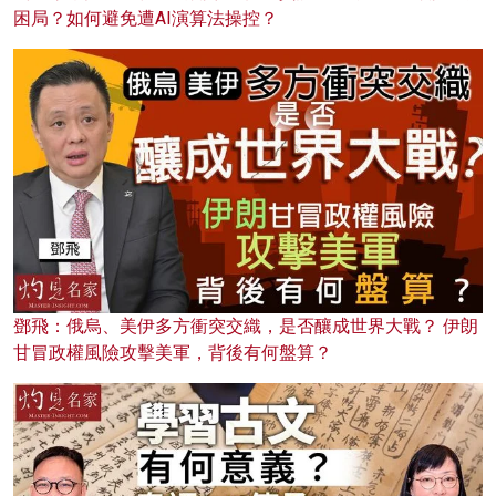
困局？如何避免遭AI演算法操控？
鄧飛：俄烏、美伊多方衝突交織，是否釀成世界大戰？ 伊朗
甘冒政權風險攻擊美軍，背後有何盤算？