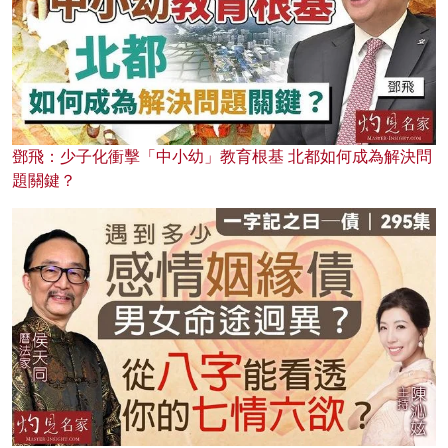
鄧飛：少子化衝擊「中小幼」教育根基 北都如何成為解決問
題關鍵？