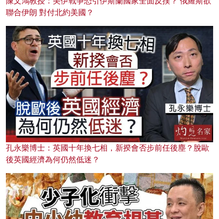
陳文鴻教授：美伊戰爭恐引伊斯蘭國家全面反撲？ 俄羅斯欲
聯合伊朗 對付北約美國？
孔永樂博士：英國十年換七相，新揆會否步前任後塵？脫歐
後英國經濟為何仍然低迷？