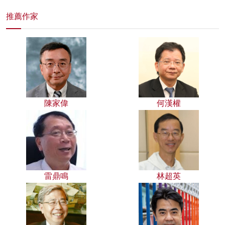
推薦作家
陳家偉
何漢權
雷鼎鳴
林超英