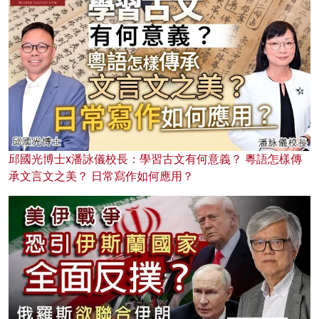
邱國光博士x潘詠儀校長：學習古文有何意義？ 粵語怎樣傳
承文言文之美？ 日常寫作如何應用？