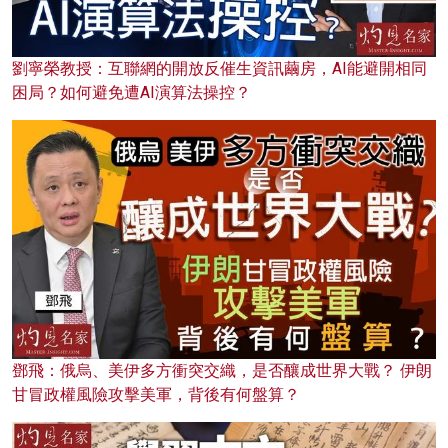
劉寧榮教授：互聯網的開放反催生資訊繭房，AI能避開相同
困局？如何避免遭AI演算法操控？
鄧飛：俄烏、美伊多方衝突交織，是否釀成世界大戰？ 伊朗
甘冒政權風險攻擊美軍，背後有何盤算？