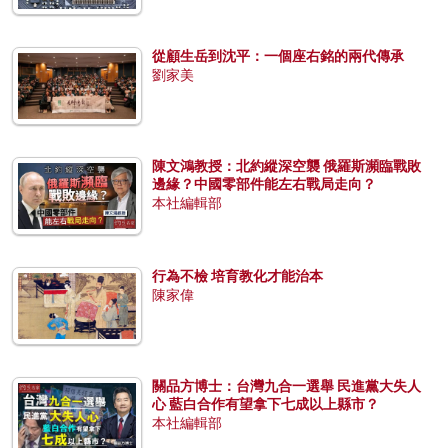
從顧生岳到沈平：一個座右銘的兩代傳承
劉家美
陳文鴻教授：北約縱深空襲 俄羅斯瀕臨戰敗
邊緣？中國零部件能左右戰局走向？
本社編輯部
行為不檢 培育教化才能治本
陳家偉
關品方博士：台灣九合一選舉 民進黨大失人
心 藍白合作有望拿下七成以上縣市？
本社編輯部