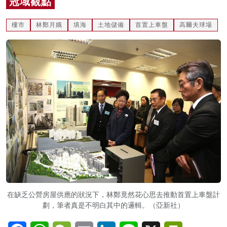
冠域觀點
名家榜
樓市
林鄭月娥
填海
土地儲備
首置上車盤
高爾夫球場
灼見活動
關於我們
在缺乏公營房屋供應的狀況下，林鄭竟然花心思去推動首置上車盤計
劃，筆者真是不明白其中的邏輯。（亞新社）
Facebook
WhatsApp
WeChat
Email
LinkedIn
Line
X
PrintFriendl