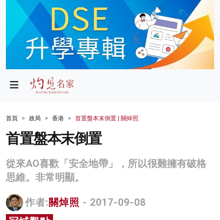
政局
教育
文化
財經
首頁
政局
香港
首置盤本末倒置 | 關焯照
生活
首置盤本末倒置
健康
從來AO喜歡「安全地帶」，所以很難擁有破格
商業
思維。非常明顯。
科技
作者:
關焯照
- 2017-09-08
影片