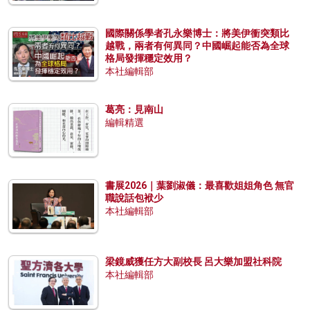
國際關係學者孔永樂博士：將美伊衝突類比
越戰，兩者有何異同？中國崛起能否為全球
格局發揮穩定效用？
本社編輯部
葛亮：見南山
編輯精選
書展2026｜葉劉淑儀：最喜歡姐姐角色 無官
職說話包袱少
本社編輯部
梁鏡威獲任方大副校長 呂大樂加盟社科院
本社編輯部