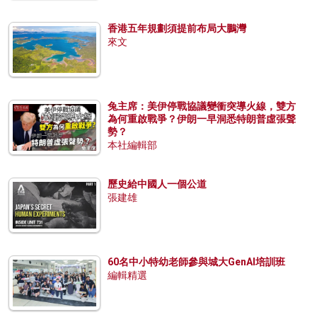
香港五年規劃須提前布局大鵬灣
來文
兔主席：美伊停戰協議變衝突導火線，雙方
為何重啟戰爭？伊朗一早洞悉特朗普虛張聲
勢？
本社編輯部
歷史給中國人一個公道
張建雄
60名中小特幼老師參與城大GenAI培訓班
編輯精選