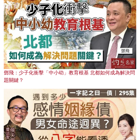
鄧飛：少子化衝擊「中小幼」教育根基 北都如何成為解決問
題關鍵？