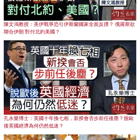
陳文鴻教授：美伊戰爭恐引伊斯蘭國家全面反撲？ 俄羅斯欲
聯合伊朗 對付北約美國？
孔永樂博士：英國十年換七相，新揆會否步前任後塵？脫歐
後英國經濟為何仍然低迷？