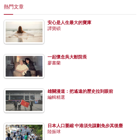
熱門文章
安心是人生最大的寶庫
譚寶碩
一起懷念吳大猷院長
廖書蘭
雄關漫道：把遙遠的歷史拉到眼前
編輯精選
日本人口萎縮 中港須先謀劃免步其後塵
陸振球