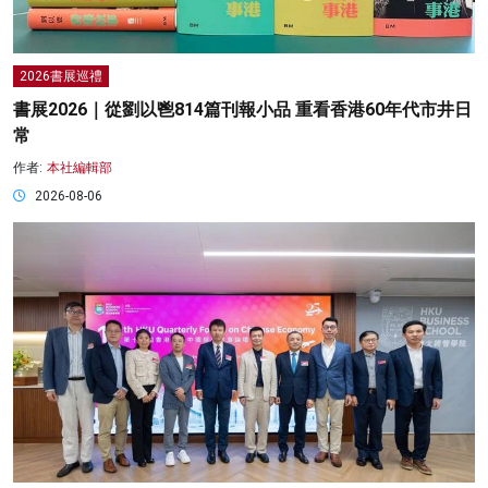
2026書展巡禮
書展2026｜從劉以鬯814篇刊報小品 重看香港60年代市井日
常
作者:
本社編輯部
2026-08-06