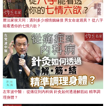
曆法家侯天同：遇到多少感情姻緣債 男女命途迥異？ 從八字
能看透你的七情六欲？
左常波中醫： 從痛症到內科病 針灸如何透過解筋結 精準調
理身體？