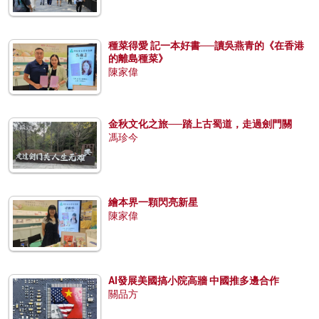
種菜得愛 記一本好書──讀吳燕青的《在香港
的離島種菜》
陳家偉
金秋文化之旅──踏上古蜀道，走過劍門關
馮珍今
繪本界一顆閃亮新星
陳家偉
AI發展美國搞小院高牆 中國推多邊合作
關品方