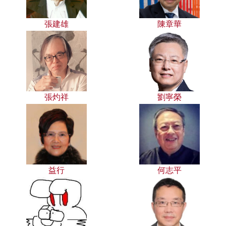
張建雄
陳章華
張灼祥
劉寧榮
益行
何志平