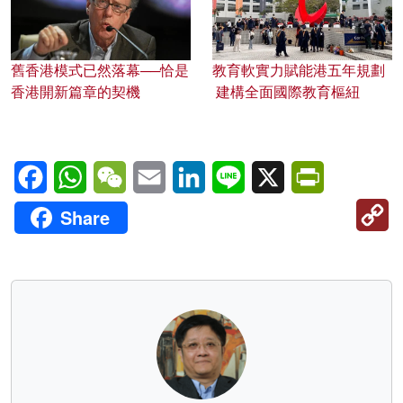
舊香港模式已然落幕──恰是
教育軟實力賦能港五年規劃
香港開新篇章的契機
建構全面國際教育樞紐
Facebook
WhatsApp
WeChat
Email
LinkedIn
Line
X
PrintFriendl
C
Share
Li