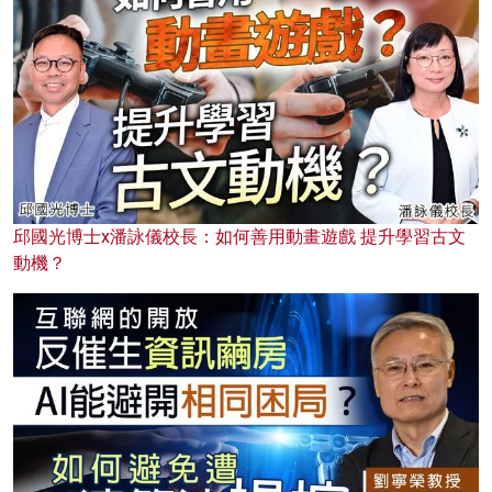
邱國光博士x潘詠儀校長：如何善用動畫遊戲 提升學習古文
動機？