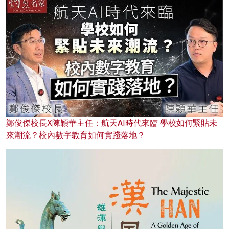
鄭俊傑校長X陳穎華主任：航天AI時代來臨 學校如何緊貼未
來潮流？校內數字教育如何實踐落地？