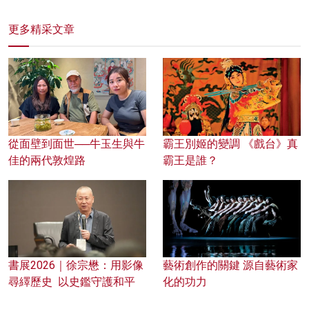
更多精采文章
從面壁到面世──牛玉生與牛
霸王別姬的變調 《戲台》真
佳的兩代敦煌路
霸王是誰？
書展2026｜徐宗懋：用影像
藝術創作的關鍵 源自藝術家
尋繹歷史 以史鑑守護和平
化的功力