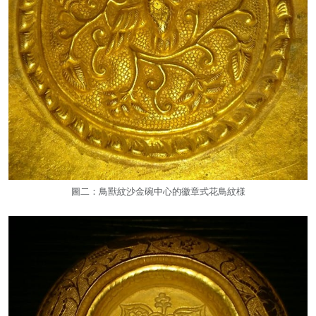
圖二：鳥獸紋沙金碗中心的徽章式花鳥紋様