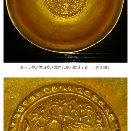
圖一：香港古月堂珍藏唐代鳥獸紋沙金碗（正面附瞰）