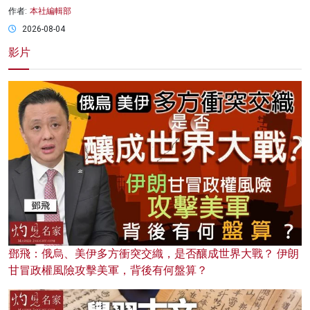
作者:
本社編輯部
2026-08-04
影片
鄧飛：俄烏、美伊多方衝突交織，是否釀成世界大戰？ 伊朗
甘冒政權風險攻擊美軍，背後有何盤算？