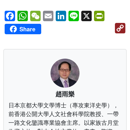
Facebook
WhatsApp
WeChat
Email
LinkedIn
Line
X
PrintFriendl
C
Share
Li
趙雨樂
日本京都大學文學博士（專攻東洋史學），
前香港公開大學人文社會科學院教授、一帶
一路文化鑒識專業協會主席。以家族古月堂