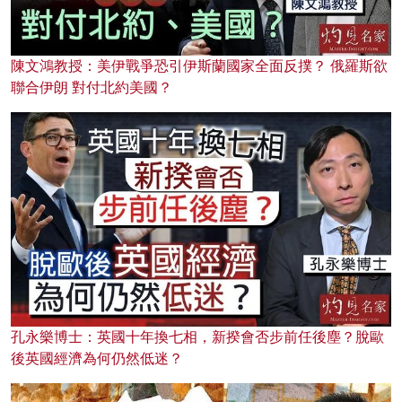
陳文鴻教授：美伊戰爭恐引伊斯蘭國家全面反撲？ 俄羅斯欲
聯合伊朗 對付北約美國？
孔永樂博士：英國十年換七相，新揆會否步前任後塵？脫歐
後英國經濟為何仍然低迷？