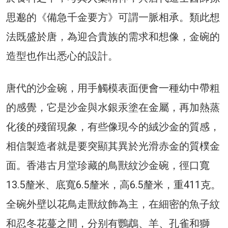
思邈的《備急千金要方》可謂一脈相承。類此想
法既盛於唐，為迎合貴族的需求和想像，金碗的
造型也作出悉心的設計。
唐代的沙金碗，用手觸模表面便會一種幼中帶粗
的感覺，它是沙金與水銀汞塗在金屬，再加熱蒸
化後的殘留現象，有些像現今的絨沙金的質感，
相信製造者就是要突顯其異於光滑赤金的質樸金
面。香港古月堂珍藏的鳥獸紋沙金碗，徑口寬
13.5釐米、底寬6.5釐米，高6.5釐米，重411克。
全碗外壁以花鳥走獸紋飾為主，在細密的魚子紋
和忍冬花蔓之間，分别有鸚鵡、羊、孔雀和獅