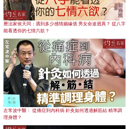
曆法家侯天同：遇到多少感情姻緣債 男女命途迥異？ 從八字
能看透你的七情六欲？
左常波中醫： 從痛症到內科病 針灸如何透過解筋結 精準調
理身體？