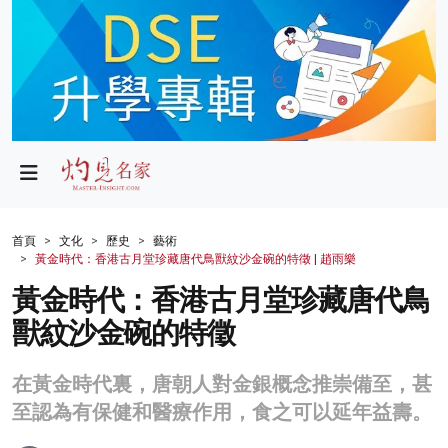
政局
教育
文化
財經
首頁
文化
歷史
藝術
黃金時代：香港古月堂珍藏唐代鳥獸紋沙金碗的特徵 | 趙雨樂
生活
黃金時代：香港古月堂珍藏唐代鳥
健康
獸紋沙金碗的特徵
商業
在黃金時代裏，唐朝人對金銀概念推崇備至，甚
科技
至認為有保健和醫療作用，食之可以延年益壽。
影片