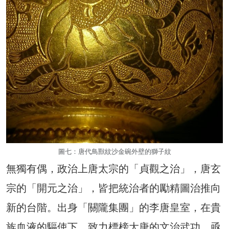
圖七：唐代鳥獸紋沙金碗外壁的獅子紋
無獨有偶，政治上唐太宗的「貞觀之治」，唐玄
宗的「開元之治」，皆把統治者的勵精圖治推向
新的台階。出身「關隴集團」的李唐皇室，在貴
族血液的驅使下，致力標榜大唐的文治武功，亟