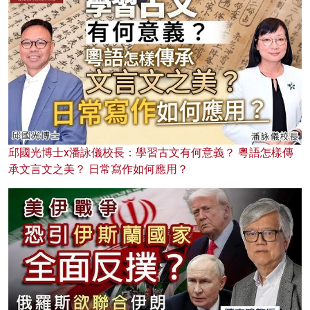
邱國光博士x潘詠儀校長：學習古文有何意義？ 粵語怎樣傳
承文言文之美？ 日常寫作如何應用？