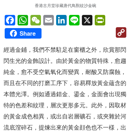
香港古月堂珍藏唐代鳥獸紋沙金碗
Facebook
WhatsApp
WeChat
Email
LinkedIn
Line
X
PrintFriendl
C
Share
Li
經過金鋪，我們不禁駐足在窗櫃之外，欣賞那閃
閃生光的金飾設計。由於黃金的物質特殊，愈趨
純金，愈不受空氣氧化而變異，耐酸又防腐蝕，
而且在不同的打磨工序下，容易釋放黃金蘊含的
本體光澤。例如通過錯金、鎏金，金面會出現獨
特的色差和紋理，層次更形多元。此外，因取材
的黃金成色相異，或出自岩層礦石，或夾雜於河
流底漥碎石，提煉出來的黃金顔色也不一様，出