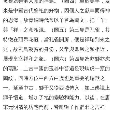
被視為善解人意的祥鳥。（圖四）至於羔羊，素
來是中國古代祭祀的好物，因個人之獻羊而得神
的恩澤，故青銅時代常以羊首為圖文，把「羊」
與「祥」之意相混。（圖五）第三隻是孔雀，其
特徵在頭帶花冠，當孔雀開屏，便是祥瑞到來之
兆，故玄鳥朝賀的身份，又常與鳳凰之類相近，
展現皇室祥和之象。（圖六）第四隻為亦獅亦虎
的瑞獸，上古中國的玉器中普遍發現螭虎一類的
圖紋，四時方位中西方白虎也是重要的瑞獸之
一。延至中古，獅子又從西域傳入，加上佛說上
獅子悟道，增加了牠的靈驗和能力。以後，在唐
宋元明清的坊宅門前，皆雕獅子作辟邪之吉祥