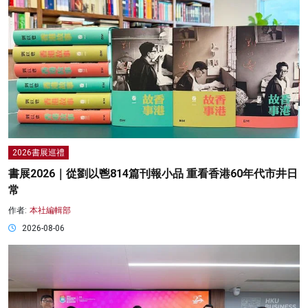
2026書展巡禮
書展2026｜從劉以鬯814篇刊報小品 重看香港60年代市井日
常
作者:
本社編輯部
2026-08-06