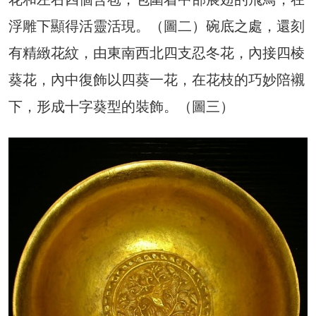
浮雕下顯得活靈活現。（圖二）碗底之處，還刻
有精緻花紋，由東南西北四支忍冬花，內接四棱
葵花，內中復飾以四葵一花，在花枝的巧妙陪襯
下，形成十字葵型的裝飾。（圖三）