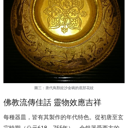
圖三：唐代鳥獸紋沙金碗的底部花紋
佛教流傳佳話 靈物效應吉祥
每種器皿，皆有其製作的年代特色。從初唐至玄