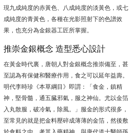
現九成純度的赤黃色、八成純度的淡黃色，或七
成純度的青黃色，各種在光影照射下的色譜效
果，也充分為金銀器工匠所掌握。
推崇金銀概念 造型悉心設計
在黃金時代裏，唐朝人對金銀概念推崇備至，甚
至認為有保健和醫療作用，食之可以延年益壽。
明代李時珍《本草綱目》即謂：「食金，鎮精
神，堅骨髓，通五臓邪氣，服之神仙。尤以金箔
入丸散服，破冷氣，除風。」服金的形式很多，
至常見的就是把金料壓碎成薄薄的金箔，然後敷
於食料之中，考其入藥精神，與唐代道士醫師孫