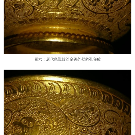
圖六：唐代鳥獸紋沙金碗外壁的孔雀紋