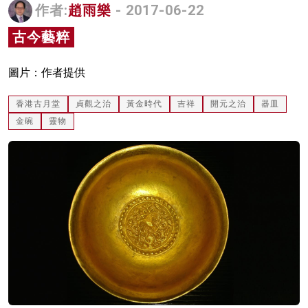
作者:
趙雨樂
- 2017-06-22
名家榜
古今藝粹
灼見活動
圖片：作者提供
關於我們
香港古月堂
貞觀之治
黃金時代
吉祥
開元之治
器皿
金碗
靈物