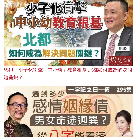
鄧飛：少子化衝擊「中小幼」教育根基 北都如何成為解決問
題關鍵？