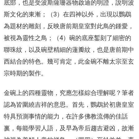
底部，也是受波斯薩珊器物啟迪的明證，說明波
斯文化的東漸；（3）在四神以外，出現以鸚鵡
為題材的雕刻，反映唐前期皇室對此鳥的鍾愛，
被視為靈性之鳥；（4）碗的底座鏨刻了細密的
聯珠紋，以及碗壁精細的蓮瓣紋，也是唐前期中
西結合的特色。幾可肯定，此金碗不離太宗至玄
宗時期的製作。
金碗上的四種靈物，究應怎樣綜合理解呢？筆者
認為皆圍繞吉祥的意思。首先，鸚鵡於初唐皇室
特具預測事情的能力，在許多佛教流傳的佳話
裏，每能學習人語，及早為帝后趨吉避凶，故漸