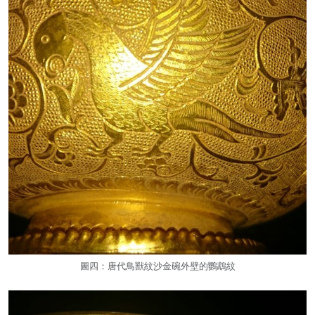
圖四：唐代鳥獸紋沙金碗外壁的鸚鵡紋