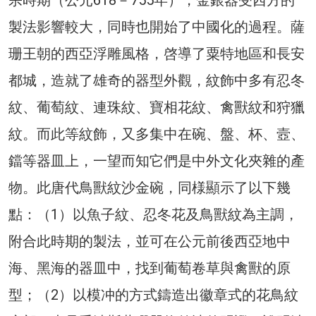
宗時期（公元618－755年），金銀器受西方的
製法影響較大，同時也開始了中國化的過程。薩
珊王朝的西亞浮雕風格，啓導了粟特地區和長安
都城，造就了雄奇的器型外觀，紋飾中多有忍冬
紋、葡萄紋、連珠紋、寶相花紋、禽獸紋和狩獵
紋。而此等紋飾，又多集中在碗、盤、杯、壼、
鐺等器皿上，一望而知它們是中外文化夾雜的產
物。此唐代鳥獸紋沙金碗，同様顯示了以下幾
點：（1）以魚子紋、忍冬花及鳥獸紋為主調，
附合此時期的製法，並可在公元前後西亞地中
海、黑海的器皿中，找到葡萄卷草與禽獸的原
型；（2）以模冲的方式鑄造出徽章式的花鳥紋