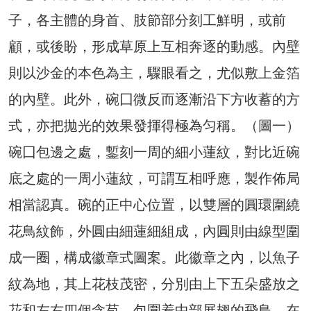
子，各主體的身首、肢節部分刻工鮮明，或前
顧，或後盼，形成草原上互相奔逐的動感。內壁
則以沙金的本色為主，驟眼看之，尤似敷上金箔
的內壁。此外，碗囗微反而逐漸沿下方收蓄的方
式，亦把拋光的效果發揮得極為匀稱。（圖一）
碗囗包邊之處，鏨刻一周的細小蓮紋，對比近碗
底之處的一周小蓮紋，可謂互相呼應，製作佈局
相當認真。碗的正中心位置，以雙層的圓環圍繞
花鳥紋飾，外圓由細蓮細組成，內圓則由線型圍
成一圈，構成徽章式圖案。此徽章之內，以魚子
紋為地，其上花枝茂密，分別由上下五朵盛放之
花和左右四個含苞，包圍着中部展翅的飛鳥，在