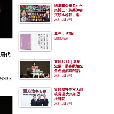
國際關係學者孔永
樂博士：將美伊衝
突類比越戰，兩者
有何異同？中國崛
本社編輯部
起能否為全球格局
發揮穩定效用？
葛亮：見南山
編輯精選
藏唐代
書展2026｜葉劉
淑儀：最喜歡姐姐
角色 無官職說話
包袱少
本社編輯部
身反映的
梁鏡威獲任方大副
校長 呂大樂加盟
社科院
本社編輯部