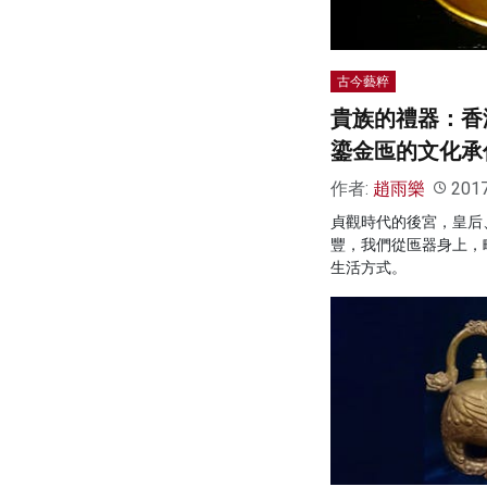
古今藝粹
貴族的禮器：香
鎏金匜的文化承
作者:
趙雨樂
201
貞觀時代的後宮，皇后
豐，我們從匜器身上，
生活方式。