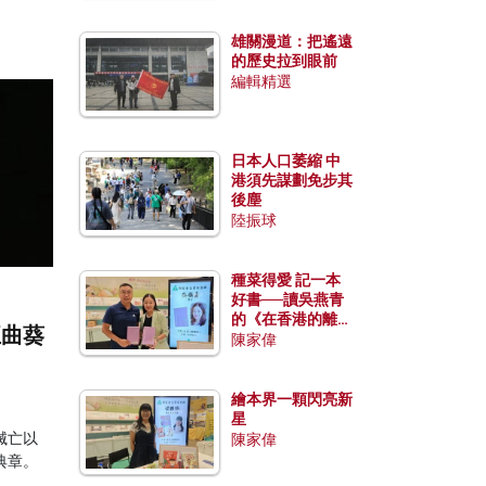
雄關漫道：把遙遠
的歷史拉到眼前
編輯精選
日本人口萎縮 中
港須先謀劃免步其
後塵
陸振球
種菜得愛 記一本
好書──讀吳燕青
的《在香港的離島
五曲葵
種菜》
陳家偉
繪本界一顆閃亮新
星
滅亡以
陳家偉
典章。