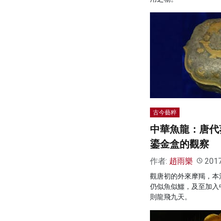
古今藝粹
中華魚龍：唐代
鎏金盒的觀察
作者:
趙雨樂
201
觀唐初的外來摩羯，本
仍似魚似鱷，及至加入
則龍飛九天。