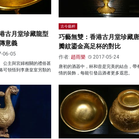
古今藝粹
港古月堂珍藏龍型
巧藝無雙：香港古月堂珍藏
傳意義
瓣紋鎏金高足杯的對比
7-06-05
作者:
趙雨樂
2017-05-24
、公主與宮婦相關的禮俗甚
唐初的酒器中，杯和壼是完美的結合，帶
略可領悟到李唐皇室另類的
情的裝飾，每能引發品酒者更多遐思。