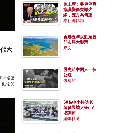
兔主席：美伊停戰
協議變衝突導火
線，雙方為何重啟
戰爭？伊朗一早洞
本社編輯部
悉特朗普虛張聲
勢？
香港五年規劃須提
前布局大鵬灣
來文
唐代六
歷史給中國人一個
公道
講求精密
張建雄
、動物與
60名中小特幼老
師參與城大GenAI
培訓班
編輯精選