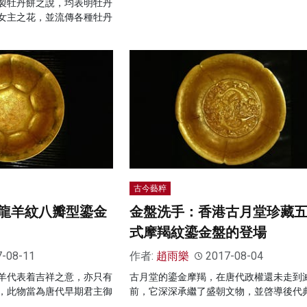
製牡丹餅之說，均表明牡丹
女主之花，並流傳各種牡丹
古今藝粹
龍羊紋八瓣型鎏金
金盤洗手：香港古月堂珍藏
式摩羯紋鎏金盤的登場
7-08-11
作者:
趙雨樂
2017-08-04
羊代表着吉祥之意，亦只有
古月堂的鎏金摩羯，在唐代政權還未走到
，此物當為唐代早期君主御
前，它深深承繼了盛朝文物，並啓導後代