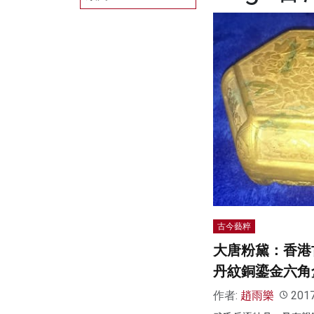
古今藝粹
大唐粉黛：香港
丹紋銅鎏金六角
作者:
趙雨樂
201