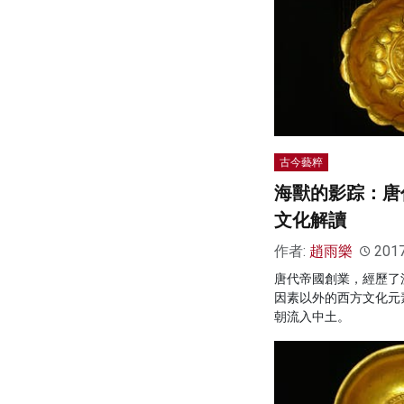
古今藝粹
海獸的影踪：唐
文化解讀
作者:
趙雨樂
201
唐代帝國創業，經歷了
因素以外的西方文化元
朝流入中土。