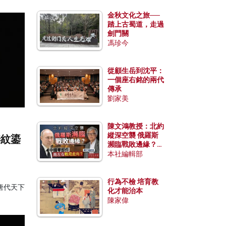
金秋文化之旅──
踏上古蜀道，走過
劍門關
馮珍今
從顧生岳到沈平：
一個座右銘的兩代
傳承
劉家美
陳文鴻教授：北約
縱深空襲 俄羅斯
瓣紋鎏
瀕臨戰敗邊緣？中
國零部件能左右戰
本社編輯部
局走向？
行為不檢 培育教
唐代天下
化才能治本
陳家偉