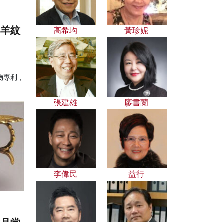
獅羊紋
高希均
黃珍妮
物專利，
張建雄
廖書蘭
李偉民
益行