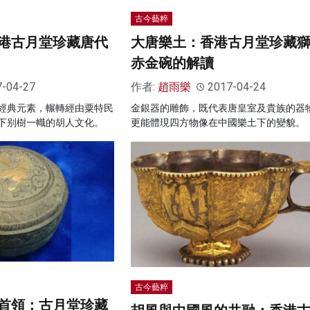
古今藝粹
港古月堂珍藏唐代
大唐樂土：香港古月堂珍藏
赤金碗的解讀
7-04-27
作者:
趙雨樂
2017-04-24
經典元素，輾轉經由粟特民
金銀器的雕飾，既代表唐皇室及貴族的器
下别樹一幟的胡人文化。
更能體現四方物像在中國樂土下的變貌。
古今藝粹
首領：古月堂珍藏