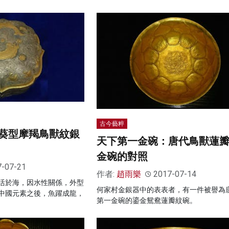
古今藝粹
葵型摩羯鳥獸紋銀
天下第一金碗：唐代鳥獸蓮
金碗的對照
7-07-21
作者:
趙雨樂
2017-07-14
活於海，因水性關係，外型
何家村金銀器中的表表者，有一件被譽為
中國元素之後，魚躍成龍，
第一金碗的鎏金鴛鴦蓮瓣紋碗。