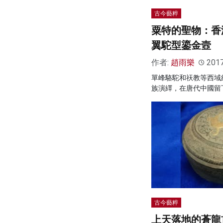
古今藝粹
粟特的聖物：香
翼駝型鎏金壼
作者:
趙雨樂
201
單峰駱駝和祆教等西域
族演繹，在唐代中國留
古今藝粹
上天落地的蒼龍