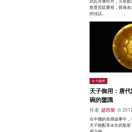
武氏斥逐牡丹，又有親
愈受宮廷重視，晉身為
的佳話。
古今藝粹
天子御用：唐代
碗的鑒識
作者:
趙雨樂
201
在中國的長壽故事中，
天子能配享永生的龍形
用之物。