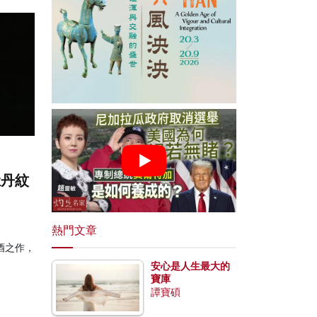
牡丹紋
熱門文章
酒之作，
安心是人生最大的
寶庫
譚寶碩