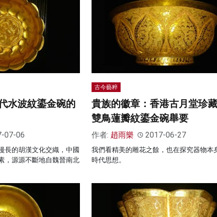
古今藝粹
代水波紋鎏金碗的
貴族的徽章：香港古月堂珍
雙鳥蓮瓣紋鎏金碗舉要
7-07-06
作者:
趙雨樂
2017-06-27
漫長的胡漢文化交織，中國
我們看精美的雕花之餘，也在探究器物本
素，源源不斷地自魏晉南北
時代思想。