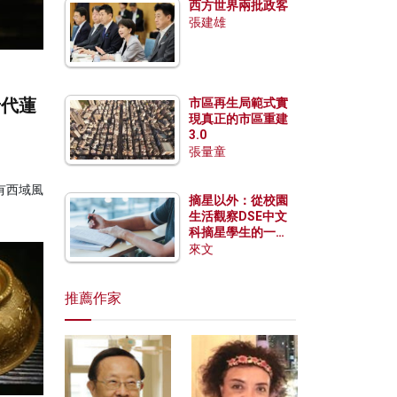
西方世界兩批政客
張建雄
唐代蓮
市區再生局範式實
現真正的市區重建
3.0
張量童
有西域風
摘星以外：從校園
生活觀察DSE中文
科摘星學生的一點
特質
來文
推薦作家