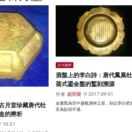
古今藝粹
酒盤上的李白詩：唐代鳳凰
葵式鎏金盤的鏨刻溯源
作者:
趙雨樂
2017-09-01
金盤既為宮中盛載酒杯之器，刻以李白把
古月堂珍藏唐代牡
至為貼切不過。
盒的辨析
7-10-21