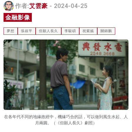
作者:
艾雲豪
- 2024-04-25
名家榜
金融影像
灼見活動
夢想
張叔平
但願人長久
李駿碩
祝紫嫣
關錦鵬
關於我們
在各年代不同的地緣政經中，機緣巧合的話，可以做到風生水起、人
月兩圓。（《但願人長久》劇照）