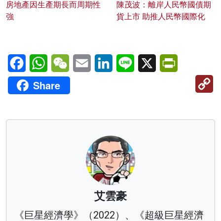
房地產因生產期長而周期性
陳茂波：離岸人民幣國債期
強
貨上市 助推人民幣國際化
Facebook
WhatsApp
WeChat
Email
LinkedIn
Line
X
PrintFriendl
C
Share
Li
艾雲豪
《巨星經濟學》（2022）、《超級巨星經濟