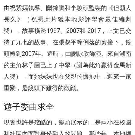
由祝紫嫣執導、關錦鵬和李駿碩監製的《但願人
長久》（祝憑此片獲本地影評學會最佳編劇
奬），故事橫跨1997、2007和 2017，上文已交
待了九七的故事。在張叔平等俐落的剪接下，鏡
頭轉到2007年。這時，由謝詠欣飾演、來自湖南
的主角林子圓已上了中學（謝為此角贏得金馬新
人奬），而她妹妹也在父親的懷抱中，迎來一家
重聚，是鏡頭下難得的歡顔。
遊子委曲求全
現實也許是殘酷的，鏡頭展示的，是兩小在校園
和社區內面對身份融入的問題。那些年，本地經