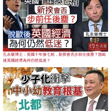
孔永樂博士：英國十年換七相，新揆會否步前任後塵？脫歐
後英國經濟為何仍然低迷？