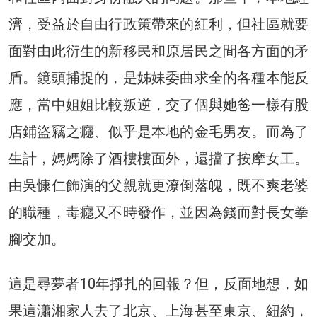
濟，受益於自由行政策帶來的紅利，但社區就要
面對由此衍生的新移民和原居民之間各方面的矛
盾。鏡頭捕捉的，是姊妹委曲求全的各種本能反
應，當中姐姐比較叛逆，交了個與她爸一樣有股
店鋪盜竊之癮、似乎是本地的金毛男友。而為了
生計，媽媽除了酒樓樓面外，還擋了按摩女工。
由吳慷仁飾演的父親就更潦倒落魄，既不爽老婆
的職種，毒癮又不時發作，並因為錢而對長女拳
腳交加。
這是尋夢者10年掙扎的回報？但，反面地想，如
果這瀟湘家人去了北京、上海甚至東京、紐約，