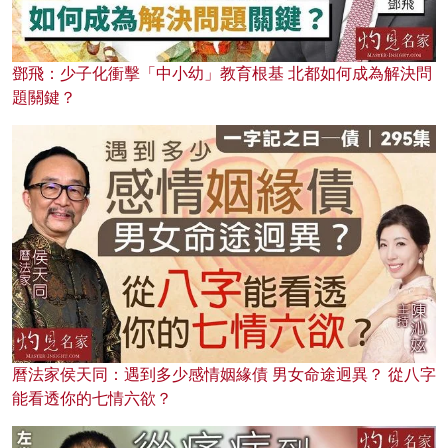
鄧飛：少子化衝擊「中小幼」教育根基 北都如何成為解決問
題關鍵？
曆法家侯天同：遇到多少感情姻緣債 男女命途迥異？ 從八字
能看透你的七情六欲？