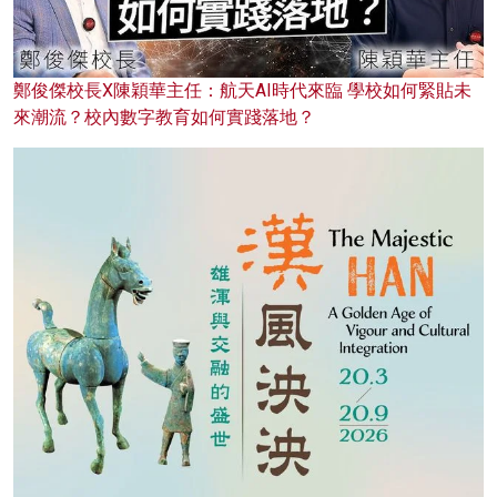
鄭俊傑校長X陳穎華主任：航天AI時代來臨 學校如何緊貼未
來潮流？校內數字教育如何實踐落地？