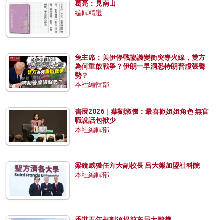
葛亮：見南山
編輯精選
兔主席：美伊停戰協議變衝突導火線，雙方
為何重啟戰爭？伊朗一早洞悉特朗普虛張聲
勢？
本社編輯部
書展2026｜葉劉淑儀：最喜歡姐姐角色 無官
職說話包袱少
本社編輯部
梁鏡威獲任方大副校長 呂大樂加盟社科院
本社編輯部
香港五年規劃須提前布局大鵬灣