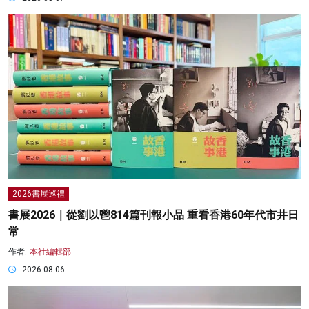
2026書展巡禮
書展2026｜從劉以鬯814篇刊報小品 重看香港60年代市井日
常
作者:
本社編輯部
2026-08-06