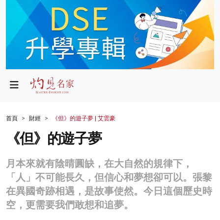
政局
教育
文化
財經
首頁
財經
《但》的遊子夢 | 艾雲豪
生活
《但》的遊子夢
健康
月本來就有陰晴圓缺，在大自然的規律下，
商業
「人」不可能長久，但信心和夢想卻可以。張黎
在異國奇跡相遇，是故事使然。今日這個歷史時
科技
空，更需要我們敢想和追夢。
影片