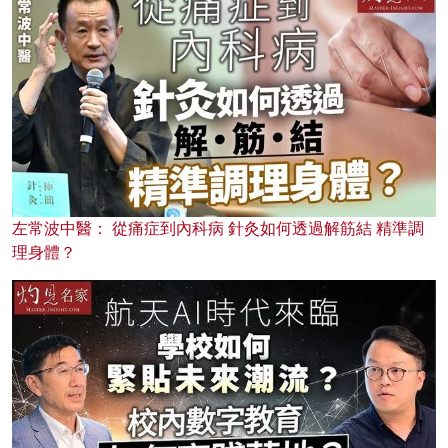
左常波中醫： 從痛症到內科病 針灸如何透過解筋結 精準調
理身體？