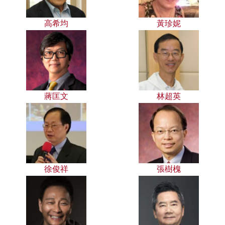
高希均
黃珍妮
蔣匡文
林超英
徐俊祥
張樹槐