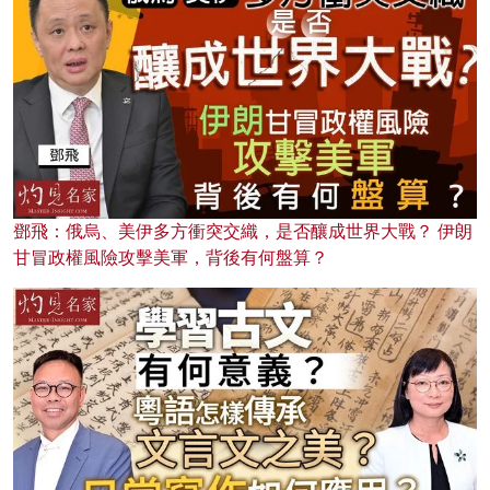
鄧飛：俄烏、美伊多方衝突交織，是否釀成世界大戰？ 伊朗
甘冒政權風險攻擊美軍，背後有何盤算？