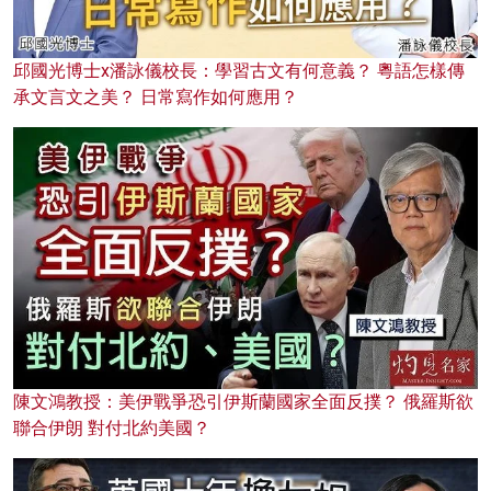
邱國光博士x潘詠儀校長：學習古文有何意義？ 粵語怎樣傳
承文言文之美？ 日常寫作如何應用？
陳文鴻教授：美伊戰爭恐引伊斯蘭國家全面反撲？ 俄羅斯欲
聯合伊朗 對付北約美國？