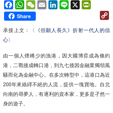
Facebook
WhatsApp
WeChat
Email
LinkedIn
Line
X
PrintFriendl
C
Share
Li
承接上文：
〈《但願人長久》折射一代人的信
心〉
由一個人煙稀少的漁港，因大國博弈成為條約
港，二戰後成轉口港，到九七後因金融業獨領風
騷而化為金融中心。在多次轉型中，這港口為近
200年來絡繹不絕的人流，提供一塊寶地。自北
向南的尋夢人，有逐利的資本家，更多是孑然一
身的遊子。