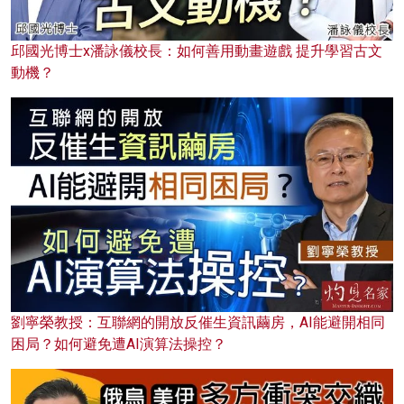
邱國光博士x潘詠儀校長：如何善用動畫遊戲 提升學習古文
動機？
劉寧榮教授：互聯網的開放反催生資訊繭房，AI能避開相同
困局？如何避免遭AI演算法操控？