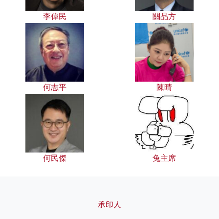
李偉民
關品方
何志平
陳晴
何民傑
兔主席
承印人