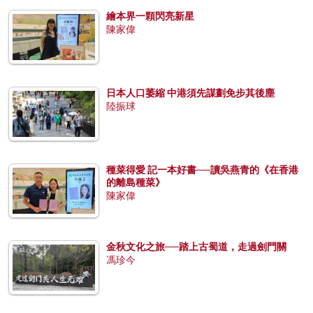
繪本界一顆閃亮新星
陳家偉
日本人口萎縮 中港須先謀劃免步其後塵
陸振球
種菜得愛 記一本好書──讀吳燕青的《在香港
的離島種菜》
陳家偉
金秋文化之旅──踏上古蜀道，走過劍門關
馮珍今