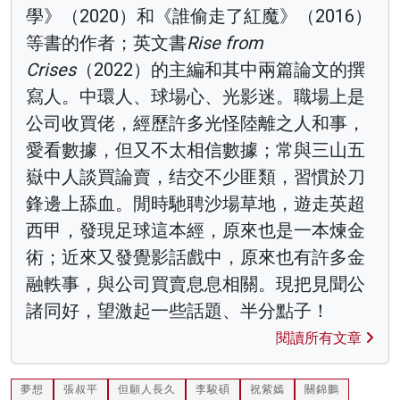
學》（2020）和《誰偷走了紅魔》（2016）
等書的作者；英文書
Rise from
Crises
（2022）的主編和其中兩篇論文的撰
寫人。中環人、球場心、光影迷。職場上是
公司收買佬，經歷許多光怪陸離之人和事，
愛看數據，但又不太相信數據；常與三山五
嶽中人談買論賣，结交不少匪類，習慣於刀
鋒邊上舔血。閒時馳聘沙場草地，遊走英超
西甲，發現足球這本經，原來也是一本煉金
術；近來又發覺影話戲中，原來也有許多金
融軼事，與公司買賣息息相關。現把見聞公
諸同好，望激起一些話題、半分點子！
閱讀所有文章
夢想
張叔平
但願人長久
李駿碩
祝紫嫣
關錦鵬