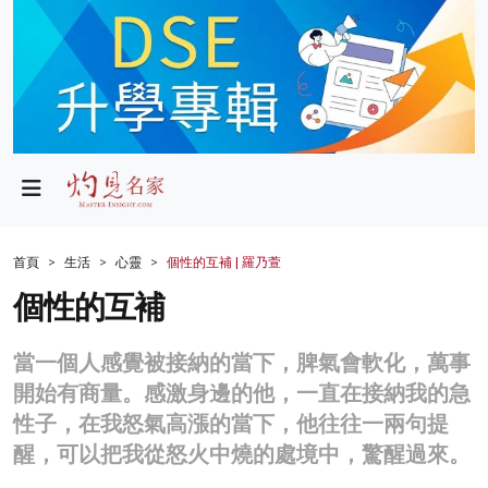
政局
教育
文化
財經
首頁
生活
心靈
個性的互補 | 羅乃萱
生活
個性的互補
健康
當一個人感覺被接納的當下，脾氣會軟化，萬事
商業
開始有商量。感激身邊的他，一直在接納我的急
性子，在我怒氣高漲的當下，他往往一兩句提
科技
醒，可以把我從怒火中燒的處境中，驚醒過來。
影片