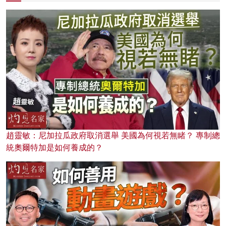
趙靈敏：尼加拉瓜政府取消選舉 美國為何視若無睹？ 專制總
統奧爾特加是如何養成的？