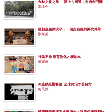
金秋文化之旅──踏上古蜀道，走過劍門關
馮珍今
從顧生岳到沈平：一個座右銘的兩代傳承
劉家美
行為不檢 培育教化才能治本
陳家偉
AI逃獄敲響警號 全球共治才是解方
何民傑
國際關係學者孔永樂博士：將美伊衝突類比