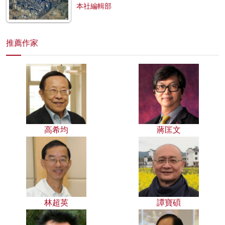
本社編輯部
推薦作家
高希均
蔣匡文
林超英
譚寶碩