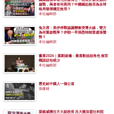
越戰，兩者有何異同？中國崛起能否為全球
格局發揮穩定效用？
本社編輯部
兔主席：美伊停戰協議變衝突導火線，雙方
為何重啟戰爭？伊朗一早洞悉特朗普虛張聲
勢？
本社編輯部
書展2026｜葉劉淑儀：最喜歡姐姐角色 無官
職說話包袱少
本社編輯部
歷史給中國人一個公道
張建雄
梁鏡威獲任方大副校長 呂大樂加盟社科院