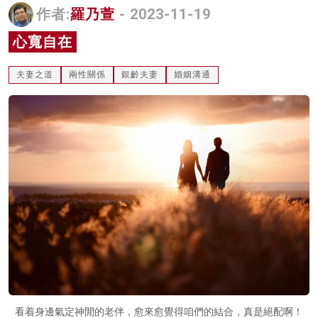
作者:
羅乃萱
- 2023-11-19
名家榜
心寬自在
灼見活動
夫妻之道
兩性關係
銀齡夫妻
婚姻溝通
關於我們
看着身邊氣定神閒的老伴，愈來愈覺得咱們的結合，真是絕配啊！