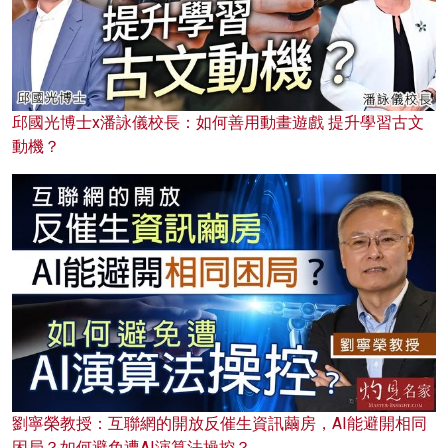
邱國光博士x潘詠儀校長：如何善用動畫遊戲 提升學習古文
動機？
劉寧榮教授：互聯網的開放反催生資訊繭房，AI能避開相同
困局？如何避免遭AI演算法操控？