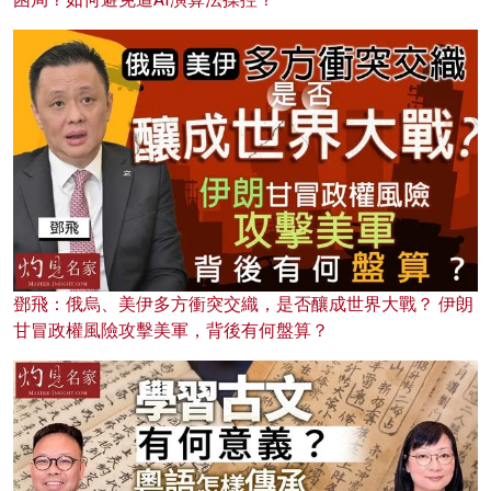
鄧飛：俄烏、美伊多方衝突交織，是否釀成世界大戰？ 伊朗
甘冒政權風險攻擊美軍，背後有何盤算？