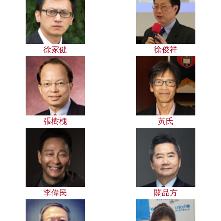
徐家健
徐俊祥
張樹槐
黃氏
李偉民
關品方