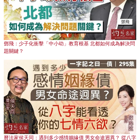
鄧飛：少子化衝擊「中小幼」教育根基 北都如何成為解決問
題關鍵？
曆法家侯天同：遇到多少感情姻緣債 男女命途迥異？ 從八字