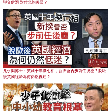
聯合伊朗 對付北約美國？
孔永樂博士：英國十年換七相，新揆會否步前任後塵？脫歐
後英國經濟為何仍然低迷？