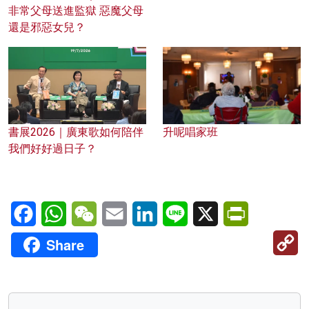
非常父母送進監獄 惡魔父母
還是邪惡女兒？
書展2026｜廣東歌如何陪伴
升呢唱家班
我們好好過日子？
Facebook
WhatsApp
WeChat
Email
LinkedIn
Line
X
PrintFriendl
C
Share
Li