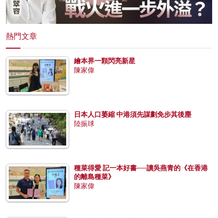
熱門文章
繪本界一顆閃亮新星
陳家偉
日本人口萎縮 中港須先謀劃免步其後塵
陸振球
種菜得愛 記一本好書──讀吳燕青的《在香港
的離島種菜》
陳家偉