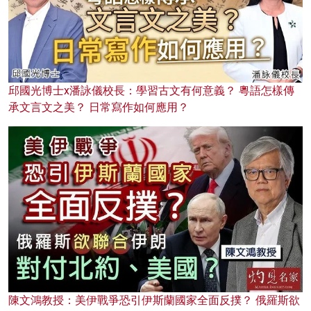
邱國光博士x潘詠儀校長：學習古文有何意義？ 粵語怎樣傳
承文言文之美？ 日常寫作如何應用？
陳文鴻教授：美伊戰爭恐引伊斯蘭國家全面反撲？ 俄羅斯欲