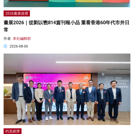
2026書展巡禮
書展2026｜從劉以鬯814篇刊報小品 重看香港60年代市井日
常
作者:
本社編輯部
2026-08-06
灼見經濟