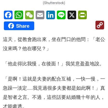
(Shutterstock)
Facebook
WhatsApp
WeChat
Email
LinkedIn
Line
X
PrintFriendl
C
Share
Li
這天，從教會跑出來，坐在門口的他問：「老公
沒來嗎？他在哪兒？」
「他走得比我慢，在後面！」我笑意盈盈地說。
「是啊！這就是夫妻的配合互補，一快一慢，一
急躁一淡定……我見過很多夫妻都是如此啊！」真
是智者之言。不過，這些話要結婚幾十年的人，
才能參透。