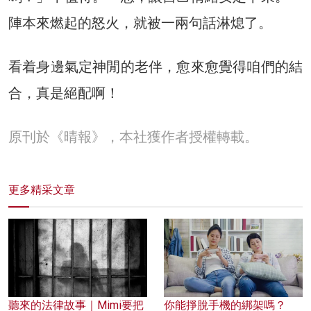
陣本來燃起的怒火，就被一兩句話淋熄了。
看着身邊氣定神閒的老伴，愈來愈覺得咱們的結
合，真是絕配啊！
原刊於《晴報》，本社獲作者授權轉載。
更多精采文章
聽來的法律故事｜Mimi要把
你能掙脫手機的綁架嗎？