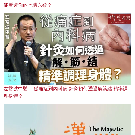
能看透你的七情六欲？
左常波中醫： 從痛症到內科病 針灸如何透過解筋結 精準調
理身體？