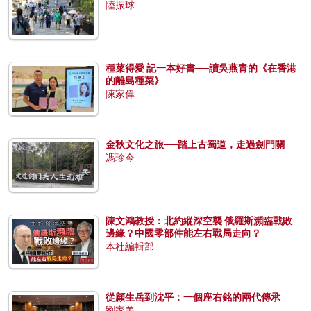
陸振球
種菜得愛 記一本好書──讀吳燕青的《在香港
的離島種菜》
陳家偉
金秋文化之旅──踏上古蜀道，走過劍門關
馮珍今
陳文鴻教授：北約縱深空襲 俄羅斯瀕臨戰敗
邊緣？中國零部件能左右戰局走向？
本社編輯部
從顧生岳到沈平：一個座右銘的兩代傳承
劉家美