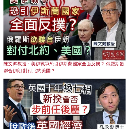
陳文鴻教授：美伊戰爭恐引伊斯蘭國家全面反撲？ 俄羅斯欲
聯合伊朗 對付北約美國？