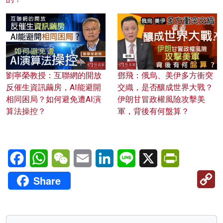
劉寧榮教授：互聯網的開放
鄧飛：俄烏、美伊多方衝突
反催生資訊繭房，AI能避開
交織，是否釀成世界大戰？
相同困局？如何避免遭AI演
伊朗甘冒政權風險攻擊美
算法操控？
軍，背後有何盤算？
Facebook
WhatsApp
WeChat
Email
LinkedIn
Line
X
PrintFriendl
C
Share
Li