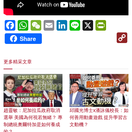
Facebook
WhatsApp
WeChat
Email
LinkedIn
Line
X
PrintFriendl
C
Share
Li
更多精采文章
趙靈敏：尼加拉瓜政府取消
邱國光博士x潘詠儀校長：如
選舉 美國為何視若無睹？ 專
何善用動畫遊戲 提升學習古
制總統奧爾特加是如何養成
文動機？
的？