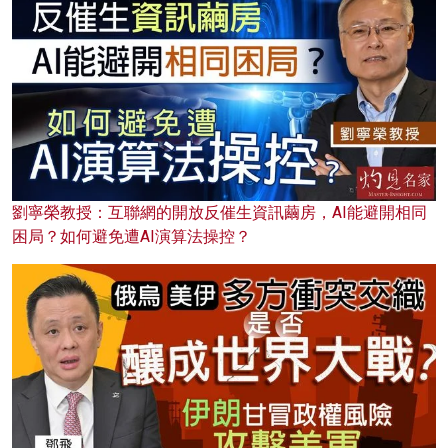
劉寧榮教授：互聯網的開放反催生資訊繭房，AI能避開相同
困局？如何避免遭AI演算法操控？