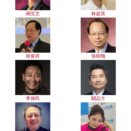
蔣匡文
林超英
徐俊祥
張樹槐
李偉民
關品方