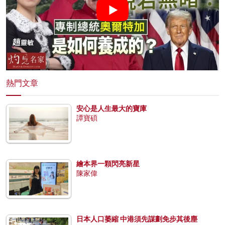
熱門文章
安心是人生最大的寶庫
譚寶碩
繪本界一顆閃亮新星
陳家偉
日本人口萎縮 中港須先謀劃免步其後塵