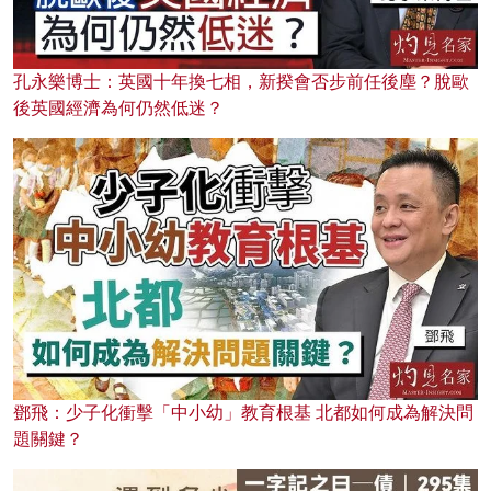
孔永樂博士：英國十年換七相，新揆會否步前任後塵？脫歐
後英國經濟為何仍然低迷？
鄧飛：少子化衝擊「中小幼」教育根基 北都如何成為解決問
題關鍵？