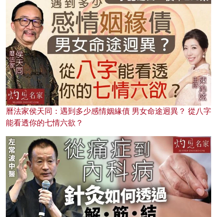
曆法家侯天同：遇到多少感情姻緣債 男女命途迥異？ 從八字
能看透你的七情六欲？