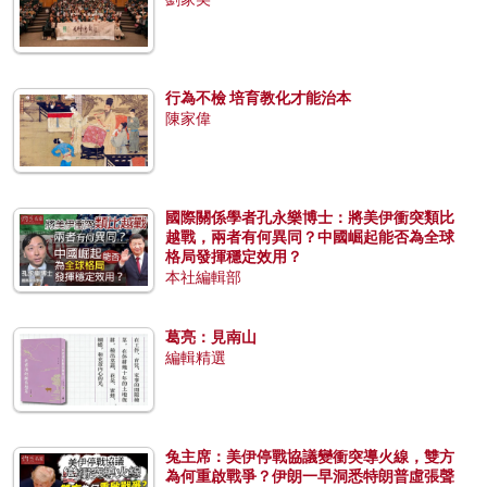
行為不檢 培育教化才能治本
陳家偉
國際關係學者孔永樂博士：將美伊衝突類比
越戰，兩者有何異同？中國崛起能否為全球
格局發揮穩定效用？
本社編輯部
葛亮：見南山
編輯精選
兔主席：美伊停戰協議變衝突導火線，雙方
為何重啟戰爭？伊朗一早洞悉特朗普虛張聲