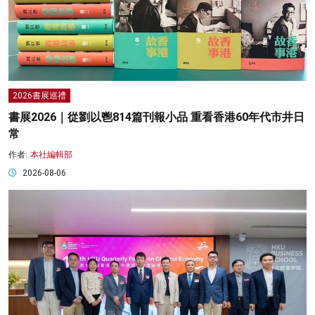
2026書展巡禮
書展2026｜從劉以鬯814篇刊報小品 重看香港60年代市井日
常
作者:
本社編輯部
2026-08-06