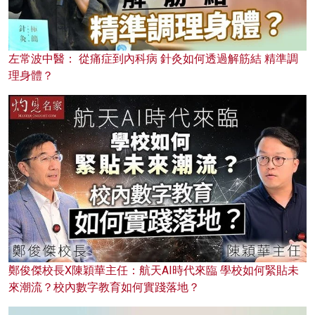
左常波中醫： 從痛症到內科病 針灸如何透過解筋結 精準調
理身體？
鄭俊傑校長X陳穎華主任：航天AI時代來臨 學校如何緊貼未
來潮流？校內數字教育如何實踐落地？