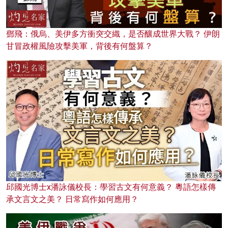
鄧飛：俄烏、美伊多方衝突交織，是否釀成世界大戰？ 伊朗
甘冒政權風險攻擊美軍，背後有何盤算？
邱國光博士x潘詠儀校長：學習古文有何意義？ 粵語怎樣傳
承文言文之美？ 日常寫作如何應用？