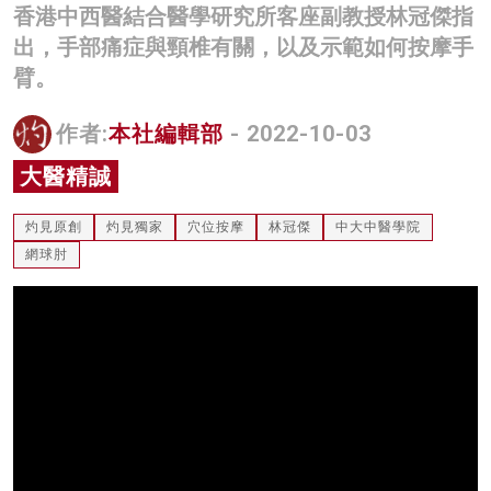
香港中西醫結合醫學研究所客座副教授林冠傑指
名家榜
出，手部痛症與頸椎有關，以及示範如何按摩手
灼見活動
臂。
關於我們
作者:
本社編輯部
- 2022-10-03
大醫精誠
灼見原創
灼見獨家
穴位按摩
林冠傑
中大中醫學院
網球肘