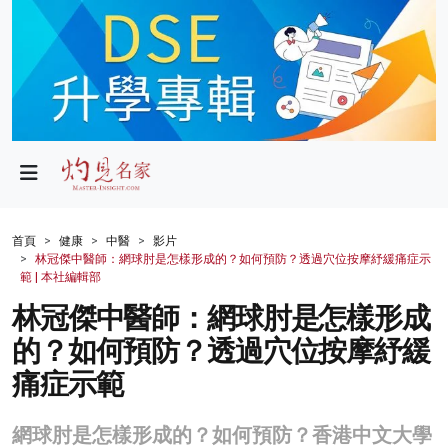
政局
教育
文化
財經
首頁
健康
中醫
影片
林冠傑中醫師：網球肘是怎樣形成的？如何預防？透過穴位按摩紓緩痛症示
生活
範 | 本社編輯部
林冠傑中醫師：網球肘是怎樣形成
健康
的？如何預防？透過穴位按摩紓緩
商業
痛症示範
科技
網球肘是怎樣形成的？如何預防？香港中文大學
影片