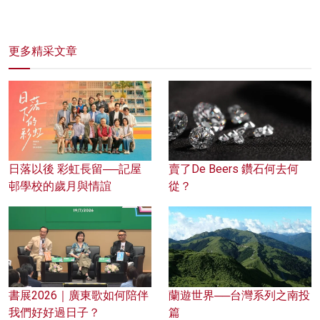
更多精采文章
日落以後 彩虹長留──記屋
賣了De Beers 鑽石何去何
邨學校的歲月與情誼
從？
蘭遊世界──台灣系列之南投
書展2026｜廣東歌如何陪伴
篇
我們好好過日子？