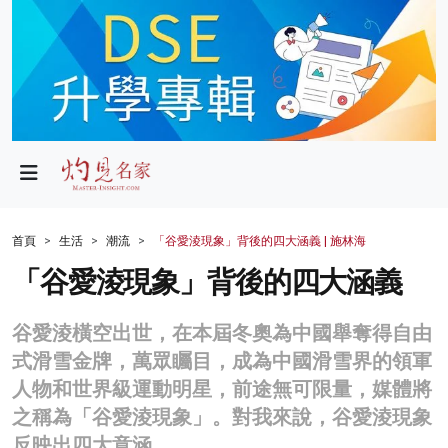
政局
教育
文化
財經
首頁
生活
潮流
「谷愛淩現象」背後的四大涵義 | 施林海
生活
「谷愛淩現象」背後的四大涵義
健康
谷愛淩橫空出世，在本屆冬奧為中國舉奪得自由
商業
式滑雪金牌，萬眾矚目，成為中國滑雪界的領軍
人物和世界級運動明星，前途無可限量，媒體將
科技
之稱為「谷愛淩現象」。對我來說，谷愛淩現象
影片
反映出四大意涵。