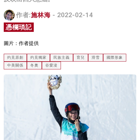
名家榜
作者:
施林海
- 2022-02-14
灼見活動
憑欄瑣記
關於我們
圖片：作者提供
灼見原創
灼見獨家
民族主義
育兒
滑雪
國際形象
中美關係
冬奧
谷愛淩