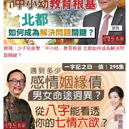
鄧飛：少子化衝擊「中小幼」教育根基 北都如何成為解決問
題關鍵？