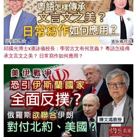
邱國光博士x潘詠儀校長：學習古文有何意義？ 粵語怎樣傳
承文言文之美？ 日常寫作如何應用？