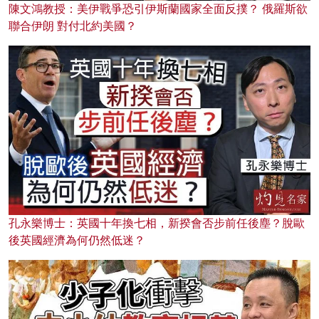
陳文鴻教授：美伊戰爭恐引伊斯蘭國家全面反撲？ 俄羅斯欲
聯合伊朗 對付北約美國？
孔永樂博士：英國十年換七相，新揆會否步前任後塵？脫歐
後英國經濟為何仍然低迷？