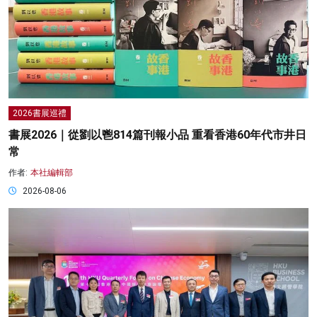
2026書展巡禮
書展2026｜從劉以鬯814篇刊報小品 重看香港60年代市井日
常
作者:
本社編輯部
2026-08-06