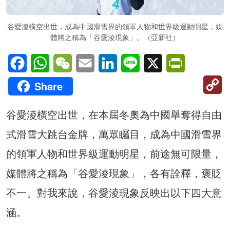
谷愛淩橫空出世，成為中國滑雪界的領軍人物和世界級運動明星，媒
體將之稱為「谷愛淩現象」。（亞新社）
Facebook
WhatsApp
WeChat
Email
LinkedIn
Line
X
PrintFriendl
C
Share
Li
谷愛淩橫空出世，在本屆冬奧為中國舉奪得自由
式滑雪大跳台金牌，萬眾矚目，成為中國滑雪界
的領軍人物和世界級運動明星，前途無可限量，
媒體將之稱為「谷愛淩現象」，各有詮釋，褒貶
不一。對我來說，谷愛淩現象反映出以下四大意
涵。