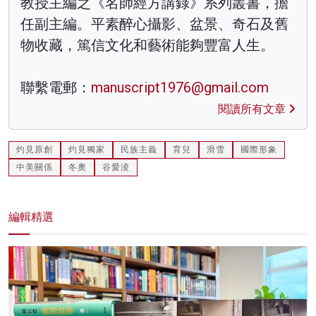
教授主編之《名師經方講錄》系列叢書，擔
任副主編。平素醉心攝影、盆景、奇石及舊
物收藏，篤信文化和藝術能夠豐富人生。
聯繫電郵：
manuscript1976@gmail.com
閱讀所有文章
灼見原創
灼見獨家
民族主義
育兒
滑雪
國際形象
中美關係
冬奧
谷愛淩
編輯精選