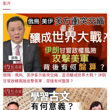
影片
鄧飛：俄烏、美伊多方衝突交織，是否釀成世界大戰？ 伊朗
甘冒政權風險攻擊美軍，背後有何盤算？