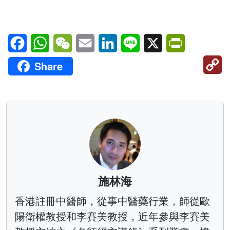
Facebook
WhatsApp
WeChat
Email
LinkedIn
Line
X
PrintFriendl
C
Share
Li
施林海
香港註冊中醫師，從事中醫藥行業，師從歐
陽衛權教授和李賽美教授，近年參與李賽美