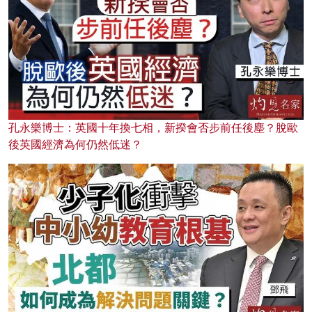
孔永樂博士：英國十年換七相，新揆會否步前任後塵？脫歐
後英國經濟為何仍然低迷？