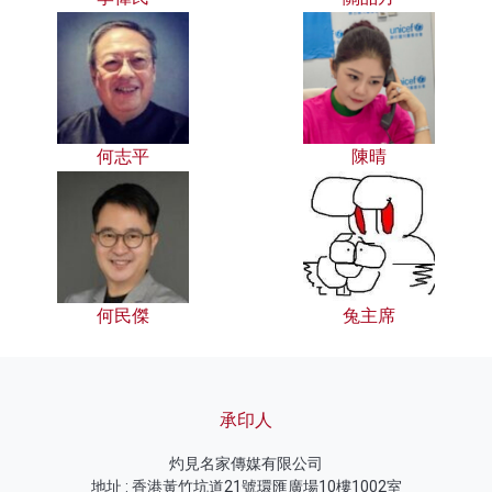
何志平
陳晴
何民傑
兔主席
承印人
灼見名家傳媒有限公司
地址 : 香港黃竹坑道21號環匯廣場10樓1002室