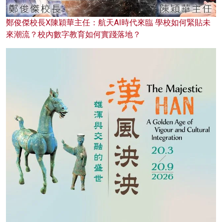
鄭俊傑校長X陳穎華主任：航天AI時代來臨 學校如何緊貼未
來潮流？校內數字教育如何實踐落地？