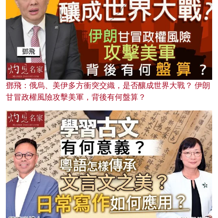
鄧飛：俄烏、美伊多方衝突交織，是否釀成世界大戰？ 伊朗
甘冒政權風險攻擊美軍，背後有何盤算？