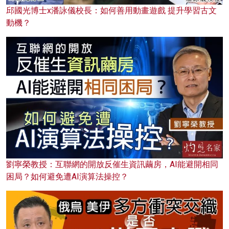
邱國光博士x潘詠儀校長：如何善用動畫遊戲 提升學習古文
動機？
劉寧榮教授：互聯網的開放反催生資訊繭房，AI能避開相同
困局？如何避免遭AI演算法操控？