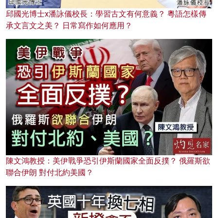
邱國光博士x潘詠儀校長：學習古文有何意義？ 粵語怎樣傳
承文言文之美？ 日常寫作如何應用？
陳文鴻教授：美伊戰爭恐引伊斯蘭國家全面反撲？ 俄羅斯欲
聯合伊朗 對付北約美國？