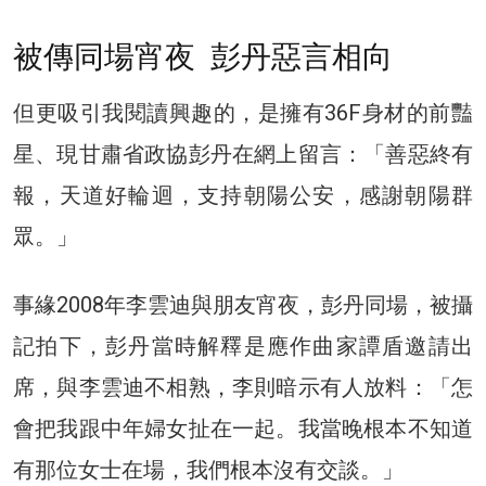
被傳同場宵夜 彭丹惡言相向
但更吸引我閱讀興趣的，是擁有36F身材的前豔
星、現甘肅省政協彭丹在網上留言：「善惡終有
報，天道好輪迴，支持朝陽公安，感謝朝陽群
眾。」
事緣2008年李雲迪與朋友宵夜，彭丹同場，被攝
記拍下，彭丹當時解釋是應作曲家譚盾邀請出
席，與李雲迪不相熟，李則暗示有人放料：「怎
會把我跟中年婦女扯在一起。我當晚根本不知道
有那位女士在場，我們根本沒有交談。」