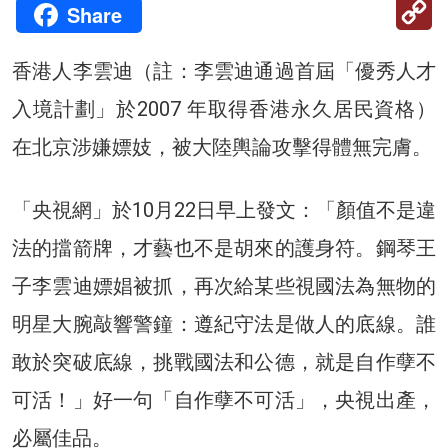
C
Share
Li
香港人李雲迪（註：李雲迪通過首屆「優秀人才
入境計劃」於2007 年取得香港永久居民資格）
在北京涉嫌嫖妓，被大陸輿論攻擊得體無完膚。
「央視網」於10月22日早上發文：「顏值不是違
法的擋箭牌，才藝也不是胡來的護身符。鋼琴王
子李雲迪嫖娼被抓，再次給某些視國法為無物的
明星大腕敲響警鐘：遵紀守法是做人的底線。誰
敢於突破底線，挑戰國法和公德，就是自作孽不
可活！」好一句「自作孽不可活」，央視出產，
必屬佳品。