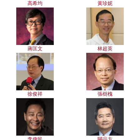
高希均
黃珍妮
蔣匡文
林超英
徐俊祥
張樹槐
李偉民
關品方