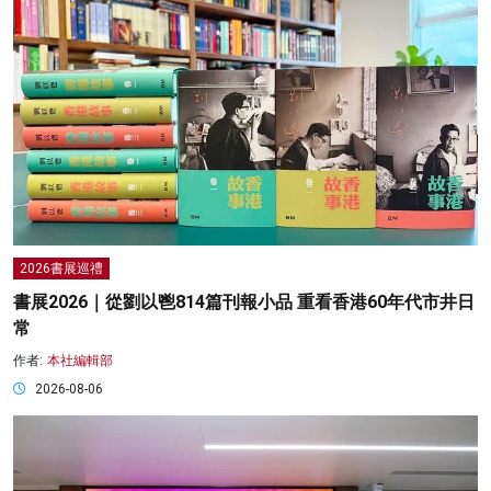
2026書展巡禮
書展2026｜從劉以鬯814篇刊報小品 重看香港60年代市井日
常
作者:
本社編輯部
2026-08-06