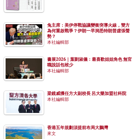
兔主席：美伊停戰協議變衝突導火線，雙方
為何重啟戰爭？伊朗一早洞悉特朗普虛張聲
勢？
本社編輯部
書展2026｜葉劉淑儀：最喜歡姐姐角色 無官
職說話包袱少
本社編輯部
梁鏡威獲任方大副校長 呂大樂加盟社科院
本社編輯部
香港五年規劃須提前布局大鵬灣
來文