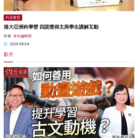
灼見教育
港大亞洲科學營 四諾獎得主與學生講解互動
作者:
本社編輯部
2026-08-04
影片