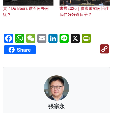
賣了De Beers 鑽石何去何
書展2026｜廣東歌如何陪伴
從？
我們好好過日子？
Facebook
WhatsApp
WeChat
Email
LinkedIn
Line
X
PrintFriendl
C
Share
Li
張宗永