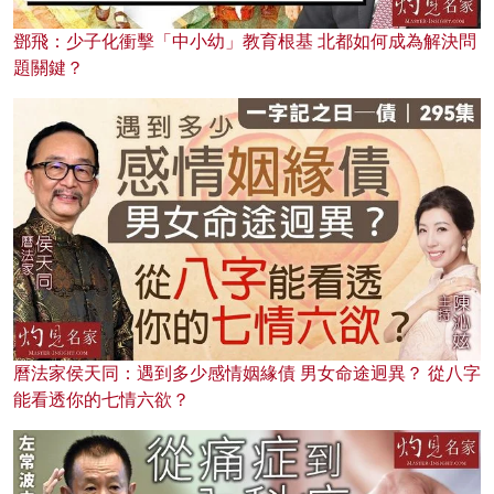
鄧飛：少子化衝擊「中小幼」教育根基 北都如何成為解決問
題關鍵？
曆法家侯天同：遇到多少感情姻緣債 男女命途迥異？ 從八字
能看透你的七情六欲？