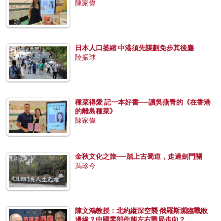
陳家偉
日本人口萎縮 中港須先謀劃免步其後塵
陸振球
種菜得愛 記一本好書──讀吳燕青的《在香港
的離島種菜》
陳家偉
金秋文化之旅──踏上古蜀道，走過劍門關
馮珍今
陳文鴻教授：北約縱深空襲 俄羅斯瀕臨戰敗
邊緣？中國零部件能左右戰局走向？