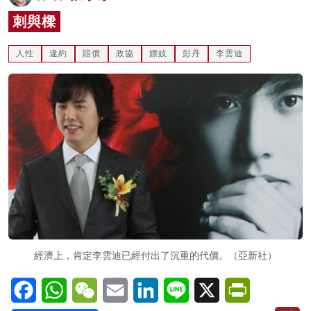
名家榜
刺與樑
灼見活動
人性
違約
賠償
政協
嫖妓
彭丹
李雲迪
關於我們
經濟上，肯定李雲迪已經付出了沉重的代價。（亞新社）
Facebook
WhatsApp
WeChat
Email
LinkedIn
Line
X
PrintFriendl