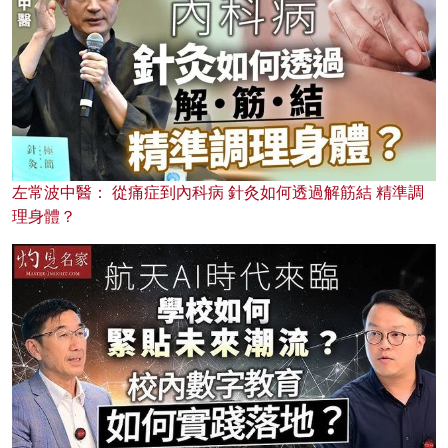
左常波中醫： 從痛症到內科病 針灸如何透過解筋結 精準調
理身體？