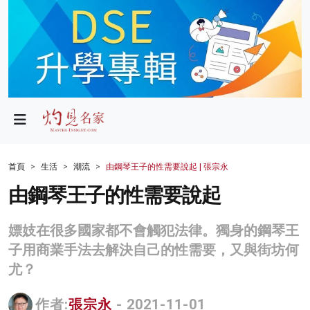
政局
教育
文化
財經
首頁
生活
潮流
由鋼琴王子的性需要說起 | 張宗永
生活
由鋼琴王子的性需要說起
健康
嫖妓在很多國家都不會觸犯法律。獨身的鋼琴王
商業
子用商業手法去解決自己的性需要，又與街坊何
尤？
科技
影片
作者:
張宗永
- 2021-11-01