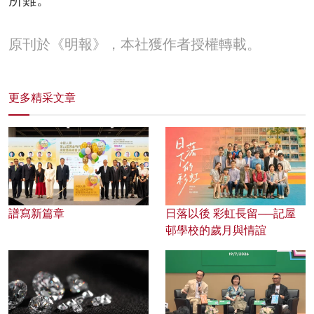
原刊於《明報》，本社獲作者授權轉載。
更多精采文章
譜寫新篇章
日落以後 彩虹長留──記屋
邨學校的歲月與情誼