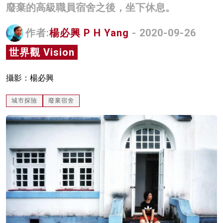
廢棄的高級職員宿舍之後，坐下休息。
名家榜
作者:
楊必興 P H Yang
- 2020-09-26
灼見活動
世界觀 Vision
關於我們
攝影：楊必興
城市探險
廢棄宿舍