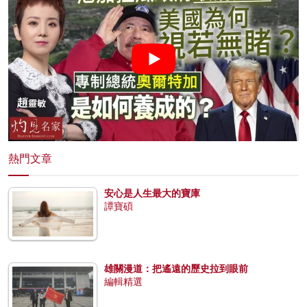
熱門文章
安心是人生最大的寶庫
譚寶碩
雄關漫道：把遙遠的歷史拉到眼前
編輯精選