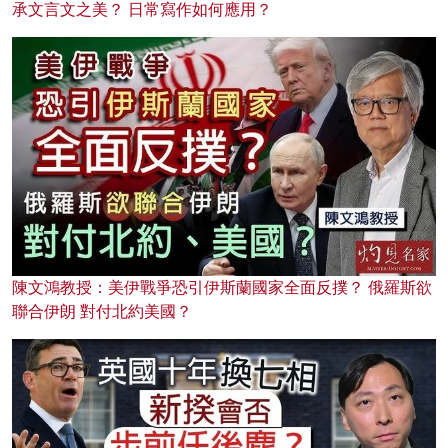
承文言文之美？ 日常寫作如何應用？
陳文鴻教授：美伊戰爭恐引伊斯蘭國家全面反撲？ 俄羅斯欲
聯合伊朗 對付北約美國？