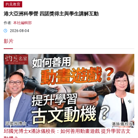
灼見教育
港大亞洲科學營 四諾獎得主與學生講解互動
作者:
本社編輯部
2026-08-04
影片
邱國光博士x潘詠儀校長：如何善用動畫遊戲 提升學習古文