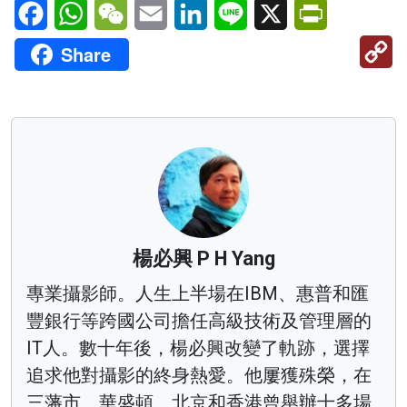
Facebook
WhatsApp
WeChat
Email
LinkedIn
Line
X
PrintFriendl
C
Share
Li
楊必興 P H Yang
專業攝影師。人生上半場在IBM、惠普和匯
豐銀行等跨國公司擔任高級技術及管理層的
IT人。數十年後，楊必興改變了軌跡，選擇
追求他對攝影的終身熱愛。他屢獲殊榮，在
三藩市、華盛頓、北京和香港曾舉辦十多場