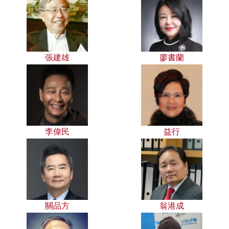
張建雄
廖書蘭
李偉民
益行
關品方
翁港成