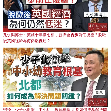
孔永樂博士：英國十年換七相，新揆會否步前任後塵？脫歐
後英國經濟為何仍然低迷？
鄧飛：少子化衝擊「中小幼」教育根基 北都如何成為解決問