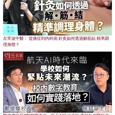
左常波中醫： 從痛症到內科病 針灸如何透過解筋結 精準調
理身體？