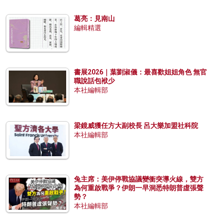
葛亮：見南山
編輯精選
書展2026｜葉劉淑儀：最喜歡姐姐角色 無官
職說話包袱少
本社編輯部
梁鏡威獲任方大副校長 呂大樂加盟社科院
本社編輯部
兔主席：美伊停戰協議變衝突導火線，雙方
為何重啟戰爭？伊朗一早洞悉特朗普虛張聲
勢？
本社編輯部