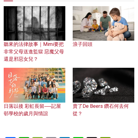
聽來的法律故事｜Mimi要把
浪子回頭
非常父母送進監獄 惡魔父母
還是邪惡女兒？
日落以後 彩虹長留──記屋
賣了De Beers 鑽石何去何
邨學校的歲月與情誼
從？