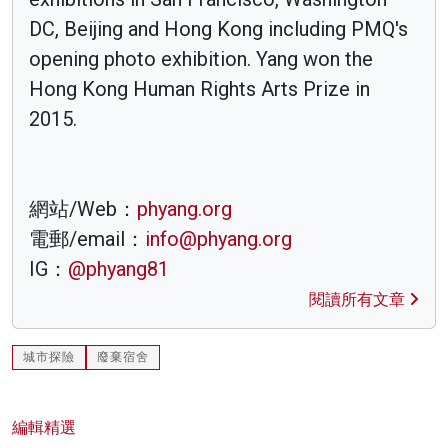
DC, Beijing and Hong Kong including PMQ's
opening photo exhibition. Yang won the
Hong Kong Human Rights Arts Prize in
2015.
網站/Web：
phyang.org
電郵/email：
info@phyang.org
IG：
@phyang81
閱讀所有文章
城市探險
廢棄宿舍
編輯精選