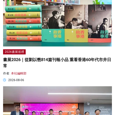
2026書展巡禮
書展2026｜從劉以鬯814篇刊報小品 重看香港60年代市井日
常
作者:
本社編輯部
2026-08-06