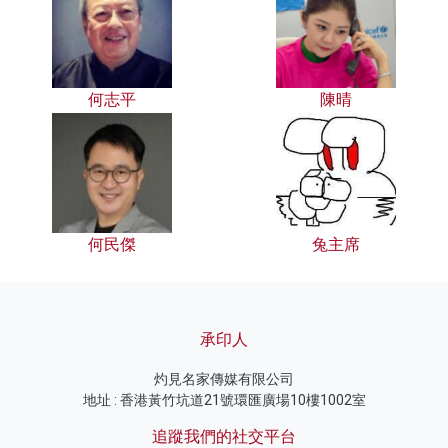
何志平
陳晴
何民傑
兔主席
承印人
灼見名家傳媒有限公司
地址 : 香港黃竹坑道21號環匯廣場10樓1002室
追蹤我們的社交平台