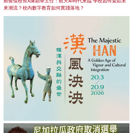
鄭俊傑校長X陳穎華主任：航天AI時代來臨 學校如何緊貼未
來潮流？校內數字教育如何實踐落地？