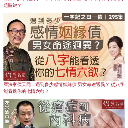
題關鍵？
曆法家侯天同：遇到多少感情姻緣債 男女命途迥異？ 從八字
能看透你的七情六欲？