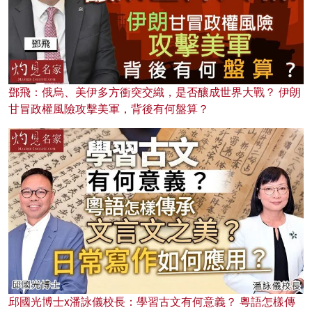
鄧飛：俄烏、美伊多方衝突交織，是否釀成世界大戰？ 伊朗
甘冒政權風險攻擊美軍，背後有何盤算？
邱國光博士x潘詠儀校長：學習古文有何意義？ 粵語怎樣傳