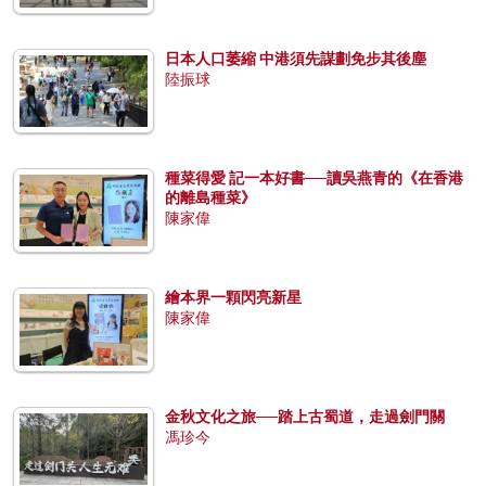
日本人口萎縮 中港須先謀劃免步其後塵
陸振球
種菜得愛 記一本好書──讀吳燕青的《在香港
的離島種菜》
陳家偉
繪本界一顆閃亮新星
陳家偉
金秋文化之旅──踏上古蜀道，走過劍門關
馮珍今