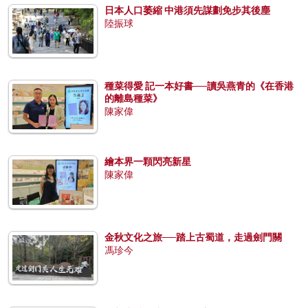
日本人口萎縮 中港須先謀劃免步其後塵
陸振球
種菜得愛 記一本好書──讀吳燕青的《在香港
的離島種菜》
陳家偉
繪本界一顆閃亮新星
陳家偉
金秋文化之旅──踏上古蜀道，走過劍門關
馮珍今