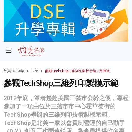
政局
教育
文化
財經
首頁
商業
企管
參觀TechShop三維列印製模示範 | 周博裕
生活
參觀TechShop三維列印製模示範
健康
2012年底，筆者趁赴美國三藩市公幹之便，專程
商業
參加了一項由位於三藩市市中心霍華德街的
TechShop舉辦的三維列印技術製模示範。
科技
TechShop是北美一家以會員制營運的自己動手
影片
（DIY）創意工作間連鎖店，為會員提供許多專