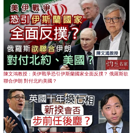
陳文鴻教授：美伊戰爭恐引伊斯蘭國家全面反撲？ 俄羅斯欲
聯合伊朗 對付北約美國？