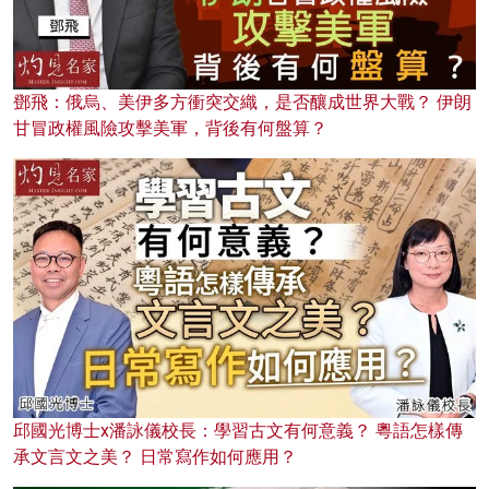
鄧飛：俄烏、美伊多方衝突交織，是否釀成世界大戰？ 伊朗
甘冒政權風險攻擊美軍，背後有何盤算？
邱國光博士x潘詠儀校長：學習古文有何意義？ 粵語怎樣傳
承文言文之美？ 日常寫作如何應用？