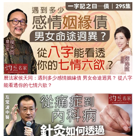
曆法家侯天同：遇到多少感情姻緣債 男女命途迥異？ 從八字
能看透你的七情六欲？