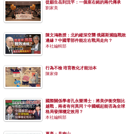
從顧生岳到沈平：一個座右銘的兩代傳承
劉家美
陳文鴻教授：北約縱深空襲 俄羅斯瀕臨戰敗
邊緣？中國零部件能左右戰局走向？
本社編輯部
行為不檢 培育教化才能治本
陳家偉
國際關係學者孔永樂博士：將美伊衝突類比
越戰，兩者有何異同？中國崛起能否為全球
格局發揮穩定效用？
本社編輯部
葛亮：見南山