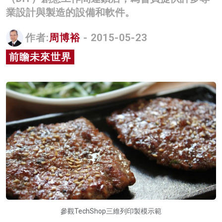
業設計與製造的設備和軟件。
名家榜
灼見活動
作者:
周博裕
- 2015-05-23
關於我們
前瞻未來世界
參觀TechShop三維列印製模示範