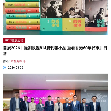
2026書展巡禮
書展2026｜從劉以鬯814篇刊報小品 重看香港60年代市井日
常
作者:
本社編輯部
2026-08-06