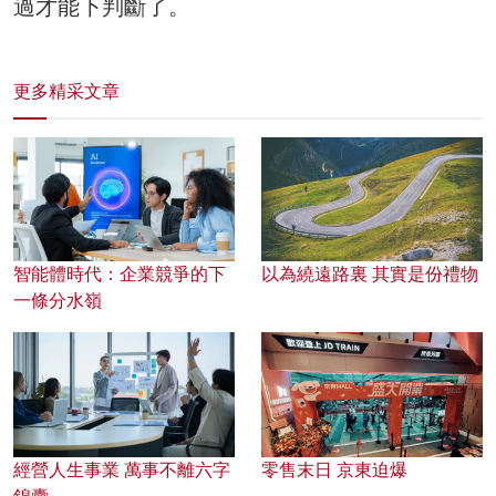
過才能下判斷了。
更多精采文章
智能體時代：企業競爭的下
以為繞遠路裏 其實是份禮物
一條分水嶺
經營人生事業 萬事不離六字
零售末日 京東迫爆