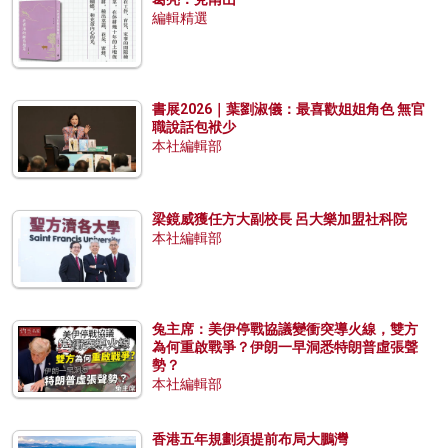
編輯精選
書展2026｜葉劉淑儀：最喜歡姐姐角色 無官
職說話包袱少
本社編輯部
梁鏡威獲任方大副校長 呂大樂加盟社科院
本社編輯部
兔主席：美伊停戰協議變衝突導火線，雙方
為何重啟戰爭？伊朗一早洞悉特朗普虛張聲
勢？
本社編輯部
香港五年規劃須提前布局大鵬灣