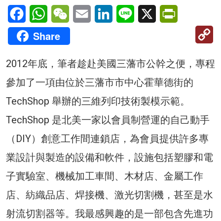
Facebook
WhatsApp
WeChat
Email
LinkedIn
Line
X
PrintFriendl
C
Share
Li
2012年底，筆者趁赴美國三藩市公幹之便，專程
參加了一項由位於三藩市市中心霍華德街的
TechShop 舉辦的三維列印技術製模示範。
TechShop 是北美一家以會員制營運的自己動手
（DIY）創意工作間連鎖店，為會員提供許多專
業設計與製造的設備和軟件，設施包括塑膠和電
子實驗室、機械加工車間、木材店、金屬工作
店、紡織品店、焊接機、激光切割機，甚至是水
射流切割器等。我最感興趣的是一部包含先進功