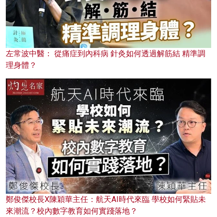
左常波中醫： 從痛症到內科病 針灸如何透過解筋結 精準調
理身體？
鄭俊傑校長X陳穎華主任：航天AI時代來臨 學校如何緊貼未
來潮流？校內數字教育如何實踐落地？