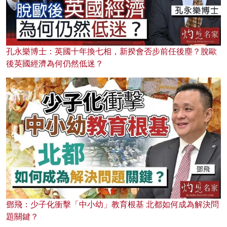
孔永樂博士：英國十年換七相，新揆會否步前任後塵？脫歐
後英國經濟為何仍然低迷？
鄧飛：少子化衝擊「中小幼」教育根基 北都如何成為解決問
題關鍵？