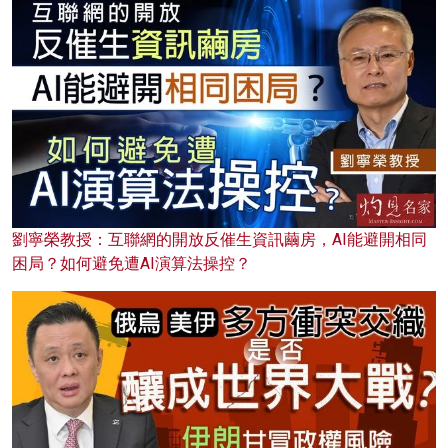
劉寧榮教授：互聯網的開放反催生資訊繭房，AI能避開相同
困局？如何避免遭AI演算法操控？