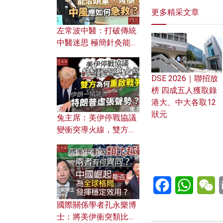
更多精采文章
左常波中醫：打破傳統
中醫迷思 極簡針灸能治
頭暈、胃脹？中風應如
何急救？
DSE 2026｜聯招放
榜 四成五人獲取錄
港大、中大各取12
狀元
兔主席：美伊停戰協議
變衝突導火線，雙方為
何重啟戰爭？伊朗一早
洞悉特朗普虛張聲勢？
Facebook
WhatsA
W
國際關係學者孔永樂博
士：將美伊衝突類比越