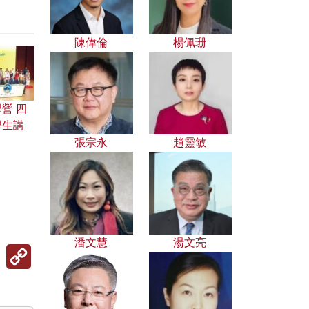
陳偉倫
楊佩珊
營 四
學生講
張宗永
趙靈敏
潘文慧
湯文亮
Copy
Link