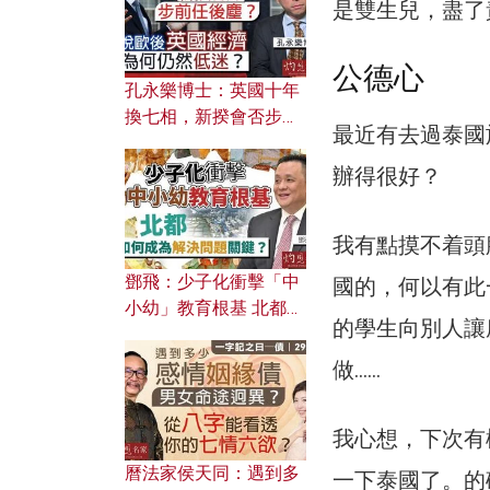
是雙生兒，盡了
公德心
孔永樂博士：英國十年
換七相，新揆會否步前
最近有去過泰國
任後塵？脫歐後英國經
濟為何仍然低迷？
辦得很好？
我有點摸不着頭
鄧飛：少子化衝擊「中
國的，何以有此
小幼」教育根基 北都如
的學生向別人讓
何成為解決問題關鍵？
做……
我心想，下次有
曆法家侯天同：遇到多
一下泰國了。的