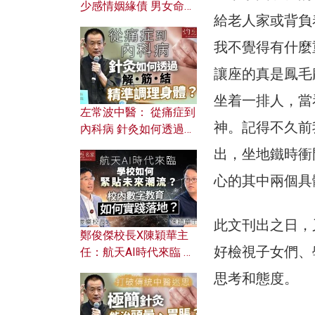
少感情姻緣債 男女命途
給老人家或背負
迥異？ 從八字能看透你
的七情六欲？
我不覺得有什麼
讓座的真是鳳毛
坐着一排人，當
左常波中醫： 從痛症到
神。記得不久前
內科病 針灸如何透過解
筋結 精準調理身體？
出，坐地鐵時衝
心的其中兩個具
此文刊出之日，
鄭俊傑校長X陳穎華主
好檢視子女們、
任：航天AI時代來臨 學
校如何緊貼未來潮流？
思考和態度。
校內數字教育如何實踐
落地？