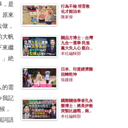
事，是
行為不檢 培育教
化才能治本
，原來
陳家偉
去做，
的大帆
關品方博士：台灣
九合一選舉 民進
下來繼
黨大失人心 藍白
合作有望拿下七成
本社編輯部
。」絶
以上縣市？
日本、印度經濟難
扭轉乾坤
張建雄
人的需
令我記
國際關係學者孔永
樂博士：將美伊衝
候，
突類比越戰，兩者
有何異同？中國崛
本社編輯部
個詞語
起能否為全球格局
發揮穩定效用？