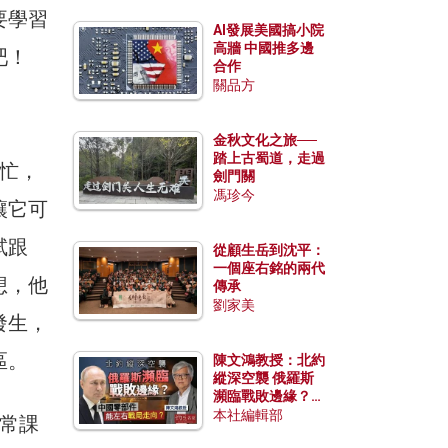
要學習
AI發展美國搞小院
高牆 中國推多邊
吧！
合作
關品方
金秋文化之旅──
踏上古蜀道，走過
忙，
劍門關
馮珍今
讓它可
試跟
從顧生岳到沈平：
一個座右銘的兩代
想，他
傳承
劉家美
發生，
區。
陳文鴻教授：北約
縱深空襲 俄羅斯
瀕臨戰敗邊緣？中
國零部件能左右戰
本社編輯部
常課
局走向？