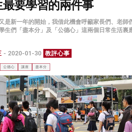
生最要學習的兩件事
又是新一年的開始，我借此機會呼籲家長們、老師
學生們「盡本分」及「公德心」這兩個日常生活裏
正
- 2020-01-30
教評心事
公德心
讓座
盡本分