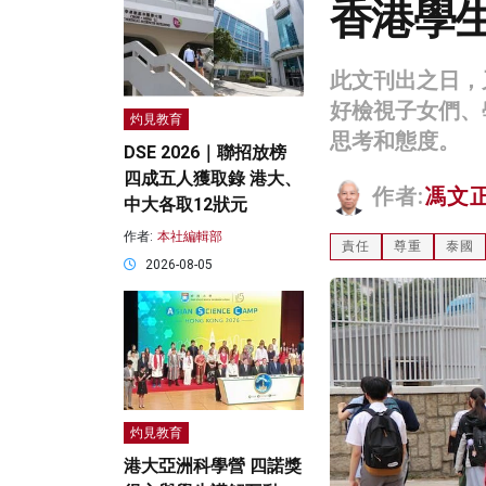
香港學
此文刊出之日，
好檢視子女們、
灼見教育
思考和態度。
DSE 2026｜聯招放榜
四成五人獲取錄 港大、
作者:
馮文
中大各取12狀元
作者:
本社編輯部
責任
尊重
泰國
2026-08-05
灼見教育
港大亞洲科學營 四諾獎