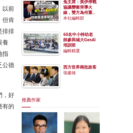
兔主席：美伊停戰
協議變衝突導火
：以前
線，雙方為何重啟
戰爭？伊朗一早洞
本社編輯部
，但肯
悉特朗普虛張聲
勢？
是排排
60名中小特幼老
師參與城大GenAI
眼養
培訓班
編輯精選
地指
乏公德
西方世界兩批政客
張建雄
們，好
推薦作家
應有的