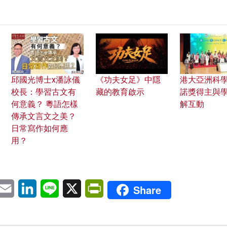
邱國光博士x潘詠儀
《功夫女足》中隱
港大亞洲科學
校長：學習古文有
藏的教育啟示
諾獎得主與
何意義？ 粵語怎樣
解互動
傳承文言文之美？
日常寫作如何應
用？
pp
eChat
Email
LinkedIn
Line
X
PrintFriendly
Share