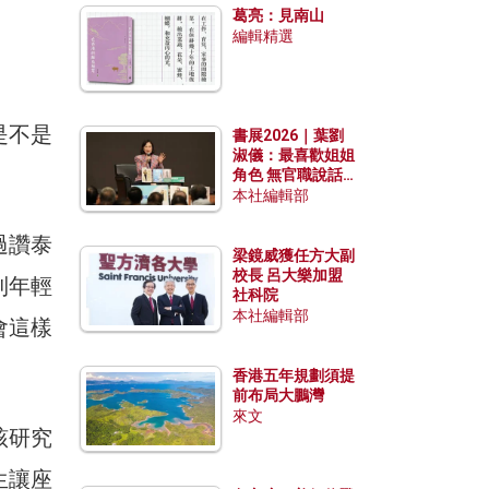
葛亮：見南山
編輯精選
是不是
書展2026｜葉劉
淑儀：最喜歡姐姐
角色 無官職說話
包袱少
本社編輯部
過讚泰
梁鏡威獲任方大副
校長 呂大樂加盟
到年輕
社科院
本社編輯部
會這樣
香港五年規劃須提
前布局大鵬灣
來文
該研究
生讓座