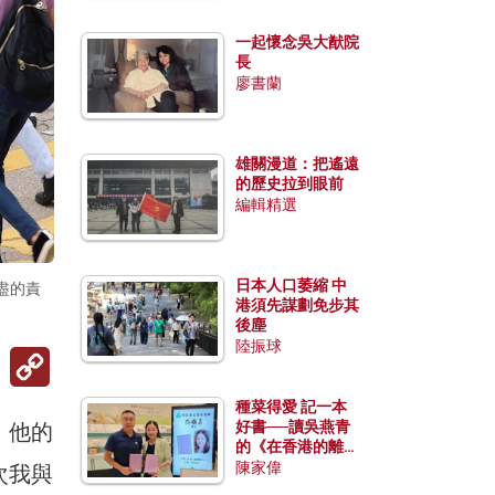
一起懷念吳大猷院
長
廖書蘭
雄關漫道：把遙遠
的歷史拉到眼前
編輯精選
日本人口萎縮 中
盡的責
港須先謀劃免步其
後塵
陸振球
Copy
Link
種菜得愛 記一本
好書──讀吳燕青
，他的
的《在香港的離島
種菜》
陳家偉
次我與