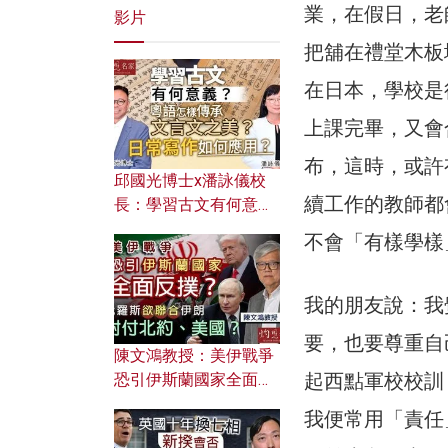
業，在假日，老
影片
把舖在禮堂木板
在日本，學校是
上課完畢，又會
布，這時，或許
邱國光博士x潘詠儀校
續工作的教師都
長：學習古文有何意
義？ 粵語怎樣傳承文言
不會「有樣學樣
文之美？ 日常寫作如何
應用？
我的朋友說：我
要，也要尊重自
陳文鴻教授：美伊戰爭
起西點軍校校訓
恐引伊斯蘭國家全面反
撲？ 俄羅斯欲聯合伊朗
我便常用「責任
對付北約美國？