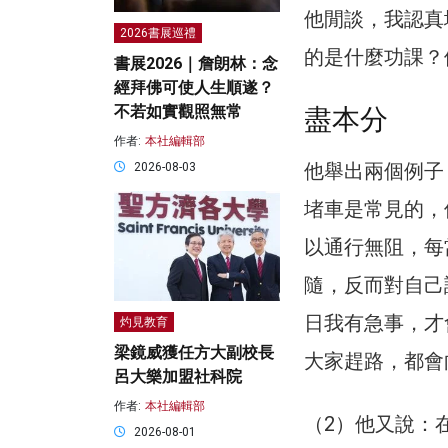
他閒談，我認真
2026書展巡禮
的是什麼功課？
書展2026｜詹朗林：念
經拜佛可使人生順遂？
不若如實觀照無常
盡本分
作者:
本社編輯部
他舉出兩個例子
2026-08-03
堵車是常見的，
以通行無阻，每
隨，反而對自己
日我有急事，才
灼見教育
梁鏡威獲任方大副校長
大家趕路，都會
呂大樂加盟社科院
作者:
本社編輯部
（2）他又說：
2026-08-01