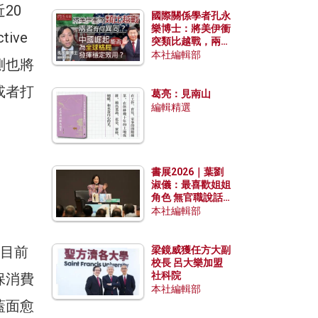
20
國際關係學者孔永
樂博士：將美伊衝
ive
突類比越戰，兩者
有何異同？中國崛
本社編輯部
測也將
起能否為全球格局
發揮穩定效用？
或者打
葛亮：見南山
編輯精選
書展2026｜葉劉
淑儀：最喜歡姐姐
角色 無官職說話
包袱少
本社編輯部
，目前
梁鏡威獲任方大副
校長 呂大樂加盟
社科院
保消費
本社編輯部
蓋面愈