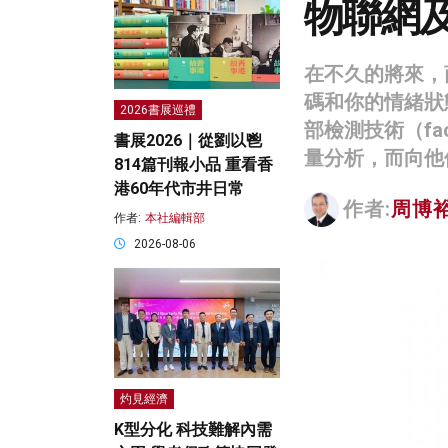
物聯網
在不久的將來，
碼和你的情緒狀
2026書展巡禮
部檢測技術（fac
書展2026｜從劉以鬯
量分析，而向他
814篇刊報小品 重看香
港60年代市井日常
作者:
周博
作者:
本社編輯部
2026-08-06
灼見經濟
K型分化 科技難解內需