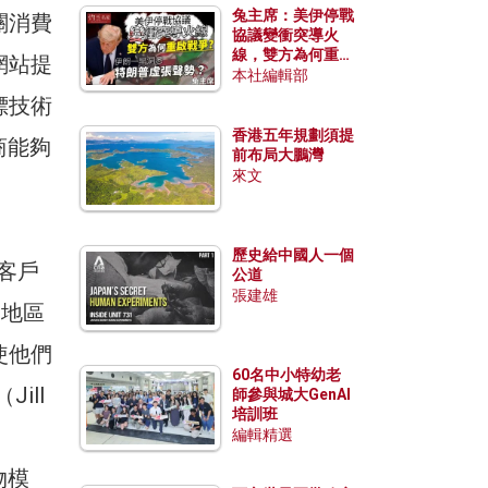
兔主席：美伊停戰
關消費
協議變衝突導火
線，雙方為何重啟
網站提
戰爭？伊朗一早洞
本社編輯部
悉特朗普虛張聲
標技術
勢？
香港五年規劃須提
售商能夠
前布局大鵬灣
來文
歷史給中國人一個
的客戶
公道
張建雄
某地區
使他們
60名中小特幼老
ill
師參與城大GenAI
培訓班
編輯精選
物模