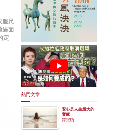
衣服尺
通過面
的定
熱門文章
安心是人生最大的
寶庫
譚寶碩