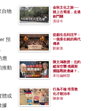
金秋文化之旅──
中來自物
踏上古蜀道，走過
劍門關
馮珍今
從顧生岳到沈平：
r 預
一個座右銘的兩代
傳承
、
劉家美
的應
陳文鴻教授：北約
縱深空襲 俄羅斯
的推動
瀕臨戰敗邊緣？中
國零部件能左右戰
本社編輯部
局走向？
行為不檢 培育教
化才能治本
實體或
陳家偉
數據