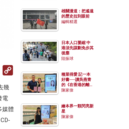
雄關漫道：把遙遠
的歷史拉到眼前
編輯精選
日本人口萎縮 中
港須先謀劃免步其
後塵
陸振球
Copy
Link
種菜得愛 記一本
好書──讀吳燕青
的《在香港的離島
去幾
種菜》
陳家偉
發電
繪本界一顆閃亮新
載多媒體
星
陳家偉
CD-