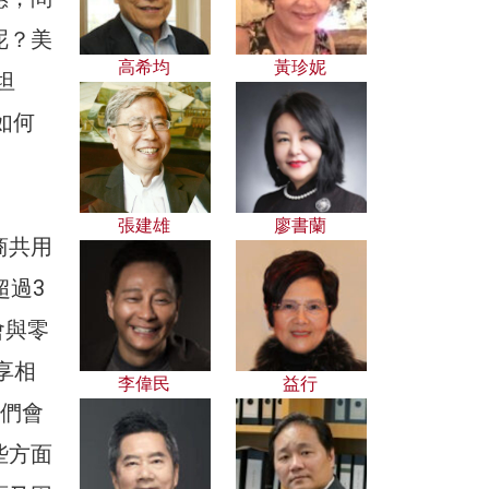
呢？美
高希均
黃珍妮
）坦
如何
張建雄
廖書蘭
商共用
超過3
會與零
享相
李偉民
益行
他們會
些方面