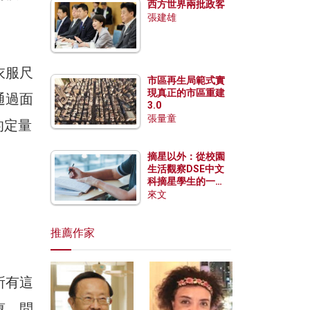
西方世界兩批政客
張建雄
衣服尺
市區再生局範式實
現真正的市區重建
通過面
3.0
張量童
的定量
摘星以外：從校園
生活觀察DSE中文
科摘星學生的一點
特質
來文
推薦作家
所有這
惠，問