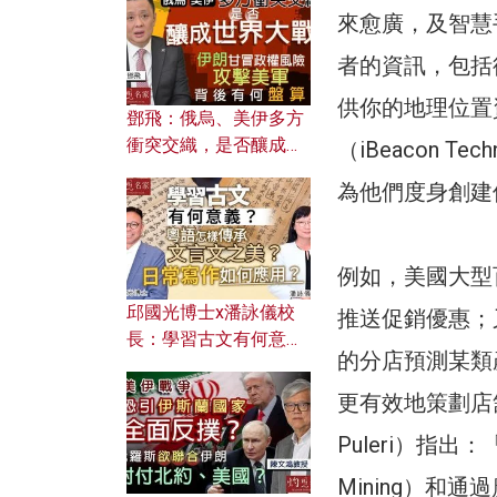
何避免遭AI演算法操
來愈廣，及智慧
控？
者的資訊，包括
供你的地理位置
鄧飛：俄烏、美伊多方
衝突交織，是否釀成世
（iBeacon 
界大戰？ 伊朗甘冒政權
為他們度身創建
風險攻擊美軍，背後有
何盤算？
例如，美國大型百
邱國光博士x潘詠儀校
推送促銷優惠；又
長：學習古文有何意
的分店預測某類
義？ 粵語怎樣傳承文言
文之美？ 日常寫作如何
更有效地策劃店舖
應用？
Puleri）指
Mining）