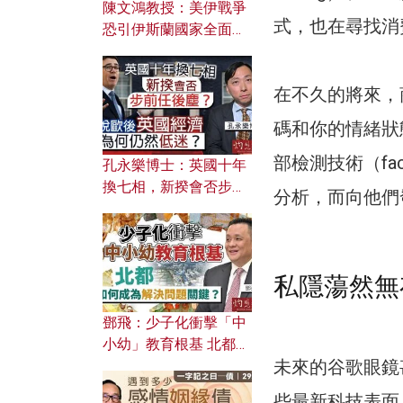
陳文鴻教授：美伊戰爭
式，也在尋找消
恐引伊斯蘭國家全面反
撲？ 俄羅斯欲聯合伊朗
對付北約美國？
在不久的將來，
碼和你的情緒狀
部檢測技術（fac
孔永樂博士：英國十年
換七相，新揆會否步前
分析，而向他們
任後塵？脫歐後英國經
濟為何仍然低迷？
私隱蕩然無
鄧飛：少子化衝擊「中
小幼」教育根基 北都如
未來的谷歌眼鏡
何成為解決問題關鍵？
些最新科技表面