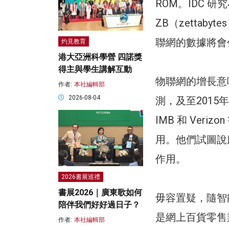
ROM。IDC 
ZB（zettab
聯網的數據將會
灼見教育
港大亞洲科學營 四諾獎
得主與學生講解互動
物聯網的增長意味
作者:
本社編輯部
2026-08-04
測，及至2015
IMB 和 Ve
用。他們試圖說
作用。
2026書展巡禮
書展2026｜廣東歌如何
毋容置疑，隨智
陪伴我們好好過日子？
是網上百貨零售
作者:
本社編輯部