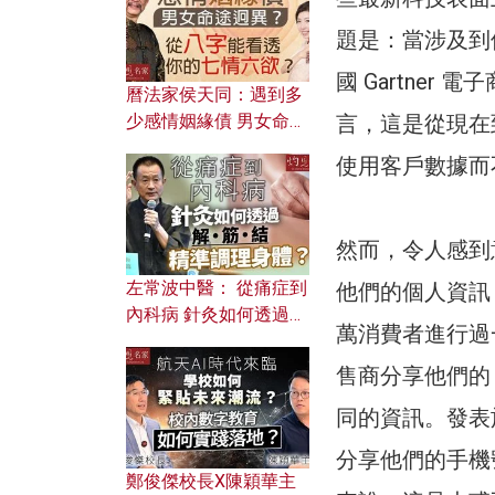
題是：當涉及到
國 Gartner 
曆法家侯天同：遇到多
言，這是從現在
少感情姻緣債 男女命途
迥異？ 從八字能看透你
使用客戶數據而
的七情六欲？
然而，令人感到
左常波中醫： 從痛症到
他們的個人資訊
內科病 針灸如何透過解
萬消費者進行過
筋結 精準調理身體？
售商分享他們的 
同的資訊。發表
分享他們的手機
鄭俊傑校長X陳穎華主