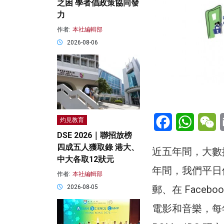
之困 學者倡政策協同發
力
作者:
本社編輯部
2026-08-06
Facebook
WhatsA
W
灼見教育
DSE 2026｜聯招放榜
四成五人獲取錄 港大、
近五年間，大數
中大各取12狀元
年間，我們平日
作者:
本社編輯部
2026-08-05
郵、在 Faceb
電影和音樂，每年