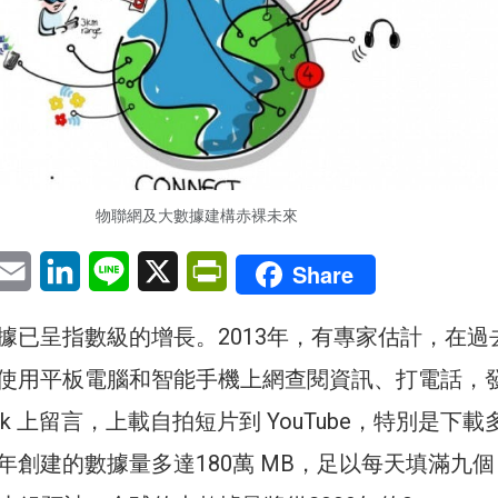
物聯網及大數據建構赤裸未來
pp
eChat
Email
LinkedIn
Line
X
PrintFriendly
Share
據已呈指數級的增長。2013年，有專家估計，在過
使用平板電腦和智能手機上網查閱資訊、打電話，
ook 上留言，上載自拍短片到 YouTube，特別是下
創建的數據量多達180萬 MB，足以每天填滿九個 