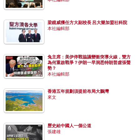
梁鏡威獲任方大副校長 呂大樂加盟社科院
本社編輯部
兔主席：美伊停戰協議變衝突導火線，雙方
為何重啟戰爭？伊朗一早洞悉特朗普虛張聲
勢？
本社編輯部
香港五年規劃須提前布局大鵬灣
來文
歷史給中國人一個公道
張建雄