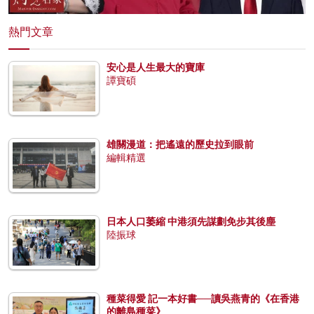
熱門文章
安心是人生最大的寶庫
譚寶碩
雄關漫道：把遙遠的歷史拉到眼前
編輯精選
日本人口萎縮 中港須先謀劃免步其後塵
陸振球
種菜得愛 記一本好書──讀吳燕青的《在香港
的離島種菜》