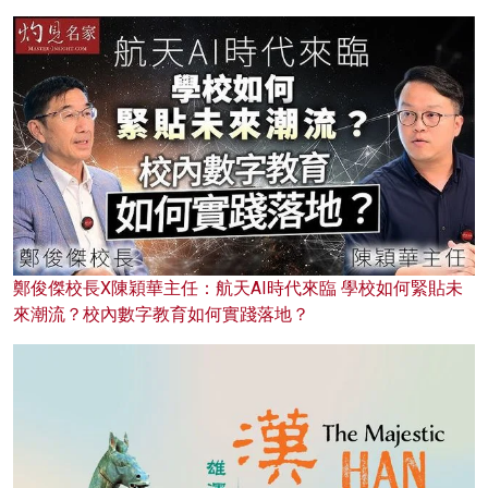
鄭俊傑校長X陳穎華主任：航天AI時代來臨 學校如何緊貼未
來潮流？校內數字教育如何實踐落地？