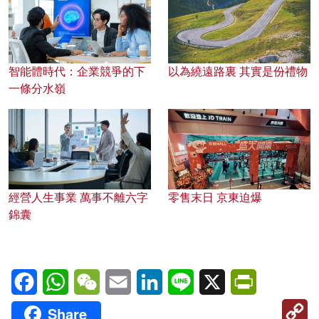
智能體時代：企業競爭的下
以為繞遠路裏 其實是份禮物
一條分水嶺
經營人生事業 萬事不離六字
零售末日 京東迫爆
錦囊
Facebook
WhatsApp
WeChat
Email
LinkedIn
Line
X
PrintFriendl
C
Share
Li