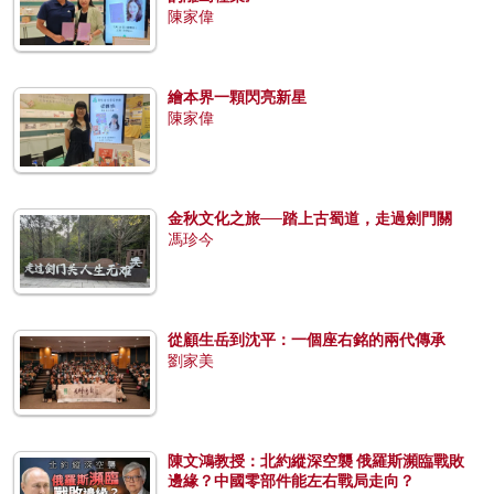
陳家偉
繪本界一顆閃亮新星
陳家偉
金秋文化之旅──踏上古蜀道，走過劍門關
馮珍今
從顧生岳到沈平：一個座右銘的兩代傳承
劉家美
陳文鴻教授：北約縱深空襲 俄羅斯瀕臨戰敗
邊緣？中國零部件能左右戰局走向？