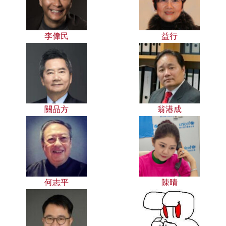
李偉民
益行
關品方
翁港成
何志平
陳晴