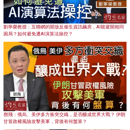
劉寧榮教授：互聯網的開放反催生資訊繭房，AI能避開相同
困局？如何避免遭AI演算法操控？
鄧飛：俄烏、美伊多方衝突交織，是否釀成世界大戰？ 伊朗
甘冒政權風險攻擊美軍，背後有何盤算？