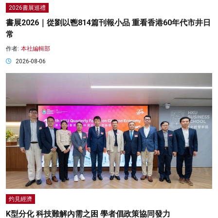
2026書展巡禮
書展2026｜從劉以鬯814篇刊報小品 重看香港60年代市井日
常
作者:
本社編輯部
2026-08-06
灼見經濟
K型分化 科技難解內需之困 學者倡政策協同發力