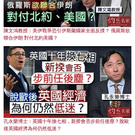
陳文鴻教授：美伊戰爭恐引伊斯蘭國家全面反撲？ 俄羅斯欲
聯合伊朗 對付北約美國？
孔永樂博士：英國十年換七相，新揆會否步前任後塵？脫歐
後英國經濟為何仍然低迷？