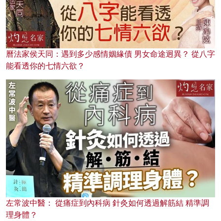
曆法家侯天同：遇到多少感情姻緣債 男女命途迥異？ 從八字
能看透你的七情六欲？
左常波中醫： 從痛症到內科病 針灸如何透過解筋結 精準調
理身體？