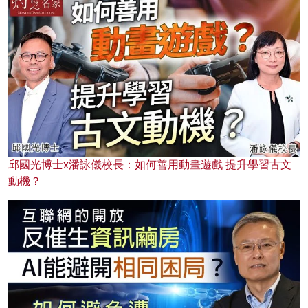
邱國光博士x潘詠儀校長：如何善用動畫遊戲 提升學習古文
動機？