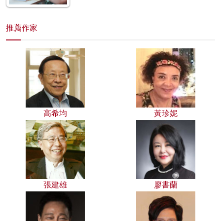
推薦作家
高希均
黃珍妮
張建雄
廖書蘭