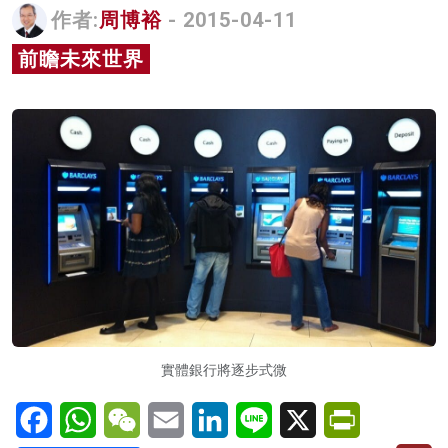
作者:
周博裕
- 2015-04-11
名家榜
前瞻未來世界
灼見活動
關於我們
實體銀行將逐步式微
Facebook
WhatsApp
WeChat
Email
LinkedIn
Line
X
PrintFriendl