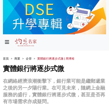
政局
教育
文化
財經
首頁
商業
企管
實體銀行將逐步式微 | 周博裕
生活
實體銀行將逐步式微
健康
在網絡經濟浪潮衝擊下，銀行業可能是繼郵遞業
商業
之後的另一夕陽行業。在可見未來，隨網上金融
服務的盛行，實體銀行將逐步式微，甚至是否再
科技
有市場需求亦成疑問。
影片