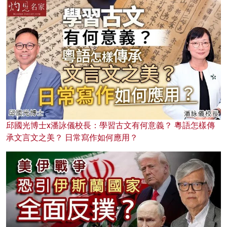
邱國光博士x潘詠儀校長：學習古文有何意義？ 粵語怎樣傳
承文言文之美？ 日常寫作如何應用？