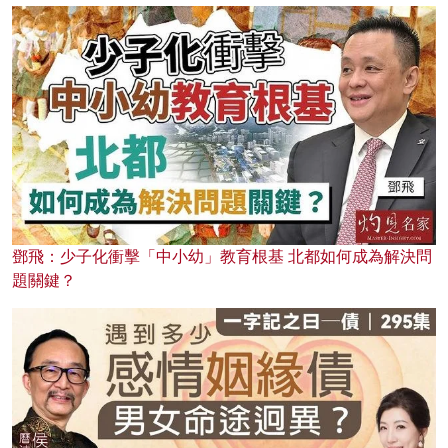
鄧飛：少子化衝擊「中小幼」教育根基 北都如何成為解決問
題關鍵？