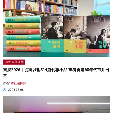
2026書展巡禮
書展2026｜從劉以鬯814篇刊報小品 重看香港60年代市井日
常
作者:
本社編輯部
2026-08-06