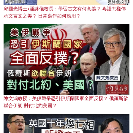
邱國光博士x潘詠儀校長：學習古文有何意義？ 粵語怎樣傳
承文言文之美？ 日常寫作如何應用？
陳文鴻教授：美伊戰爭恐引伊斯蘭國家全面反撲？ 俄羅斯欲
聯合伊朗 對付北約美國？