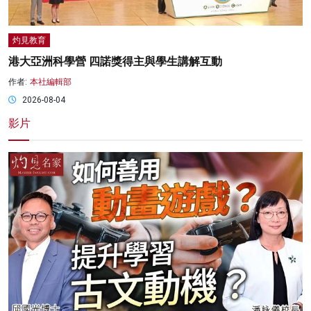
灼見教育
港大亞洲科學營 四諾獎得主與學生講解互動
作者:
本社編輯部
2026-08-04
影片