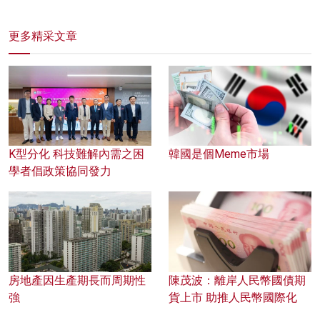
更多精采文章
K型分化 科技難解內需之困
韓國是個Meme市場
學者倡政策協同發力
房地產因生產期長而周期性
陳茂波：離岸人民幣國債期
強
貨上市 助推人民幣國際化