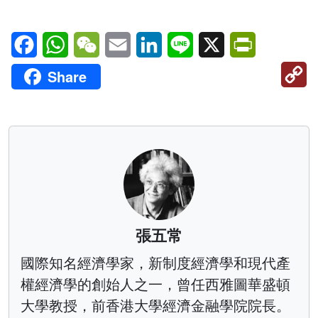
Facebook
WhatsApp
WeChat
Email
LinkedIn
Line
X
PrintFriendl
C
Share
Li
張五常
國際知名經濟學家，新制度經濟學和現代產
權經濟學的創始人之一，曾任西雅圖華盛頓
大學教授，前香港大學經濟金融學院院長。