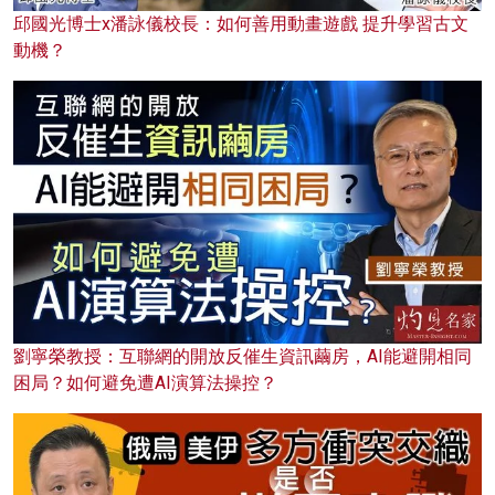
邱國光博士x潘詠儀校長：如何善用動畫遊戲 提升學習古文
動機？
劉寧榮教授：互聯網的開放反催生資訊繭房，AI能避開相同
困局？如何避免遭AI演算法操控？