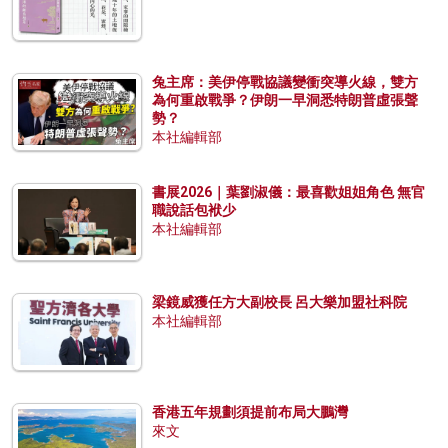
兔主席：美伊停戰協議變衝突導火線，雙方
為何重啟戰爭？伊朗一早洞悉特朗普虛張聲
勢？
本社編輯部
書展2026｜葉劉淑儀：最喜歡姐姐角色 無官
職說話包袱少
本社編輯部
梁鏡威獲任方大副校長 呂大樂加盟社科院
本社編輯部
香港五年規劃須提前布局大鵬灣
來文