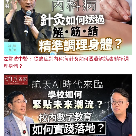
左常波中醫： 從痛症到內科病 針灸如何透過解筋結 精準調
理身體？