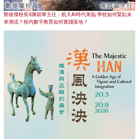
鄭俊傑校長X陳穎華主任：航天AI時代來臨 學校如何緊貼未
來潮流？校內數字教育如何實踐落地？