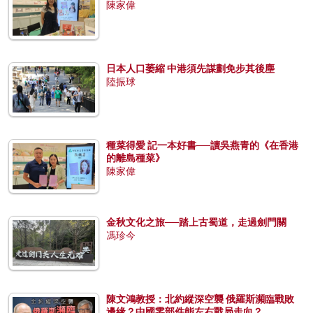
陳家偉
日本人口萎縮 中港須先謀劃免步其後塵
陸振球
種菜得愛 記一本好書──讀吳燕青的《在香港
的離島種菜》
陳家偉
金秋文化之旅──踏上古蜀道，走過劍門關
馮珍今
陳文鴻教授：北約縱深空襲 俄羅斯瀕臨戰敗
邊緣？中國零部件能左右戰局走向？