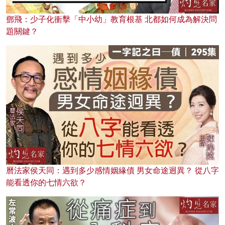
鄧飛：少子化衝擊「中小幼」教育根基 北都如何成為解決問
題關鍵？
曆法家侯天同：遇到多少感情姻緣債 男女命途迥異？ 從八字
能看透你的七情六欲？