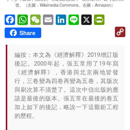
世。（左圖：Wikimedia Commons、右圖：Amazon）
Facebook
WhatsApp
WeChat
Email
LinkedIn
Line
X
PrintFriendl
C
Share
Li
編按：本文為《經濟解釋》2019增訂版
後記。2000年起，張五常用了19年寫
《經濟解釋》，香港與北京兩地皆發
行，三卷變為四卷再變為五卷，其版次
與刷次算不清楚了。這次中信出版的應
該是最後的版本。張五常在最後的卷五
加上如下的後記，略說一下這艱鉅工程
的歷程。