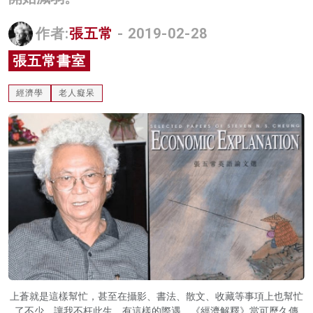
名家榜
作者:
張五常
- 2019-02-28
灼見活動
張五常書室
關於我們
經濟學
老人癡呆
上蒼就是這樣幫忙，甚至在攝影、書法、散文、收藏等事項上也幫忙
了不少，讓我不枉此生。有這樣的際遇，《經濟解釋》當可歷久傳