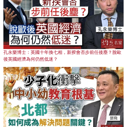
孔永樂博士：英國十年換七相，新揆會否步前任後塵？脫歐
後英國經濟為何仍然低迷？