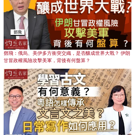
鄧飛：俄烏、美伊多方衝突交織，是否釀成世界大戰？ 伊朗
甘冒政權風險攻擊美軍，背後有何盤算？