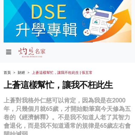
政局
教育
文化
財經
首頁
財經
上蒼這樣幫忙，讓我不枉此生 | 張五常
生活
上蒼這樣幫忙，讓我不枉此生
健康
上蒼對我格外仁慈可以肯定，因為我是在2000
商業
年，只幾個月就65歲，才開始動筆寫今天修為五
卷的《經濟解釋》。不是我不知道人老了其智力
科技
會退化，而是我不知道通常的規律是65歲左右會
影片
開始減弱。