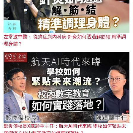
左常波中醫： 從痛症到內科病 針灸如何透過解筋結 精準調
理身體？
鄭俊傑校長X陳穎華主任：航天AI時代來臨 學校如何緊貼未