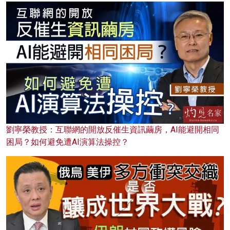
劉寧榮教授：互聯網的開放反催生資訊繭房，AI能避開相同
困局？如何避免遭AI演算法操控？