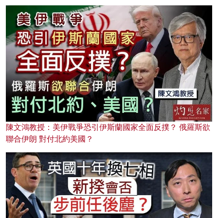
陳文鴻教授：美伊戰爭恐引伊斯蘭國家全面反撲？ 俄羅斯欲
聯合伊朗 對付北約美國？