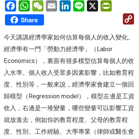
Facebook
WhatsApp
WeChat
Email
LinkedIn
Line
X
PrintFriendl
C
Share
Li
今天講講經濟學家如何估算每個人的收入變化。
經濟學有一門「勞動力經濟學」（Labor
Economics），裏面有很多模型估算每個人的收
入水準。個人收入受眾多因素影響，比如教育程
度、性別等，一般來說，經濟學家會建立一個回
歸模型（Regression model），模型左邊是工資
收入，右邊是一堆變量，哪些變量可以影響工資
就放進去，例如你的教育程度、父母的教育程
度、性別、工作經驗、大學專業（律師或醫生會