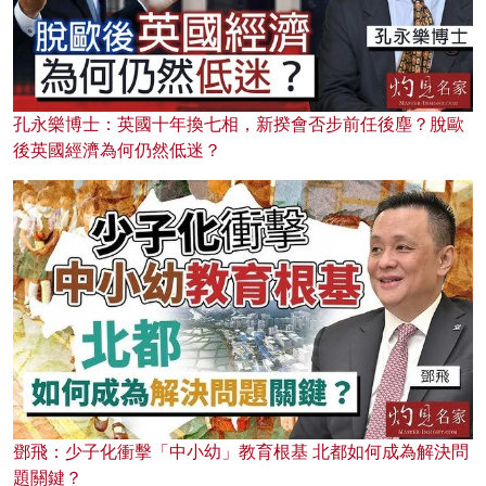
孔永樂博士：英國十年換七相，新揆會否步前任後塵？脫歐
後英國經濟為何仍然低迷？
鄧飛：少子化衝擊「中小幼」教育根基 北都如何成為解決問
題關鍵？