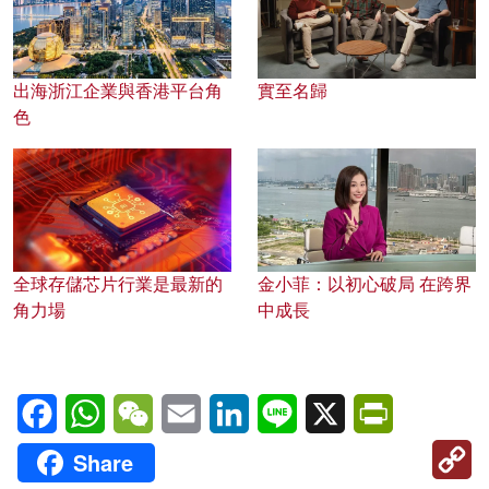
出海浙江企業與香港平台角
實至名歸
色
全球存儲芯片行業是最新的
金小菲：以初心破局 在跨界
角力場
中成長
Facebook
WhatsApp
WeChat
Email
LinkedIn
Line
X
PrintFriendl
C
Share
Li