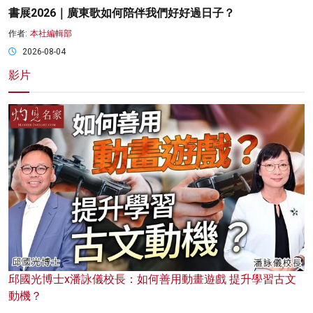
書展2026｜廣東歌如何陪伴我們好好過日子？
作者:
本社編輯部
2026-08-04
影片
邱國光博士x潘詠儀校長：如何善用動畫遊戲 提升學習古文
動機？