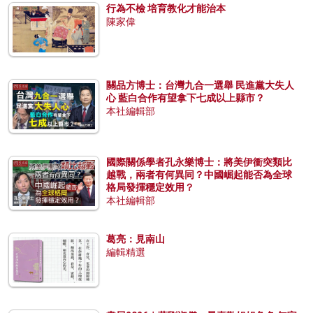
行為不檢 培育教化才能治本
陳家偉
關品方博士：台灣九合一選舉 民進黨大失人
心 藍白合作有望拿下七成以上縣市？
本社編輯部
國際關係學者孔永樂博士：將美伊衝突類比
越戰，兩者有何異同？中國崛起能否為全球
格局發揮穩定效用？
本社編輯部
葛亮：見南山
編輯精選