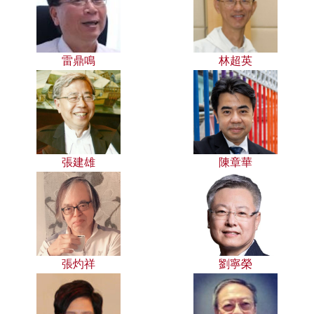
雷鼎鳴
林超英
張建雄
陳章華
張灼祥
劉寧榮