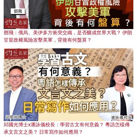
鄧飛：俄烏、美伊多方衝突交織，是否釀成世界大戰？ 伊朗
甘冒政權風險攻擊美軍，背後有何盤算？
邱國光博士x潘詠儀校長：學習古文有何意義？ 粵語怎樣傳
承文言文之美？ 日常寫作如何應用？