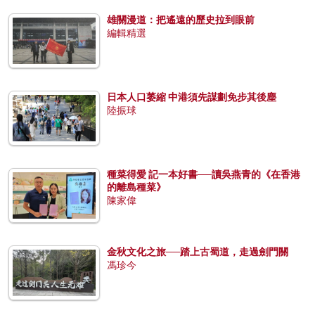
雄關漫道：把遙遠的歷史拉到眼前
編輯精選
日本人口萎縮 中港須先謀劃免步其後塵
陸振球
種菜得愛 記一本好書──讀吳燕青的《在香港
的離島種菜》
陳家偉
金秋文化之旅──踏上古蜀道，走過劍門關
馮珍今