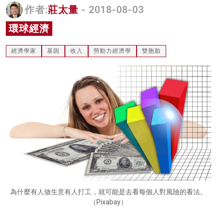
作者:
莊太量
- 2018-08-03
名家榜
環球經濟
灼見活動
經濟學家
基因
收入
勞動力經濟學
雙胞胎
關於我們
為什麼有人做生意有人打工，就可能是去看每個人對風險的看法。
（Pixabay）