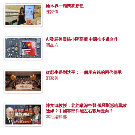
繪本界一顆閃亮新星
陳家偉
AI發展美國搞小院高牆 中國推多邊合作
關品方
從顧生岳到沈平：一個座右銘的兩代傳承
劉家美
陳文鴻教授：北約縱深空襲 俄羅斯瀕臨戰敗
邊緣？中國零部件能左右戰局走向？
本社編輯部