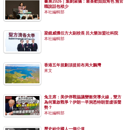
書展2026｜葉劉淑儀：最喜歡姐姐角色 無官
職說話包袱少
本社編輯部
梁鏡威獲任方大副校長 呂大樂加盟社科院
本社編輯部
香港五年規劃須提前布局大鵬灣
來文
兔主席：美伊停戰協議變衝突導火線，雙方
為何重啟戰爭？伊朗一早洞悉特朗普虛張聲
勢？
本社編輯部
歷史給中國人一個公道