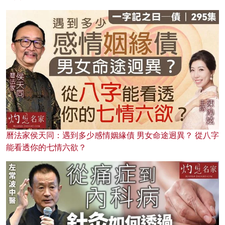
曆法家侯天同：遇到多少感情姻緣債 男女命途迥異？ 從八字
能看透你的七情六欲？