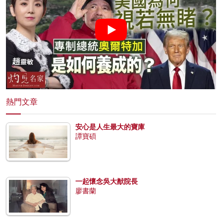
熱門文章
安心是人生最大的寶庫
譚寶碩
一起懷念吳大猷院長
廖書蘭