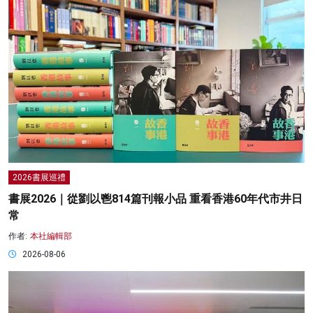
2026書展巡禮
書展2026｜從劉以鬯814篇刊報小品 重看香港60年代市井日
常
作者:
本社編輯部
2026-08-06