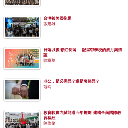
台灣被美國拖累
張建雄
日落以後 彩虹長留──記屋邨學校的歲月與情
誼
陳章華
老公，是必需品？還是奢侈品？
范玲
教育軟實力賦能港五年規劃 建構全面國際教
育樞紐
陳偉倫