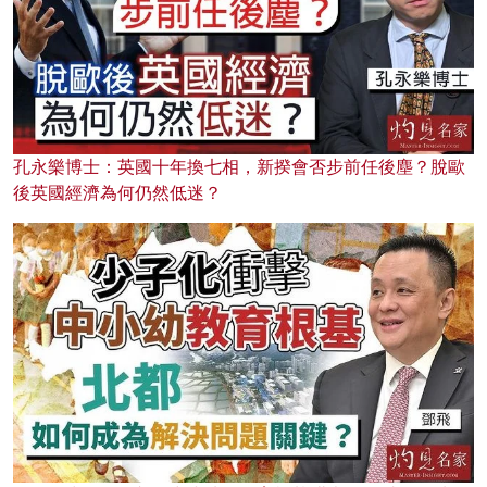
孔永樂博士：英國十年換七相，新揆會否步前任後塵？脫歐
後英國經濟為何仍然低迷？