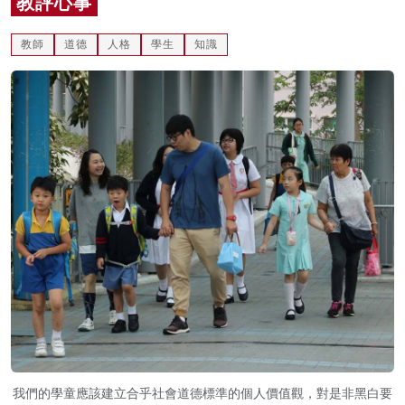
教評心事
名家榜
教師
道德
人格
學生
知識
灼見活動
關於我們
我們的學童應該建立合乎社會道德標準的個人價值觀，對是非黑白要