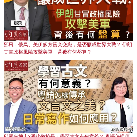
鄧飛：俄烏、美伊多方衝突交織，是否釀成世界大戰？ 伊朗
甘冒政權風險攻擊美軍，背後有何盤算？
邱國光博士x潘詠儀校長：學習古文有何意義？ 粵語怎樣傳