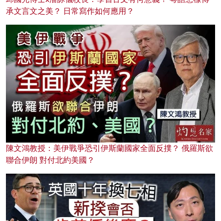
承文言文之美？ 日常寫作如何應用？
陳文鴻教授：美伊戰爭恐引伊斯蘭國家全面反撲？ 俄羅斯欲
聯合伊朗 對付北約美國？