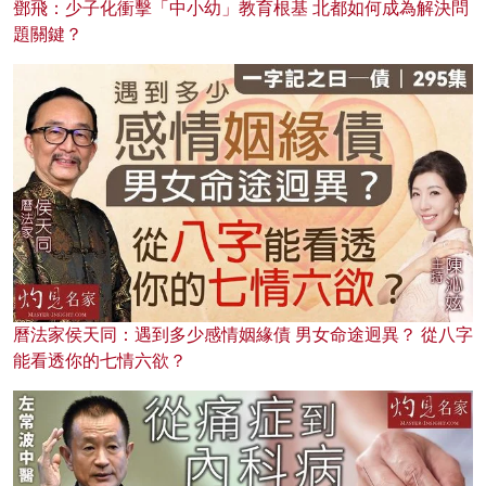
鄧飛：少子化衝擊「中小幼」教育根基 北都如何成為解決問
題關鍵？
曆法家侯天同：遇到多少感情姻緣債 男女命途迥異？ 從八字
能看透你的七情六欲？