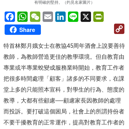
有明確的堅持。（灼見名家圖片）
Facebook
WhatsApp
WeChat
Email
LinkedIn
Line
X
PrintFriendl
C
Share
Li
特首林鄭月娥女士在教協45周年酒會上說要善待
教師，為教師營造更佳的教學環境。但自教育由
專業或半專業蛻變成服務業時開始，教育工作者
把很多時間處理「顧客」諸多的不同要求，在課
堂上多的只能照本宣科，對學生的行為、態度的
教導，大都有些顧慮──顧慮家長因教師的處理
而投訴。要打破這個困局，社會上的所謂持份者
不要干擾教育的正常運作，提高對教育工作者的