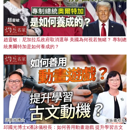
趙靈敏：尼加拉瓜政府取消選舉 美國為何視若無睹？ 專制總
統奧爾特加是如何養成的？
邱國光博士x潘詠儀校長：如何善用動畫遊戲 提升學習古文