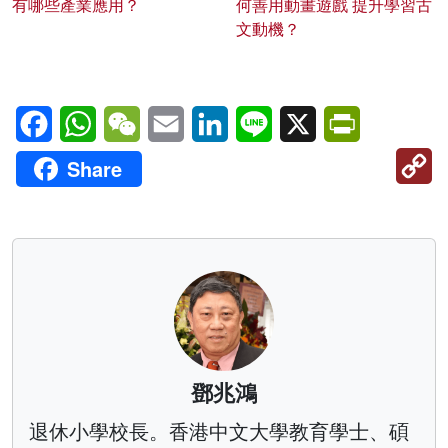
有哪些產業應用？
何善用動畫遊戲 提升學習古
文動機？
Facebook
WhatsApp
WeChat
Email
LinkedIn
Line
X
PrintFriendl
C
Share
Li
鄧兆鴻
退休小學校長。香港中文大學教育學士、碩