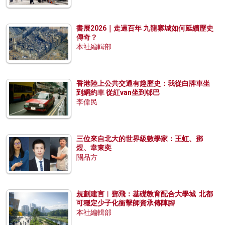
書展2026｜走過百年 九龍寨城如何延續歷史
傳奇？
本社編輯部
香港陸上公共交通有趣歷史：我從白牌車坐
到網約車 從紅van坐到邨巴
李偉民
三位來自北大的世界級數學家：王虹、鄧
煜、韋東奕
關品方
規劃建言︱鄧飛：基礎教育配合大學城 北都
可穩定少子化衝擊師資承傳陣腳
本社編輯部