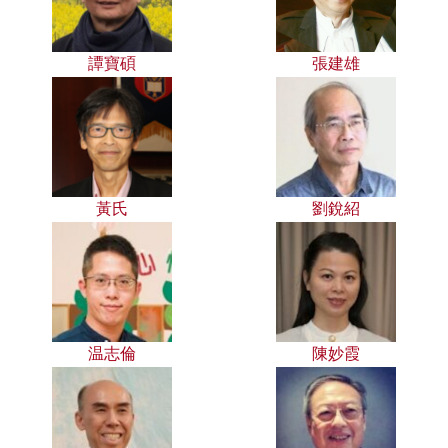
譚寶碩
張建雄
黃氏
劉銳紹
温志倫
陳妙霞