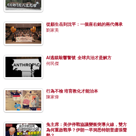
從顧生岳到沈平：一個座右銘的兩代傳承
劉家美
AI逃獄敲響警號 全球共治才是解方
何民傑
行為不檢 培育教化才能治本
陳家偉
兔主席：美伊停戰協議變衝突導火線，雙方
為何重啟戰爭？伊朗一早洞悉特朗普虛張聲
勢？