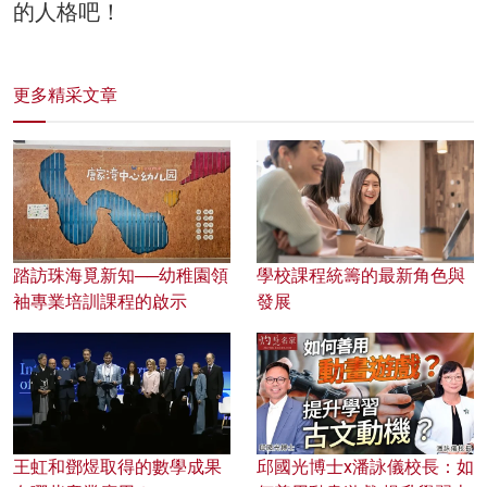
的人格吧！
更多精采文章
踏訪珠海覓新知──幼稚園領
學校課程統籌的最新角色與
袖專業培訓課程的啟示
發展
王虹和鄧煜取得的數學成果
邱國光博士x潘詠儀校長：如