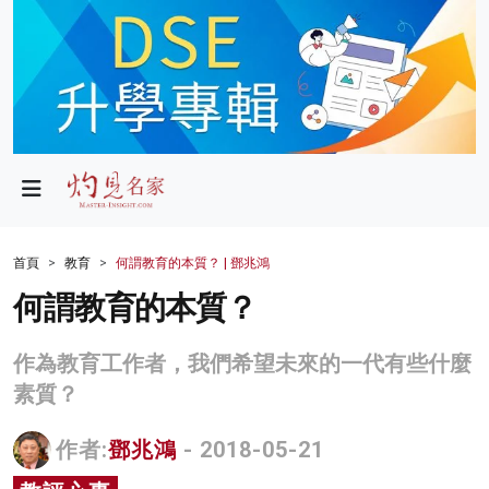
政局
教育
文化
財經
首頁
教育
何謂教育的本質？ | 鄧兆鴻
生活
何謂教育的本質？
健康
作為教育工作者，我們希望未來的一代有些什麼
商業
素質？
科技
作者:
鄧兆鴻
- 2018-05-21
影片