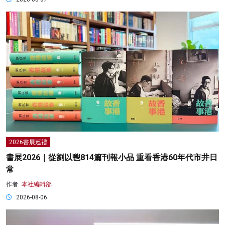
2026書展巡禮
書展2026｜從劉以鬯814篇刊報小品 重看香港60年代市井日
常
作者:
本社編輯部
2026-08-06