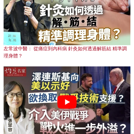
左常波中醫： 從痛症到內科病 針灸如何透過解筋結 精準調
理身體？