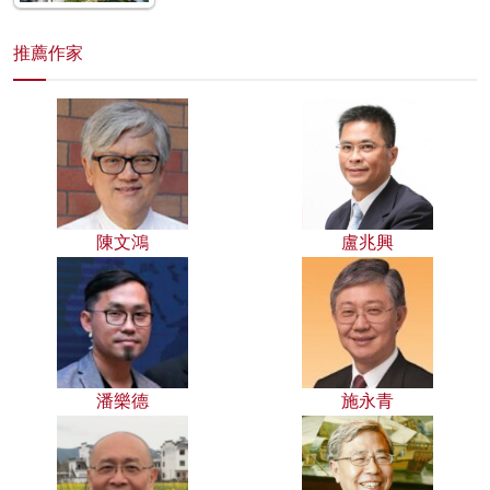
推薦作家
陳文鴻
盧兆興
潘樂德
施永青