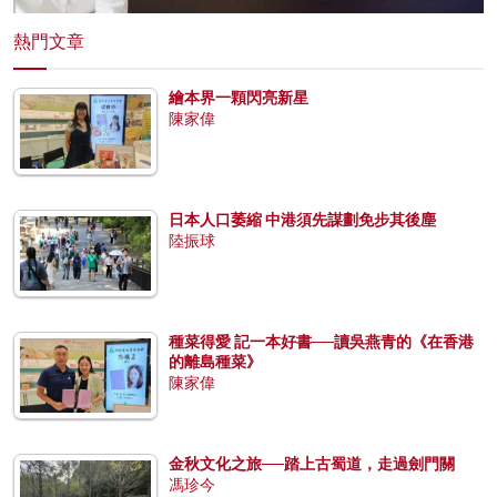
熱門文章
繪本界一顆閃亮新星
陳家偉
日本人口萎縮 中港須先謀劃免步其後塵
陸振球
種菜得愛 記一本好書──讀吳燕青的《在香港
的離島種菜》
陳家偉
金秋文化之旅──踏上古蜀道，走過劍門關
馮珍今