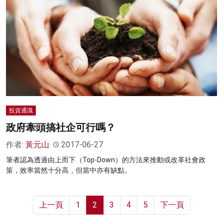
投資通識
政府牽頭搞社企可行嗎？
作者:
黃元山
2017-06-27
筆者認為透過由上而下（Top-Down）的方法來推動或改革社會政
策，效率當然十分高，但當中亦有缺點。
上一頁
1
2
3
4
5
下一頁