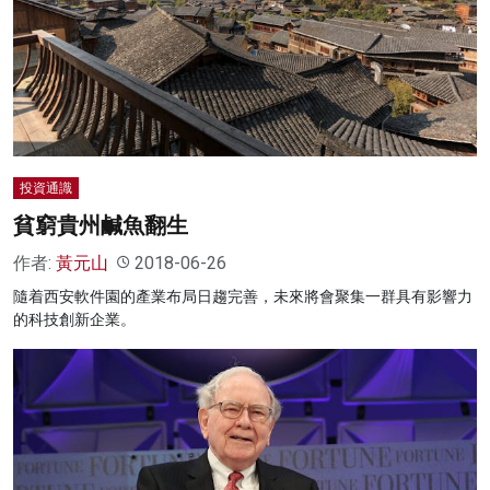
名家榜
灼見活動
關於我們
投資通識
貧窮貴州鹹魚翻生
作者:
黃元山
2018-06-26
隨着西安軟件園的產業布局日趨完善，未來將會聚集一群具有影響力
的科技創新企業。