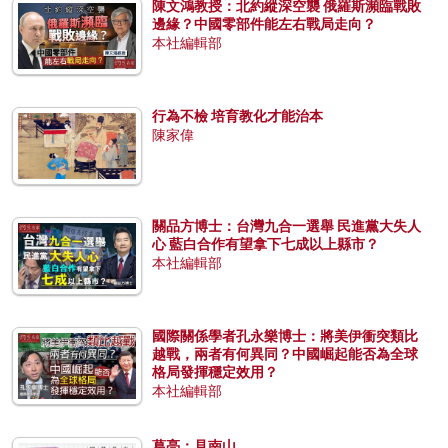
陳文鴻教授：北約縱深空襲 俄羅斯瀕臨戰敗
邊緣？中國零部件能左右戰局走向？
本社編輯部
行為不檢 培育教化才能治本
陳家偉
關品方博士：台灣九合一選舉 民進黨大失人
心 藍白合作有望拿下七成以上縣市？
本社編輯部
國際關係學者孔永樂博士：將美伊衝突類比
越戰，兩者有何異同？中國崛起能否為全球
格局發揮穩定效用？
本社編輯部
葛亮：見南山