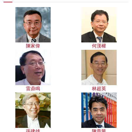
陳家偉
何漢權
雷鼎鳴
林超英
張建雄
陳章華