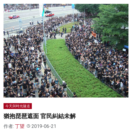
今天與時光隧道
猶抱琵琶遮面 官民糾結未解
作者:
丁望
2019-06-21