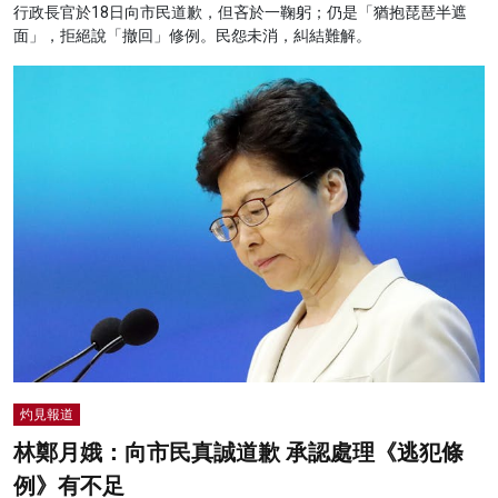
行政長官於18日向市民道歉，但吝於一鞠躬；仍是「猶抱琵琶半遮
面」，拒絕說「撤回」修例。民怨未消，糾結難解。
灼見報道
林鄭月娥：向市民真誠道歉 承認處理《逃犯條
例》有不足