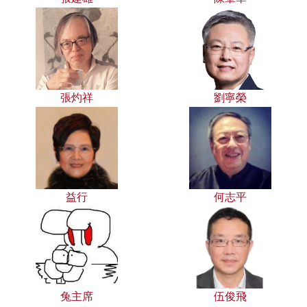
張灼祥
劉寧榮
益行
何志平
兔主席
伍俊飛