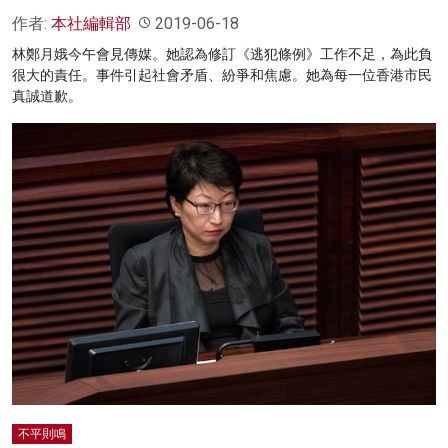
作者:
本社編輯部
2019-06-18
林鄭月娥今午會見傳媒。她認為修訂《逃犯條例》工作不足，為此負
很大的責任。事件引起社會矛盾、紛爭和焦慮。她為每一位香港市民
真誠道歉。
不平則鳴