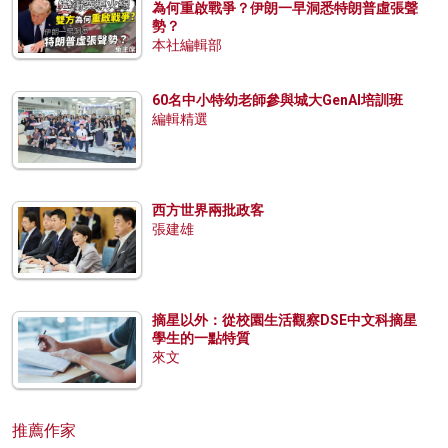
為何重啟戰爭？伊朗一早洞悉特朗普虛張聲
勢？
本社編輯部
60名中小特幼老師參與城大GenAI培訓班
編輯精選
西方世界兩批政客
張建雄
摘星以外：從校園生活觀察DSE中文科摘星
學生的一點特質
來文
推薦作家