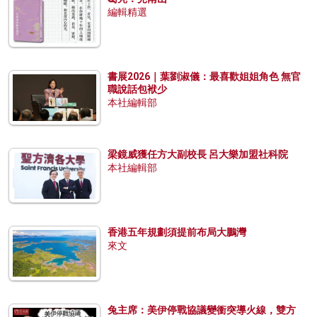
編輯精選
書展2026｜葉劉淑儀：最喜歡姐姐角色 無官
職說話包袱少
本社編輯部
梁鏡威獲任方大副校長 呂大樂加盟社科院
本社編輯部
香港五年規劃須提前布局大鵬灣
來文
兔主席：美伊停戰協議變衝突導火線，雙方