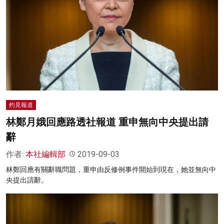
名家榜
灼見活動
關於我們
灼見報道
林鄭月娥回應路透社報道 重申無向中央提出請
辭
作者:
本社編輯部
2019-09-03
林鄭回應有關辭職問題，重申由反修例事件開始到現在，她並無向中
央提出請辭。