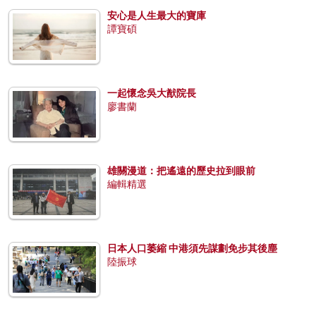
安心是人生最大的寶庫
譚寶碩
一起懷念吳大猷院長
廖書蘭
雄關漫道：把遙遠的歷史拉到眼前
編輯精選
日本人口萎縮 中港須先謀劃免步其後塵
陸振球