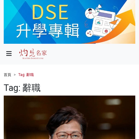
政局
教育
文化
財經
首頁
Tag: 辭職
生活
Tag: 辭職
健康
商業
科技
影片