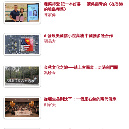
種菜得愛 記一本好書──讀吳燕青的《在香港
的離島種菜》
陳家偉
AI發展美國搞小院高牆 中國推多邊合作
關品方
金秋文化之旅──踏上古蜀道，走過劍門關
馮珍今
從顧生岳到沈平：一個座右銘的兩代傳承
劉家美