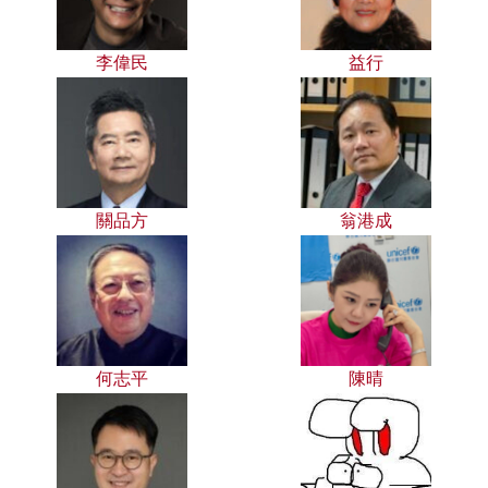
李偉民
益行
關品方
翁港成
何志平
陳晴