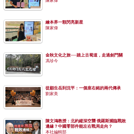
陳家偉
繪本界一顆閃亮新星
陳家偉
金秋文化之旅──踏上古蜀道，走過劍門關
馮珍今
從顧生岳到沈平：一個座右銘的兩代傳承
劉家美
陳文鴻教授：北約縱深空襲 俄羅斯瀕臨戰敗
邊緣？中國零部件能左右戰局走向？
本社編輯部