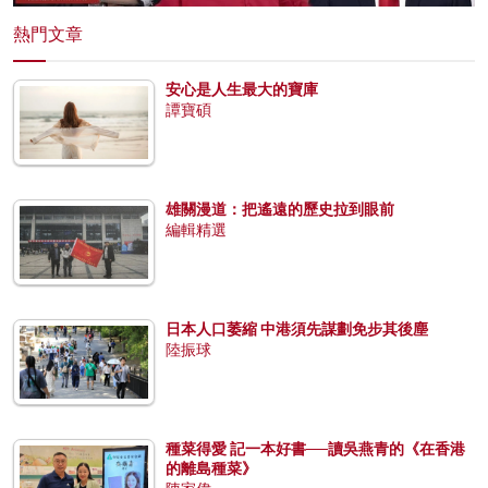
熱門文章
安心是人生最大的寶庫
譚寶碩
雄關漫道：把遙遠的歷史拉到眼前
編輯精選
日本人口萎縮 中港須先謀劃免步其後塵
陸振球
種菜得愛 記一本好書──讀吳燕青的《在香港
的離島種菜》