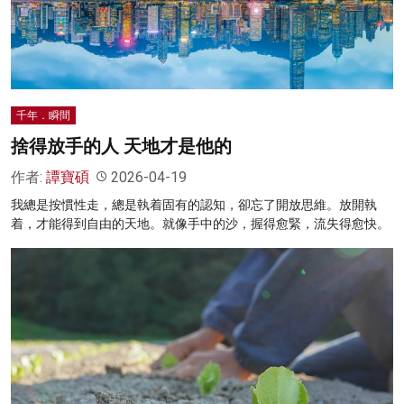
名家榜
灼見活動
關於我們
千年．瞬間
捨得放手的人 天地才是他的
作者:
譚寶碩
2026-04-19
我總是按慣性走，總是執着固有的認知，卻忘了開放思維。放開執
着，才能得到自由的天地。就像手中的沙，握得愈緊，流失得愈快。