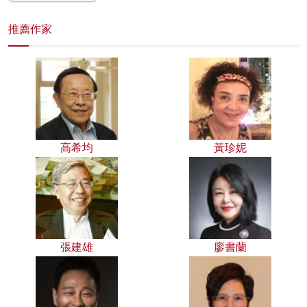
推薦作家
高希均
黃珍妮
張建雄
廖書蘭