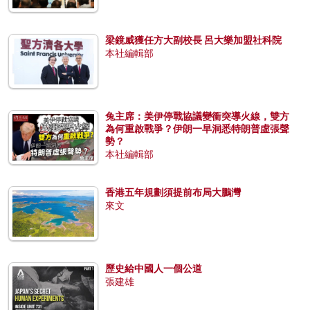
梁鏡威獲任方大副校長 呂大樂加盟社科院
本社編輯部
兔主席：美伊停戰協議變衝突導火線，雙方
為何重啟戰爭？伊朗一早洞悉特朗普虛張聲
勢？
本社編輯部
香港五年規劃須提前布局大鵬灣
來文
歷史給中國人一個公道
張建雄