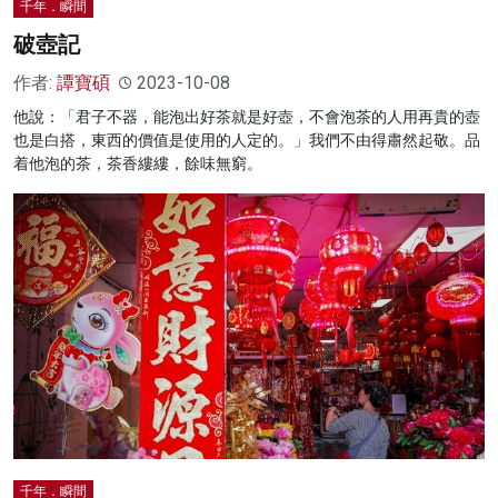
千年．瞬間
破壺記
作者:
譚寶碩
2023-10-08
他說：「君子不器，能泡出好茶就是好壺，不會泡茶的人用再貴的壺
也是白搭，東西的價值是使用的人定的。」我們不由得肅然起敬。品
着他泡的茶，茶香縷縷，餘味無窮。
千年．瞬間