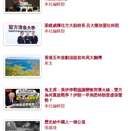
本社編輯部
梁鏡威獲任方大副校長 呂大樂加盟社科院
本社編輯部
香港五年規劃須提前布局大鵬灣
來文
兔主席：美伊停戰協議變衝突導火線，雙方
為何重啟戰爭？伊朗一早洞悉特朗普虛張聲
勢？
本社編輯部
歷史給中國人一個公道
張建雄