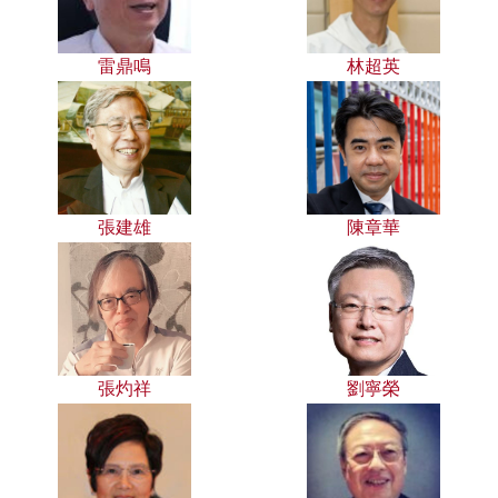
雷鼎鳴
林超英
張建雄
陳章華
張灼祥
劉寧榮