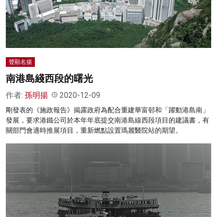
名家榜
灼見活動
關於我們
聲顯名揚
南港島綫西段的曙光
作者:
孫明揚
2020-12-09
剛發表的《施政報告》揭露政府為配合重建華富邨和「躍動港島南」
發展，要求港鐵公司於本年年底提交南港島線西段項目的建議書，有
關部門會適時推展項目，重新燃點設置瑪麗醫院站的期望。