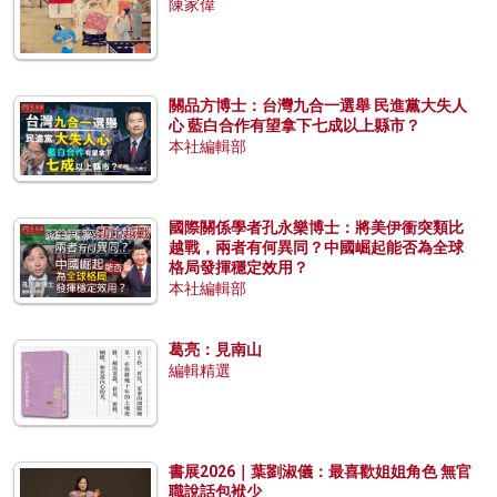
陳家偉
關品方博士：台灣九合一選舉 民進黨大失人
心 藍白合作有望拿下七成以上縣市？
本社編輯部
國際關係學者孔永樂博士：將美伊衝突類比
越戰，兩者有何異同？中國崛起能否為全球
格局發揮穩定效用？
本社編輯部
葛亮：見南山
編輯精選
書展2026｜葉劉淑儀：最喜歡姐姐角色 無官
職說話包袱少