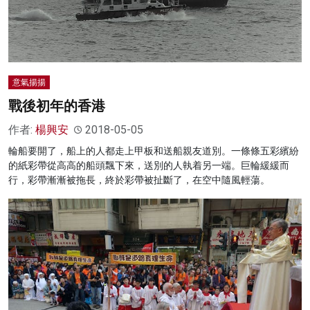
意氣揚揚
戰後初年的香港
作者:
楊興安
2018-05-05
輪船要開了，船上的人都走上甲板和送船親友道別。一條條五彩繽紛
的紙彩帶從高高的船頭飄下來，送別的人執着另一端。巨輪緩緩而
行，彩帶漸漸被拖長，終於彩帶被扯斷了，在空中隨風輕蕩。