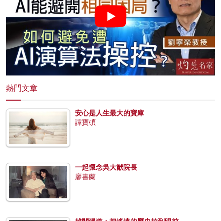
熱門文章
安心是人生最大的寶庫
譚寶碩
一起懷念吳大猷院長
廖書蘭