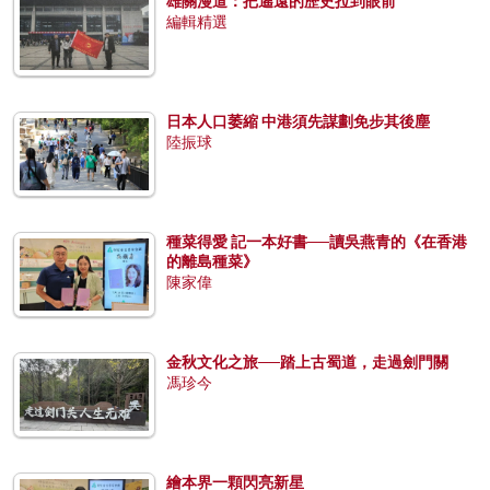
雄關漫道：把遙遠的歷史拉到眼前
編輯精選
日本人口萎縮 中港須先謀劃免步其後塵
陸振球
種菜得愛 記一本好書──讀吳燕青的《在香港
的離島種菜》
陳家偉
金秋文化之旅──踏上古蜀道，走過劍門關
馮珍今
繪本界一顆閃亮新星