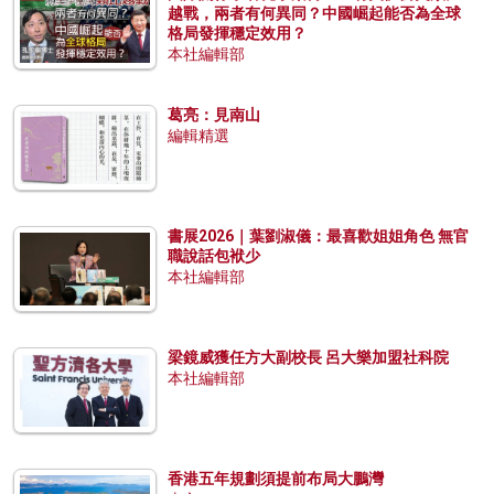
越戰，兩者有何異同？中國崛起能否為全球
格局發揮穩定效用？
本社編輯部
葛亮：見南山
編輯精選
書展2026｜葉劉淑儀：最喜歡姐姐角色 無官
職說話包袱少
本社編輯部
梁鏡威獲任方大副校長 呂大樂加盟社科院
本社編輯部
香港五年規劃須提前布局大鵬灣