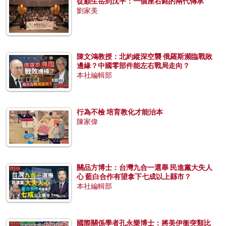
從顧生岳到沈平：一個座右銘的兩代傳承
劉家美
陳文鴻教授：北約縱深空襲 俄羅斯瀕臨戰敗
邊緣？中國零部件能左右戰局走向？
本社編輯部
行為不檢 培育教化才能治本
陳家偉
關品方博士：台灣九合一選舉 民進黨大失人
心 藍白合作有望拿下七成以上縣市？
本社編輯部
國際關係學者孔永樂博士：將美伊衝突類比