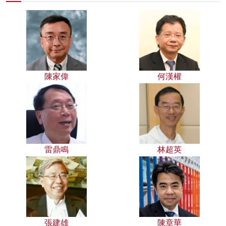
陳家偉
何漢權
雷鼎鳴
林超英
張建雄
陳章華