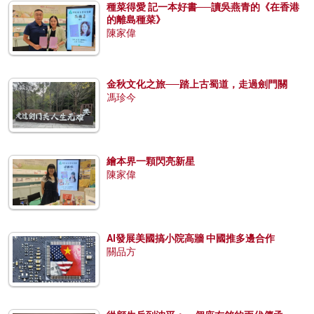
種菜得愛 記一本好書──讀吳燕青的《在香港
的離島種菜》
陳家偉
金秋文化之旅──踏上古蜀道，走過劍門關
馮珍今
繪本界一顆閃亮新星
陳家偉
AI發展美國搞小院高牆 中國推多邊合作
關品方