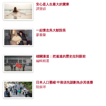
安心是人生最大的寶庫
譚寶碩
一起懷念吳大猷院長
廖書蘭
雄關漫道：把遙遠的歷史拉到眼前
編輯精選
日本人口萎縮 中港須先謀劃免步其後塵
陸振球