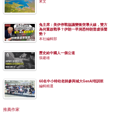
來文
兔主席：美伊停戰協議變衝突導火線，雙方
為何重啟戰爭？伊朗一早洞悉特朗普虛張聲
勢？
本社編輯部
歷史給中國人一個公道
張建雄
60名中小特幼老師參與城大GenAI培訓班
編輯精選
推薦作家