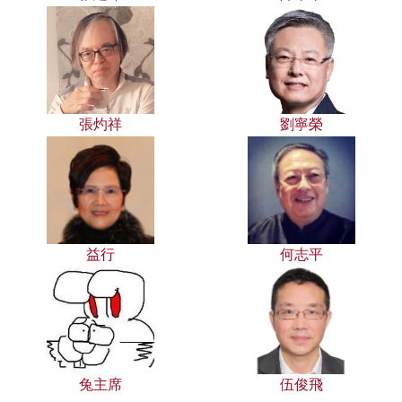
張灼祥
劉寧榮
益行
何志平
兔主席
伍俊飛