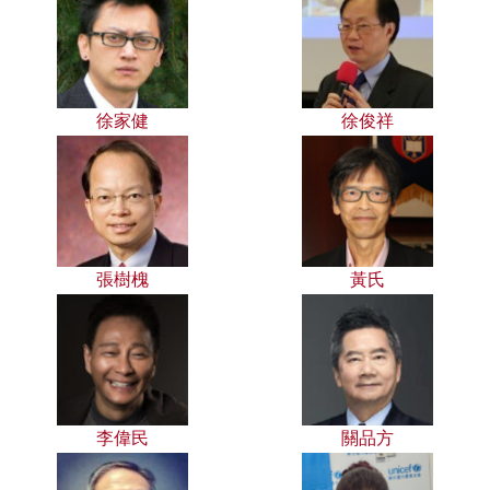
徐家健
徐俊祥
張樹槐
黃氏
李偉民
關品方