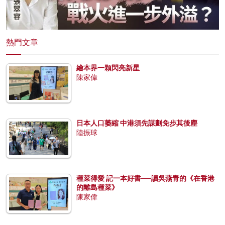
熱門文章
繪本界一顆閃亮新星
陳家偉
日本人口萎縮 中港須先謀劃免步其後塵
陸振球
種菜得愛 記一本好書──讀吳燕青的《在香港
的離島種菜》
陳家偉