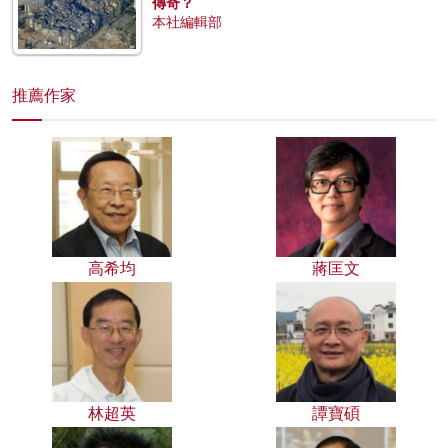
傳奇？
本社編輯部
推薦作家
高希均
蔣匡文
林超英
譚寶碩