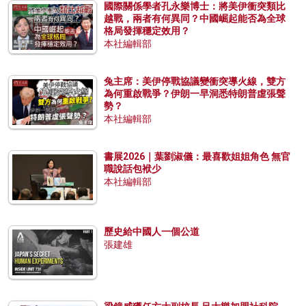
國際關係學者孔永樂博士：將美伊衝突類比
越戰，兩者有何異同？中國崛起能否為全球
格局發揮穩定效用？
本社編輯部
兔主席：美伊停戰協議變衝突導火線，雙方
為何重啟戰爭？伊朗一早洞悉特朗普虛張聲
勢？
本社編輯部
書展2026｜葉劉淑儀：最喜歡姐姐角色 無官
職說話包袱少
本社編輯部
歷史給中國人一個公道
張建雄