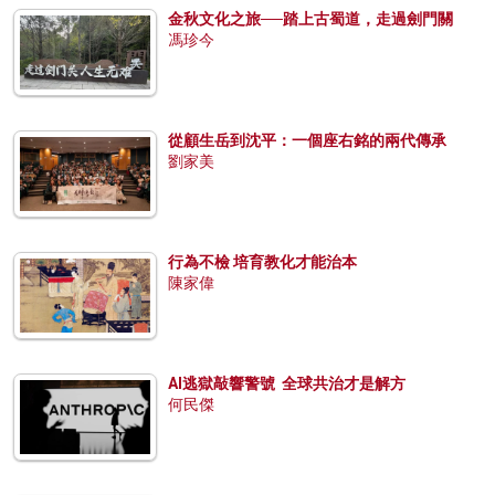
金秋文化之旅──踏上古蜀道，走過劍門關
馮珍今
從顧生岳到沈平：一個座右銘的兩代傳承
劉家美
行為不檢 培育教化才能治本
陳家偉
AI逃獄敲響警號 全球共治才是解方
何民傑