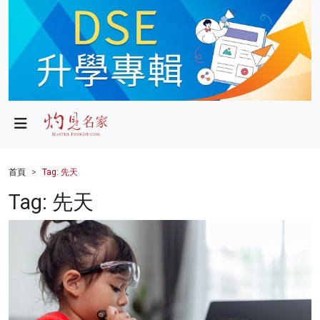
政局
教育
文化
財經
首頁
Tag: 先天
生活
Tag: 先天
健康
商業
科技
影片