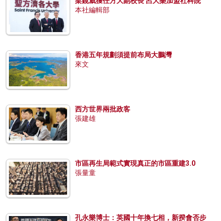
梁鏡威獲任方大副校長 呂大樂加盟社科院
本社編輯部
香港五年規劃須提前布局大鵬灣
來文
西方世界兩批政客
張建雄
市區再生局範式實現真正的市區重建3.0
張量童
孔永樂博士：英國十年換七相，新揆會否步