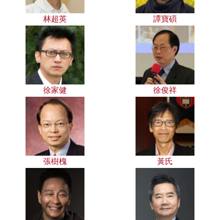
林超英
譚寶碩
徐家健
徐俊祥
張樹槐
黃氏