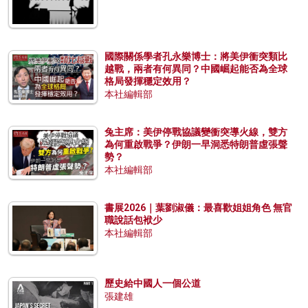
國際關係學者孔永樂博士：將美伊衝突類比
越戰，兩者有何異同？中國崛起能否為全球
格局發揮穩定效用？
本社編輯部
兔主席：美伊停戰協議變衝突導火線，雙方
為何重啟戰爭？伊朗一早洞悉特朗普虛張聲
勢？
本社編輯部
書展2026｜葉劉淑儀：最喜歡姐姐角色 無官
職說話包袱少
本社編輯部
歷史給中國人一個公道
張建雄