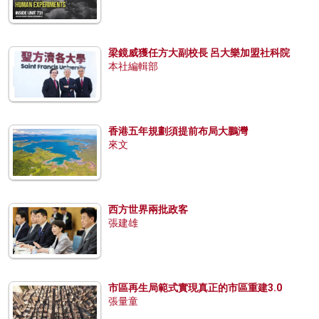
梁鏡威獲任方大副校長 呂大樂加盟社科院
本社編輯部
香港五年規劃須提前布局大鵬灣
來文
西方世界兩批政客
張建雄
市區再生局範式實現真正的市區重建3.0
張量童