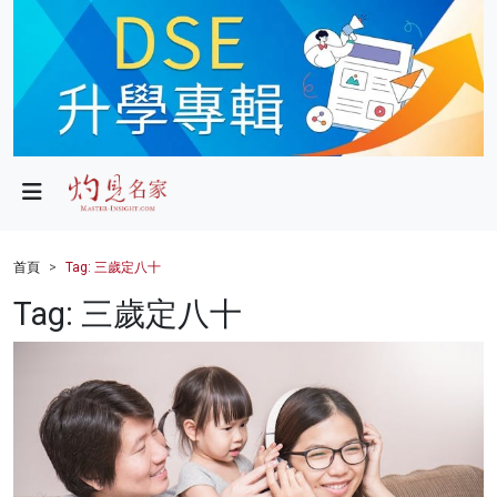
政局
教育
文化
財經
首頁
Tag: 三歲定八十
生活
Tag: 三歲定八十
健康
商業
科技
影片