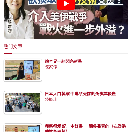
熱門文章
繪本界一顆閃亮新星
陳家偉
日本人口萎縮 中港須先謀劃免步其後塵
陸振球
種菜得愛 記一本好書──讀吳燕青的《在香港
的離島種菜》