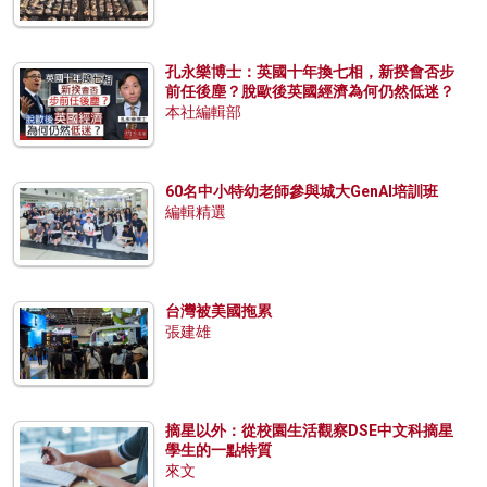
孔永樂博士：英國十年換七相，新揆會否步
前任後塵？脫歐後英國經濟為何仍然低迷？
本社編輯部
60名中小特幼老師參與城大GenAI培訓班
編輯精選
台灣被美國拖累
張建雄
摘星以外：從校園生活觀察DSE中文科摘星
學生的一點特質
來文