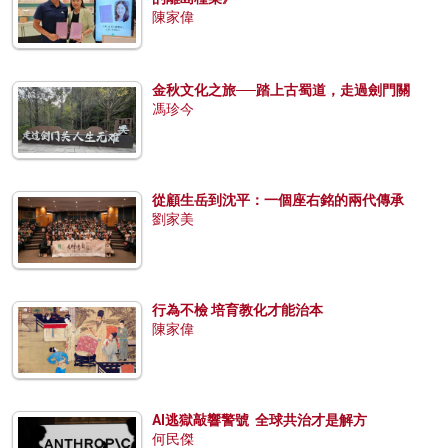
陳家偉
金秋文化之旅──踏上古蜀道，走過劍門關
馮珍今
從顧生岳到沈平：一個座右銘的兩代傳承
劉家美
行為不檢 培育教化才能治本
陳家偉
AI逃獄敲響警號 全球共治才是解方
何民傑