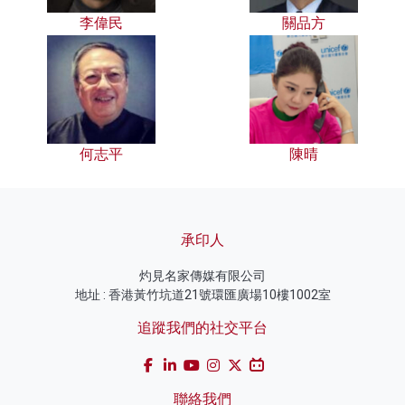
李偉民
關品方
何志平
陳晴
承印人
灼見名家傳媒有限公司
地址 : 香港黃竹坑道21號環匯廣場10樓1002室
追蹤我們的社交平台
聯絡我們