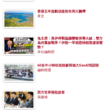
香港五年規劃須提前布局大鵬灣
來文
兔主席：美伊停戰協議變衝突導火線，雙方
為何重啟戰爭？伊朗一早洞悉特朗普虛張聲
勢？
本社編輯部
60名中小特幼老師參與城大GenAI培訓班
編輯精選
西方世界兩批政客
張建雄