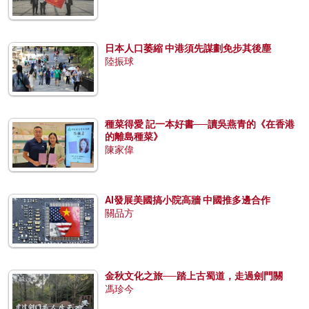
日本人口萎縮 中港須先謀劃免步其後塵
陸振球
種菜得愛 記一本好書──讀吳燕青的《在香港
的離島種菜》
陳家偉
AI發展美國搞小院高牆 中國推多邊合作
關品方
金秋文化之旅──踏上古蜀道，走過劍門關
馮珍今