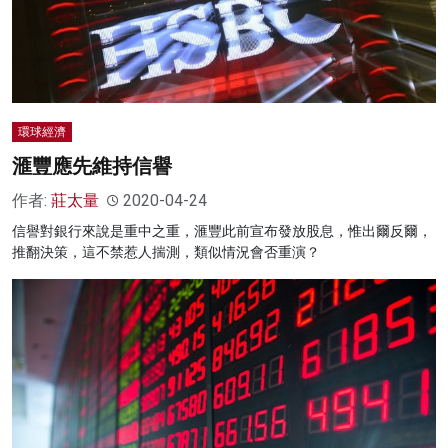
環球經濟
滙豐應先維持信譽
作者:
莊太量
2020-04-24
信譽對銀行來說是重中之重，滙豐此前宣布發放股息，惟出爾反爾，
推翻決策，這不禁惹人揣測，類似情況會否重演？