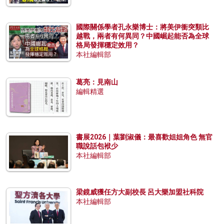
國際關係學者孔永樂博士：將美伊衝突類比
越戰，兩者有何異同？中國崛起能否為全球
格局發揮穩定效用？
本社編輯部
葛亮：見南山
編輯精選
書展2026｜葉劉淑儀：最喜歡姐姐角色 無官
職說話包袱少
本社編輯部
梁鏡威獲任方大副校長 呂大樂加盟社科院
本社編輯部