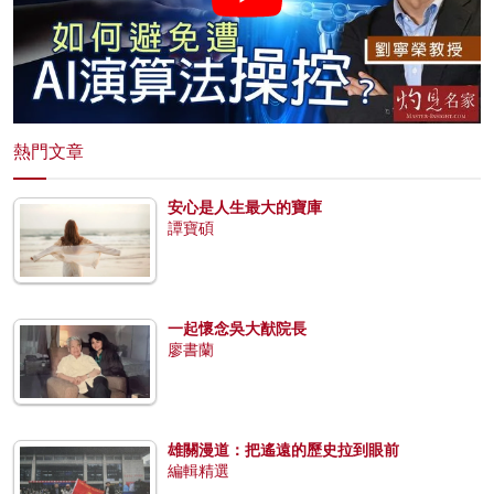
熱門文章
安心是人生最大的寶庫
譚寶碩
一起懷念吳大猷院長
廖書蘭
雄關漫道：把遙遠的歷史拉到眼前
編輯精選