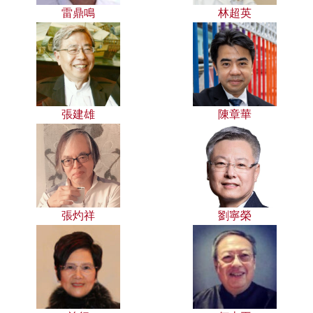
雷鼎鳴
林超英
張建雄
陳章華
張灼祥
劉寧榮