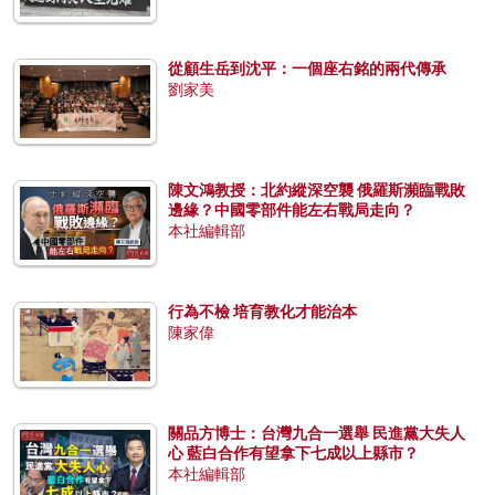
從顧生岳到沈平：一個座右銘的兩代傳承
劉家美
陳文鴻教授：北約縱深空襲 俄羅斯瀕臨戰敗
邊緣？中國零部件能左右戰局走向？
本社編輯部
行為不檢 培育教化才能治本
陳家偉
關品方博士：台灣九合一選舉 民進黨大失人
心 藍白合作有望拿下七成以上縣市？
本社編輯部