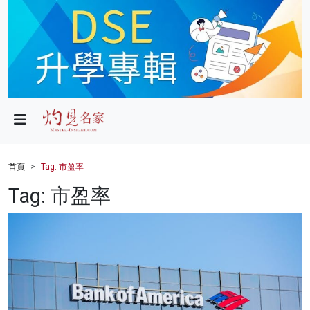
政局
教育
文化
財經
首頁
Tag: 市盈率
生活
Tag: 市盈率
健康
商業
科技
影片