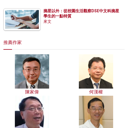
摘星以外：從校園生活觀察DSE中文科摘星
學生的一點特質
來文
推薦作家
陳家偉
何漢權