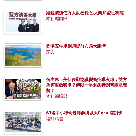
梁鏡威獲任方大副校長 呂大樂加盟社科院
本社編輯部
香港五年規劃須提前布局大鵬灣
來文
兔主席：美伊停戰協議變衝突導火線，雙方
為何重啟戰爭？伊朗一早洞悉特朗普虛張聲
勢？
本社編輯部
60名中小特幼老師參與城大GenAI培訓班
編輯精選