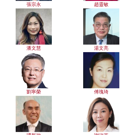
張宗永
趙靈敏
潘文慧
湯文亮
劉寧榮
傅瑰琦