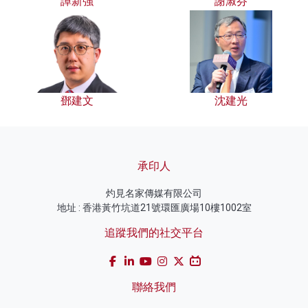
譚新強
謝淑芬
鄧建文
沈建光
承印人
灼見名家傳媒有限公司
地址 : 香港黃竹坑道21號環匯廣場10樓1002室
追蹤我們的社交平台
聯絡我們