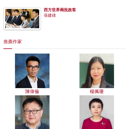
西方世界兩批政客
張建雄
推薦作家
陳偉倫
楊佩珊