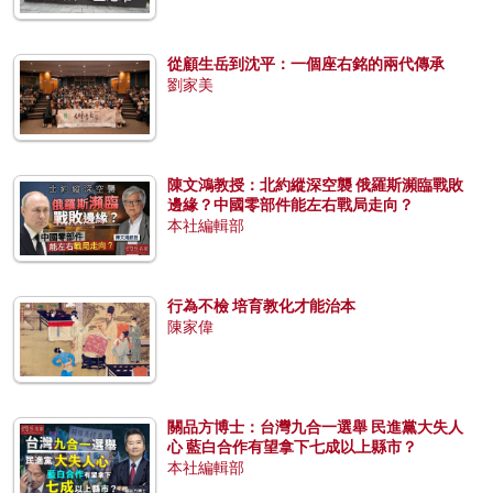
從顧生岳到沈平：一個座右銘的兩代傳承
劉家美
陳文鴻教授：北約縱深空襲 俄羅斯瀕臨戰敗
邊緣？中國零部件能左右戰局走向？
本社編輯部
行為不檢 培育教化才能治本
陳家偉
關品方博士：台灣九合一選舉 民進黨大失人
心 藍白合作有望拿下七成以上縣市？
本社編輯部