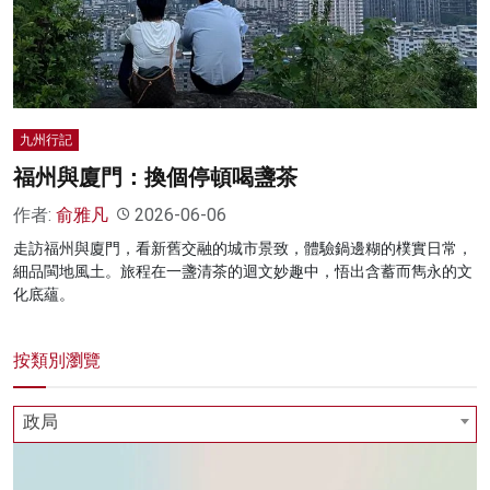
名家榜
灼見活動
關於我們
九州行記
福州與廈門：換個停頓喝盞茶
作者:
俞雅凡
2026-06-06
走訪福州與廈門，看新舊交融的城市景致，體驗鍋邊糊的樸實日常，
細品閩地風土。旅程在一盞清茶的迴文妙趣中，悟出含蓄而雋永的文
化底蘊。
按類別瀏覽
政局