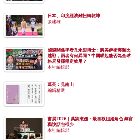
日本、印度經濟難扭轉乾坤
張建雄
國際關係學者孔永樂博士：將美伊衝突類比
越戰，兩者有何異同？中國崛起能否為全球
格局發揮穩定效用？
本社編輯部
葛亮：見南山
編輯精選
書展2026｜葉劉淑儀：最喜歡姐姐角色 無官
職說話包袱少
本社編輯部