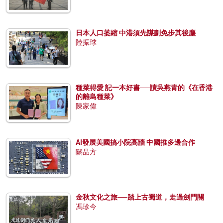
日本人口萎縮 中港須先謀劃免步其後塵
陸振球
種菜得愛 記一本好書──讀吳燕青的《在香港
的離島種菜》
陳家偉
AI發展美國搞小院高牆 中國推多邊合作
關品方
金秋文化之旅──踏上古蜀道，走過劍門關
馮珍今