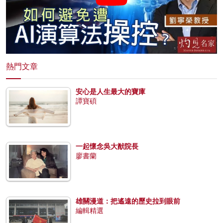
熱門文章
安心是人生最大的寶庫
譚寶碩
一起懷念吳大猷院長
廖書蘭
雄關漫道：把遙遠的歷史拉到眼前
編輯精選