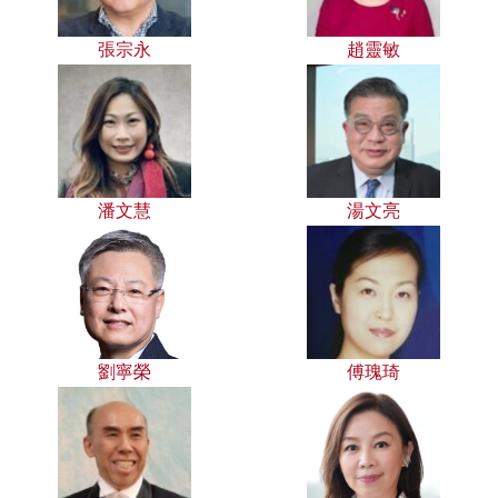
張宗永
趙靈敏
潘文慧
湯文亮
劉寧榮
傅瑰琦