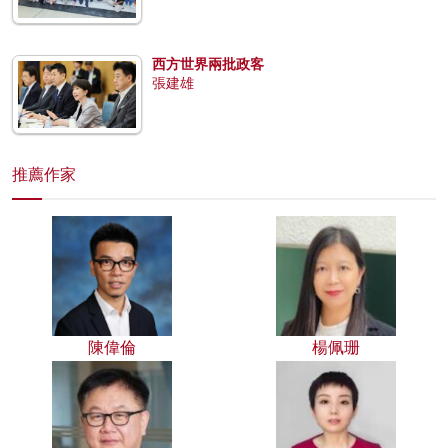
西方世界兩批政客
張建雄
推薦作家
陳偉倫
楊佩珊