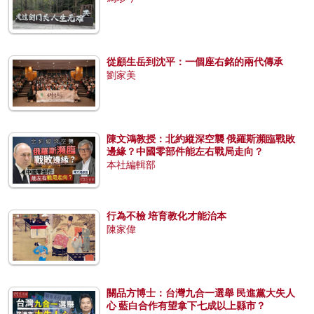
從顧生岳到沈平：一個座右銘的兩代傳承
劉家美
陳文鴻教授：北約縱深空襲 俄羅斯瀕臨戰敗
邊緣？中國零部件能左右戰局走向？
本社編輯部
行為不檢 培育教化才能治本
陳家偉
關品方博士：台灣九合一選舉 民進黨大失人
心 藍白合作有望拿下七成以上縣市？