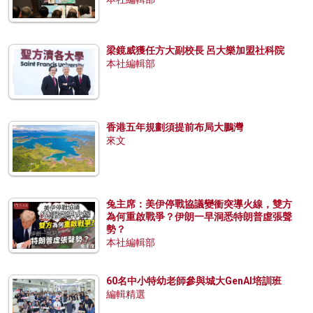
梁鏡威獲任方大副校長 呂大樂加盟社科院
本社編輯部
香港五年規劃須提前布局大鵬灣
來文
兔主席：美伊停戰協議變衝突導火線，雙方
為何重啟戰爭？伊朗一早洞悉特朗普虛張聲
勢？
本社編輯部
60名中小特幼老師參與城大GenAI培訓班
編輯精選