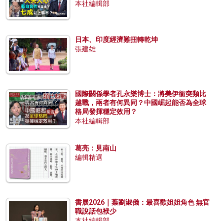
本社編輯部
日本、印度經濟難扭轉乾坤
張建雄
國際關係學者孔永樂博士：將美伊衝突類比
越戰，兩者有何異同？中國崛起能否為全球
格局發揮穩定效用？
本社編輯部
葛亮：見南山
編輯精選
書展2026｜葉劉淑儀：最喜歡姐姐角色 無官
職說話包袱少
本社編輯部