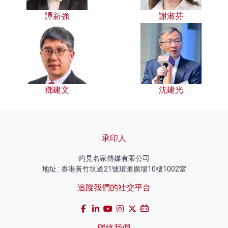
譚新強
謝淑芬
鄧建文
沈建光
承印人
灼見名家傳媒有限公司
地址 : 香港黃竹坑道21號環匯廣場10樓1002室
追蹤我們的社交平台
聯絡我們