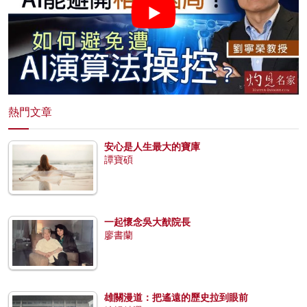
熱門文章
安心是人生最大的寶庫
譚寶碩
一起懷念吳大猷院長
廖書蘭
雄關漫道：把遙遠的歷史拉到眼前