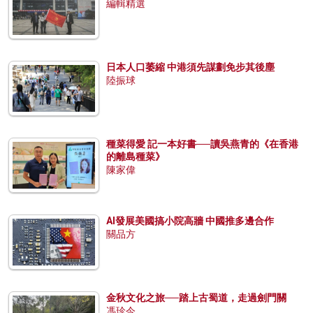
編輯精選
日本人口萎縮 中港須先謀劃免步其後塵
陸振球
種菜得愛 記一本好書──讀吳燕青的《在香港
的離島種菜》
陳家偉
AI發展美國搞小院高牆 中國推多邊合作
關品方
金秋文化之旅──踏上古蜀道，走過劍門關
馮珍今