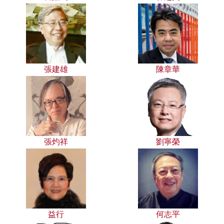
張建雄
陳章華
張灼祥
劉寧榮
益行
何志平