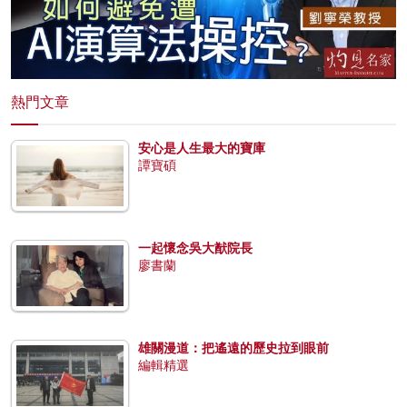
熱門文章
安心是人生最大的寶庫
譚寶碩
一起懷念吳大猷院長
廖書蘭
雄關漫道：把遙遠的歷史拉到眼前
編輯精選