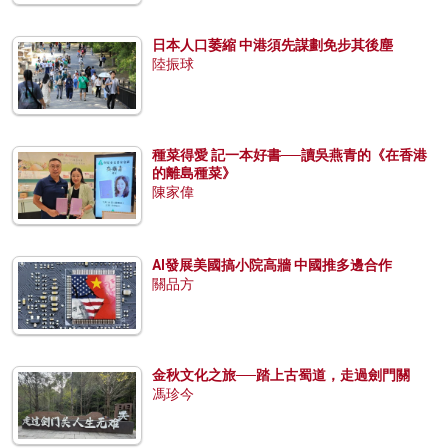
日本人口萎縮 中港須先謀劃免步其後塵
陸振球
種菜得愛 記一本好書──讀吳燕青的《在香港
的離島種菜》
陳家偉
AI發展美國搞小院高牆 中國推多邊合作
關品方
金秋文化之旅──踏上古蜀道，走過劍門關
馮珍今