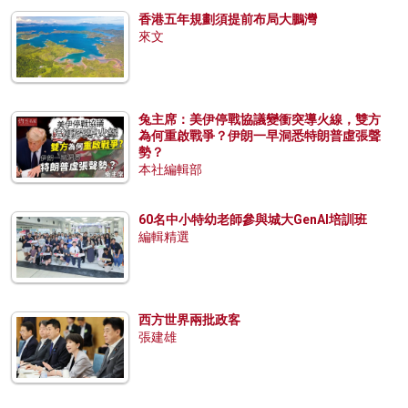
香港五年規劃須提前布局大鵬灣
來文
兔主席：美伊停戰協議變衝突導火線，雙方
為何重啟戰爭？伊朗一早洞悉特朗普虛張聲
勢？
本社編輯部
60名中小特幼老師參與城大GenAI培訓班
編輯精選
西方世界兩批政客
張建雄