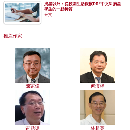
摘星以外：從校園生活觀察DSE中文科摘星
學生的一點特質
來文
推薦作家
陳家偉
何漢權
雷鼎鳴
林超英