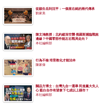
從顧生岳到沈平：一個座右銘的兩代傳承
劉家美
陳文鴻教授：北約縱深空襲 俄羅斯瀕臨戰敗
邊緣？中國零部件能左右戰局走向？
本社編輯部
行為不檢 培育教化才能治本
陳家偉
關品方博士：台灣九合一選舉 民進黨大失人
心 藍白合作有望拿下七成以上縣市？
本社編輯部