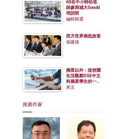
60名中小特幼老
師參與城大GenAI
培訓班
編輯精選
西方世界兩批政客
張建雄
摘星以外：從校園
生活觀察DSE中文
科摘星學生的一點
特質
來文
推薦作家