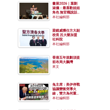
書展2026｜葉劉
淑儀：最喜歡姐姐
角色 無官職說話
包袱少
本社編輯部
梁鏡威獲任方大副
校長 呂大樂加盟
社科院
本社編輯部
香港五年規劃須提
前布局大鵬灣
來文
兔主席：美伊停戰
協議變衝突導火
線，雙方為何重啟
戰爭？伊朗一早洞
本社編輯部
悉特朗普虛張聲
勢？