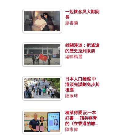
一起懷念吳大猷院
長
廖書蘭
雄關漫道：把遙遠
的歷史拉到眼前
編輯精選
日本人口萎縮 中
港須先謀劃免步其
後塵
陸振球
種菜得愛 記一本
好書──讀吳燕青
的《在香港的離島
種菜》
陳家偉