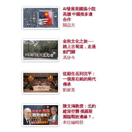
AI發展美國搞小院
高牆 中國推多邊
合作
關品方
金秋文化之旅──
踏上古蜀道，走過
劍門關
馮珍今
從顧生岳到沈平：
一個座右銘的兩代
傳承
劉家美
陳文鴻教授：北約
縱深空襲 俄羅斯
瀕臨戰敗邊緣？中
國零部件能左右戰
本社編輯部
局走向？