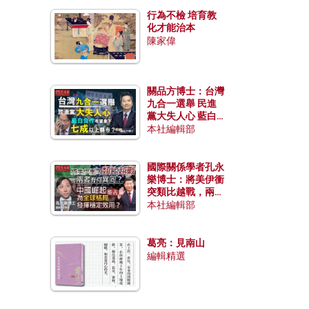
行為不檢 培育教
化才能治本
陳家偉
關品方博士：台灣
九合一選舉 民進
黨大失人心 藍白
合作有望拿下七成
本社編輯部
以上縣市？
國際關係學者孔永
樂博士：將美伊衝
突類比越戰，兩者
有何異同？中國崛
本社編輯部
起能否為全球格局
發揮穩定效用？
葛亮：見南山
編輯精選