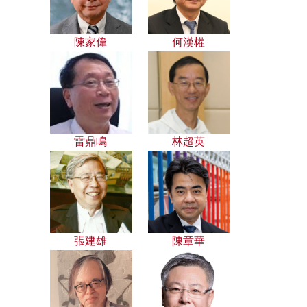
陳家偉
何漢權
雷鼎鳴
林超英
張建雄
陳章華