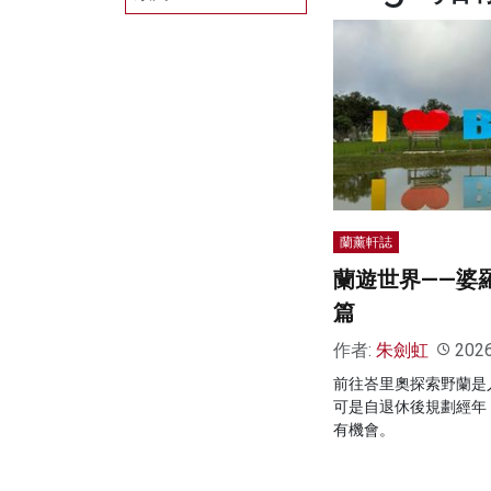
蘭薰軒誌
蘭遊世界——婆
篇
作者:
朱劍虹
202
前往峇里奧探索野蘭是
可是自退休後規劃經年
有機會。