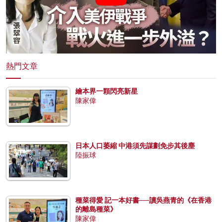
熱門文章
繪本界一顆閃亮新星
陳家偉
日本人口萎縮 中港須先謀劃免步其後塵
陸振球
種菜得愛 記一本好書──讀吳燕青的《在香港
的離島種菜》
陳家偉