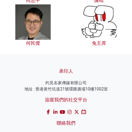
何志平
陳晴
何民傑
兔主席
承印人
灼見名家傳媒有限公司
地址 : 香港黃竹坑道21號環匯廣場10樓1002室
追蹤我們的社交平台
聯絡我們