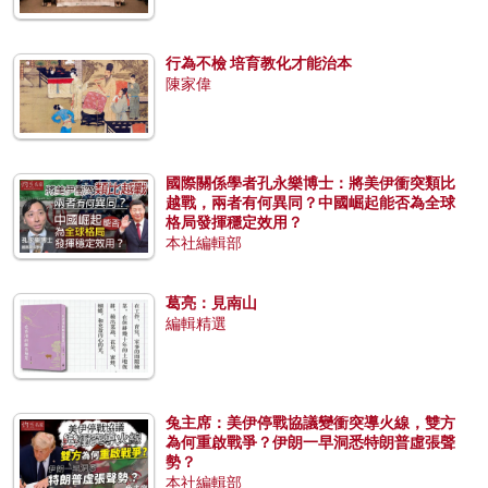
行為不檢 培育教化才能治本
陳家偉
國際關係學者孔永樂博士：將美伊衝突類比
越戰，兩者有何異同？中國崛起能否為全球
格局發揮穩定效用？
本社編輯部
葛亮：見南山
編輯精選
兔主席：美伊停戰協議變衝突導火線，雙方
為何重啟戰爭？伊朗一早洞悉特朗普虛張聲
勢？
本社編輯部