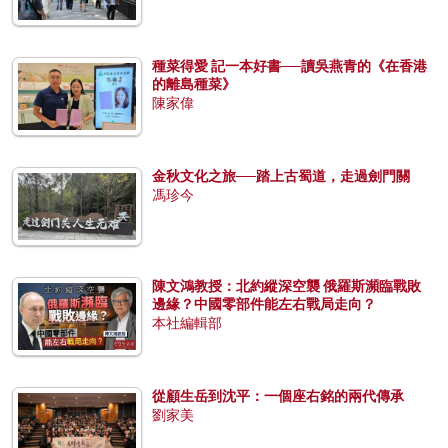
種菜得愛 記一本好書──讀吳燕青的《在香港
的離島種菜》
陳家偉
金秋文化之旅──踏上古蜀道，走過劍門關
馮珍今
陳文鴻教授：北約縱深空襲 俄羅斯瀕臨戰敗
邊緣？中國零部件能左右戰局走向？
本社編輯部
從顧生岳到沈平：一個座右銘的兩代傳承
劉家美