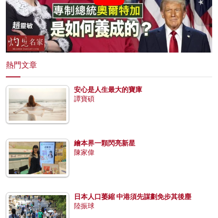
熱門文章
安心是人生最大的寶庫
譚寶碩
繪本界一顆閃亮新星
陳家偉
日本人口萎縮 中港須先謀劃免步其後塵
陸振球