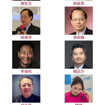
蔣匡文
林超英
徐俊祥
張樹槐
李偉民
關品方