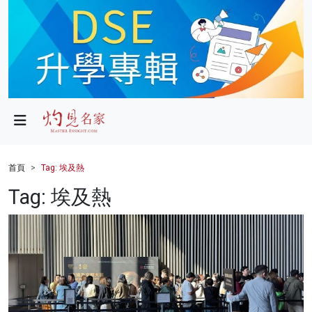
政局
教育
文化
財經
首頁
Tag: 埃及熱
生活
Tag: 埃及熱
健康
商業
科技
影片