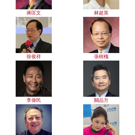
蔣匡文
林超英
徐俊祥
張樹槐
李偉民
關品方