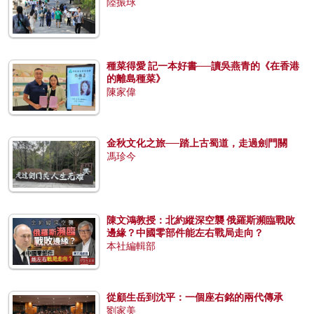
陸振球
種菜得愛 記一本好書──讀吳燕青的《在香港
的離島種菜》
陳家偉
金秋文化之旅──踏上古蜀道，走過劍門關
馮珍今
陳文鴻教授：北約縱深空襲 俄羅斯瀕臨戰敗
邊緣？中國零部件能左右戰局走向？
本社編輯部
從顧生岳到沈平：一個座右銘的兩代傳承
劉家美