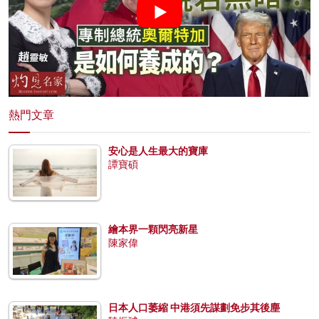
熱門文章
安心是人生最大的寶庫
譚寶碩
繪本界一顆閃亮新星
陳家偉
日本人口萎縮 中港須先謀劃免步其後塵