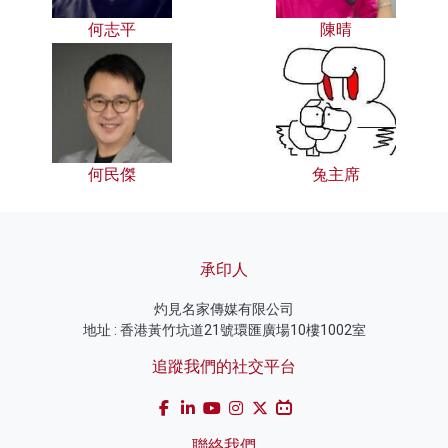
何志平
陳晴
何民傑
兔主席
承印人
灼見名家傳媒有限公司
地址 : 香港黃竹坑道21號環匯廣場10樓1002室
追蹤我們的社交平台
聯絡我們