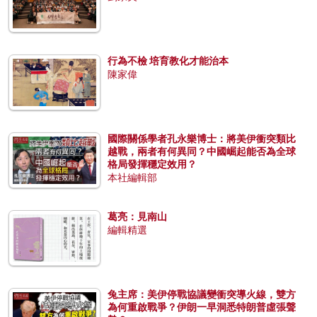
行為不檢 培育教化才能治本
陳家偉
國際關係學者孔永樂博士：將美伊衝突類比
越戰，兩者有何異同？中國崛起能否為全球
格局發揮穩定效用？
本社編輯部
葛亮：見南山
編輯精選
兔主席：美伊停戰協議變衝突導火線，雙方
為何重啟戰爭？伊朗一早洞悉特朗普虛張聲