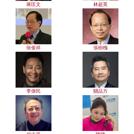
蔣匡文
林超英
徐俊祥
張樹槐
李偉民
關品方