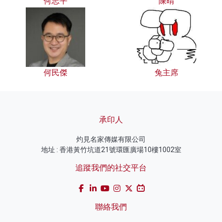
何志平
陳晴
何民傑
兔主席
承印人
灼見名家傳媒有限公司
地址 : 香港黃竹坑道21號環匯廣場10樓1002室
追蹤我們的社交平台
聯絡我們