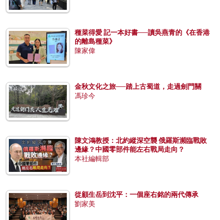
種菜得愛 記一本好書──讀吳燕青的《在香港
的離島種菜》
陳家偉
金秋文化之旅──踏上古蜀道，走過劍門關
馮珍今
陳文鴻教授：北約縱深空襲 俄羅斯瀕臨戰敗
邊緣？中國零部件能左右戰局走向？
本社編輯部
從顧生岳到沈平：一個座右銘的兩代傳承
劉家美