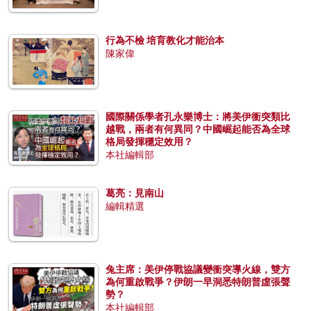
行為不檢 培育教化才能治本
陳家偉
國際關係學者孔永樂博士：將美伊衝突類比
越戰，兩者有何異同？中國崛起能否為全球
格局發揮穩定效用？
本社編輯部
葛亮：見南山
編輯精選
兔主席：美伊停戰協議變衝突導火線，雙方
為何重啟戰爭？伊朗一早洞悉特朗普虛張聲
勢？
本社編輯部