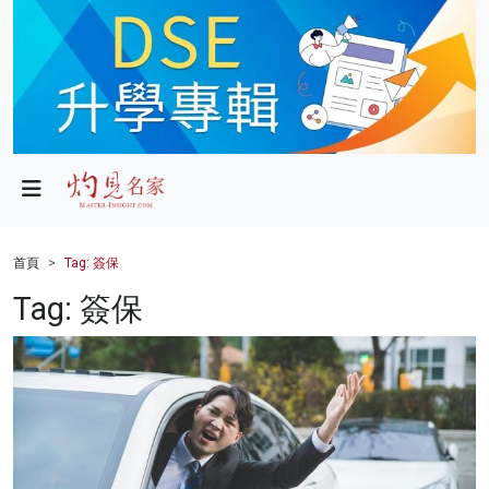
政局
教育
文化
財經
首頁
Tag: 簽保
生活
Tag: 簽保
健康
商業
科技
影片