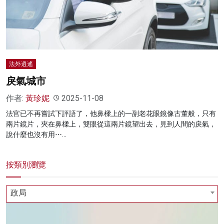
名家榜
灼見活動
關於我們
法外逍遙
戾氣城市
作者:
黃珍妮
2025-11-08
法官已不再嘗試下評語了，他鼻樑上的一副老花眼鏡像古董般，只有
兩片鏡片，夾在鼻樑上，雙眼從這兩片鏡望出去，見到人間的戾氣，
說什麼也沒有用⋯…
按類別瀏覽
政局