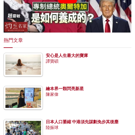
熱門文章
安心是人生最大的寶庫
譚寶碩
繪本界一顆閃亮新星
陳家偉
日本人口萎縮 中港須先謀劃免步其後塵
陸振球