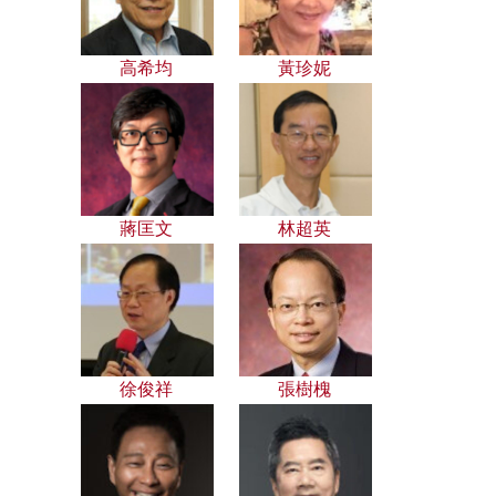
高希均
黃珍妮
蔣匡文
林超英
徐俊祥
張樹槐