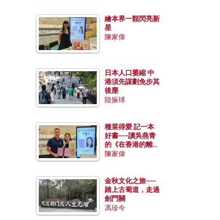
繪本界一顆閃亮新
星
陳家偉
日本人口萎縮 中
港須先謀劃免步其
後塵
陸振球
種菜得愛 記一本
好書──讀吳燕青
的《在香港的離島
種菜》
陳家偉
金秋文化之旅──
踏上古蜀道，走過
劍門關
馮珍今