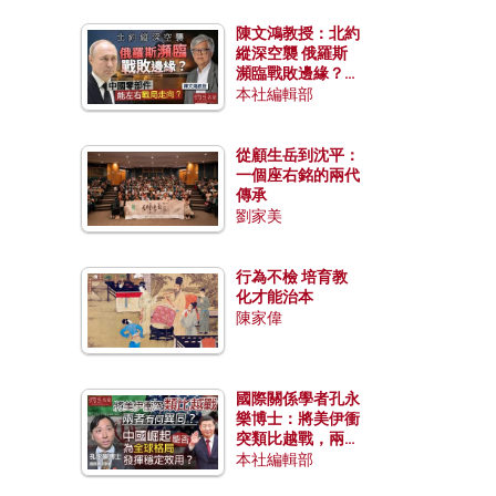
陳文鴻教授：北約
縱深空襲 俄羅斯
瀕臨戰敗邊緣？中
國零部件能左右戰
本社編輯部
局走向？
從顧生岳到沈平：
一個座右銘的兩代
傳承
劉家美
行為不檢 培育教
化才能治本
陳家偉
國際關係學者孔永
樂博士：將美伊衝
突類比越戰，兩者
有何異同？中國崛
本社編輯部
起能否為全球格局