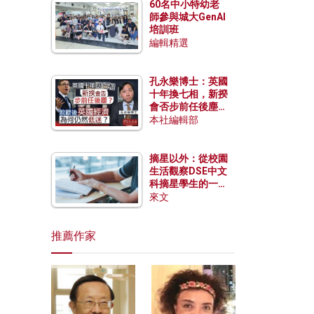
60名中小特幼老
師參與城大GenAI
培訓班
編輯精選
孔永樂博士：英國
十年換七相，新揆
會否步前任後塵？
脫歐後英國經濟為
本社編輯部
何仍然低迷？
摘星以外：從校園
生活觀察DSE中文
科摘星學生的一點
特質
來文
推薦作家