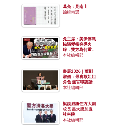
發揮穩定效用？
葛亮：見南山
編輯精選
兔主席：美伊停戰
協議變衝突導火
線，雙方為何重啟
戰爭？伊朗一早洞
本社編輯部
悉特朗普虛張聲
勢？
書展2026｜葉劉
淑儀：最喜歡姐姐
角色 無官職說話
包袱少
本社編輯部
梁鏡威獲任方大副
校長 呂大樂加盟
社科院
本社編輯部