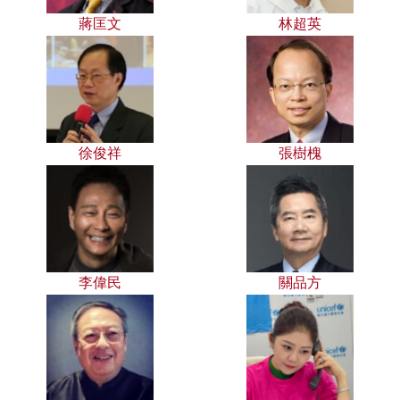
蔣匡文
林超英
徐俊祥
張樹槐
李偉民
關品方