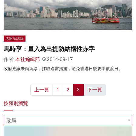
名家榜
灼見活動
關於我們
名家演講錄
馬時亨：量入為出提防結構性赤字
作者:
本社編輯部
2014-09-17
政府應該未雨綢繆，採取適當措施，避免香港日後要舉債渡日。
上一頁
1
2
3
下一頁
按類別瀏覽
政局