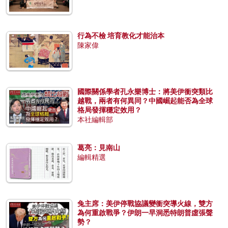
行為不檢 培育教化才能治本
陳家偉
國際關係學者孔永樂博士：將美伊衝突類比
越戰，兩者有何異同？中國崛起能否為全球
格局發揮穩定效用？
本社編輯部
葛亮：見南山
編輯精選
兔主席：美伊停戰協議變衝突導火線，雙方
為何重啟戰爭？伊朗一早洞悉特朗普虛張聲
勢？