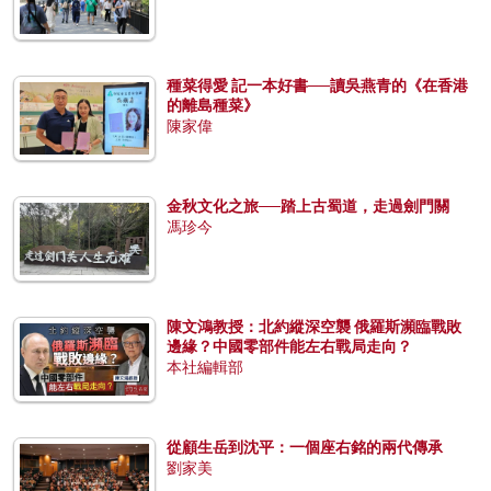
種菜得愛 記一本好書──讀吳燕青的《在香港
的離島種菜》
陳家偉
金秋文化之旅──踏上古蜀道，走過劍門關
馮珍今
陳文鴻教授：北約縱深空襲 俄羅斯瀕臨戰敗
邊緣？中國零部件能左右戰局走向？
本社編輯部
從顧生岳到沈平：一個座右銘的兩代傳承
劉家美