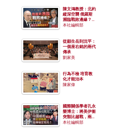
陳文鴻教授：北約
縱深空襲 俄羅斯
瀕臨戰敗邊緣？中
國零部件能左右戰
本社編輯部
局走向？
從顧生岳到沈平：
一個座右銘的兩代
傳承
劉家美
行為不檢 培育教
化才能治本
陳家偉
國際關係學者孔永
樂博士：將美伊衝
突類比越戰，兩者
有何異同？中國崛
本社編輯部
起能否為全球格局