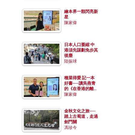
繪本界一顆閃亮新
星
陳家偉
日本人口萎縮 中
港須先謀劃免步其
後塵
陸振球
種菜得愛 記一本
好書──讀吳燕青
的《在香港的離島
種菜》
陳家偉
金秋文化之旅──
踏上古蜀道，走過
劍門關
馮珍今