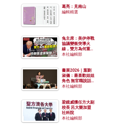
發揮穩定效用？
葛亮：見南山
編輯精選
兔主席：美伊停戰
協議變衝突導火
線，雙方為何重啟
戰爭？伊朗一早洞
本社編輯部
悉特朗普虛張聲
勢？
書展2026｜葉劉
淑儀：最喜歡姐姐
角色 無官職說話
包袱少
本社編輯部
梁鏡威獲任方大副
校長 呂大樂加盟
社科院
本社編輯部