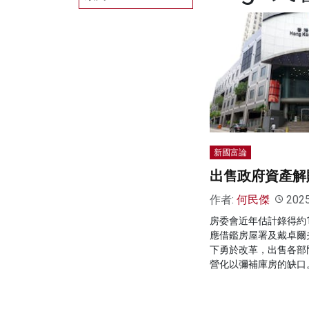
新國富論
出售政府資產解
作者:
何民傑
202
房委會近年估計錄得約
應借鑑房屋署及戴卓爾
下勇於改革，出售各部
營化以彌補庫房的缺口