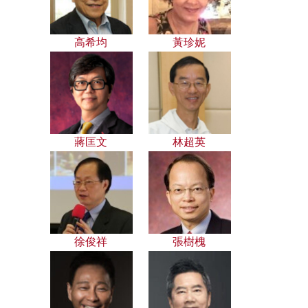
高希均
黃珍妮
蔣匡文
林超英
徐俊祥
張樹槐