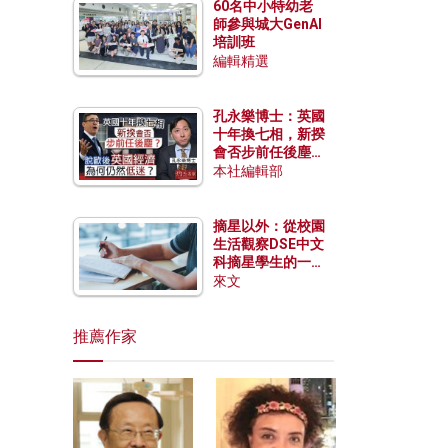
60名中小特幼老
師參與城大GenAI
培訓班
編輯精選
孔永樂博士：英國
十年換七相，新揆
會否步前任後塵？
脫歐後英國經濟為
本社編輯部
何仍然低迷？
摘星以外：從校園
生活觀察DSE中文
科摘星學生的一點
特質
來文
推薦作家