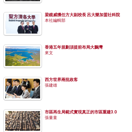
梁鏡威獲任方大副校長 呂大樂加盟社科院
本社編輯部
香港五年規劃須提前布局大鵬灣
來文
西方世界兩批政客
張建雄
市區再生局範式實現真正的市區重建3.0
張量童