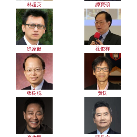
林超英
譚寶碩
徐家健
徐俊祥
張樹槐
黃氏