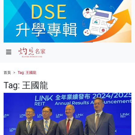
政局
教育
文化
財經
首頁
Tag: 王國龍
生活
Tag: 王國龍
健康
商業
科技
影片