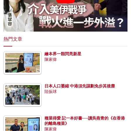
熱門文章
繪本界一顆閃亮新星
陳家偉
日本人口萎縮 中港須先謀劃免步其後塵
陸振球
種菜得愛 記一本好書──讀吳燕青的《在香港
的離島種菜》
陳家偉