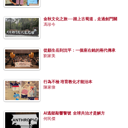
金秋文化之旅──踏上古蜀道，走過劍門關
馮珍今
從顧生岳到沈平：一個座右銘的兩代傳承
劉家美
行為不檢 培育教化才能治本
陳家偉
AI逃獄敲響警號 全球共治才是解方
何民傑