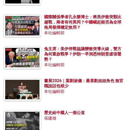
國際關係學者孔永樂博士：將美伊衝突類比
越戰，兩者有何異同？中國崛起能否為全球
格局發揮穩定效用？
本社編輯部
兔主席：美伊停戰協議變衝突導火線，雙方
為何重啟戰爭？伊朗一早洞悉特朗普虛張聲
勢？
本社編輯部
書展2026｜葉劉淑儀：最喜歡姐姐角色 無官
職說話包袱少
本社編輯部
歷史給中國人一個公道
張建雄