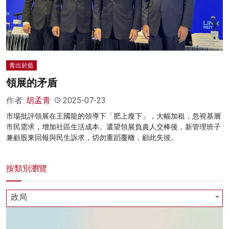
名家榜
灼見活動
關於我們
青出於藍
領展的矛盾
作者:
胡孟青
2025-07-23
市場批評領展在王國龍的領導下「肥上瘦下」，大幅加租，忽視基層
市民需求，增加社區生活成本。還望領展負責人交棒後，新管理班子
兼顧股東回報與民生訴求，切勿重蹈覆轍，顧此失彼。
按類別瀏覽
政局