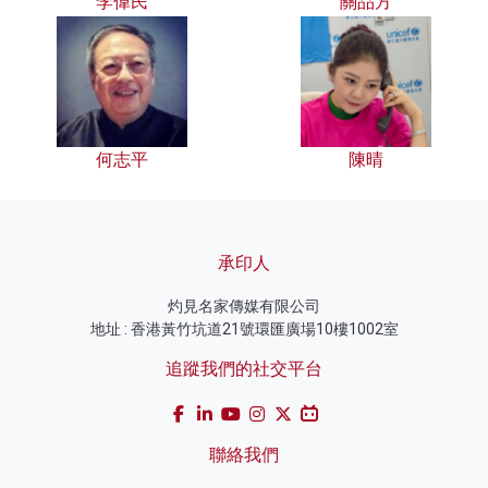
李偉民
關品方
何志平
陳晴
承印人
灼見名家傳媒有限公司
地址 : 香港黃竹坑道21號環匯廣場10樓1002室
追蹤我們的社交平台
聯絡我們