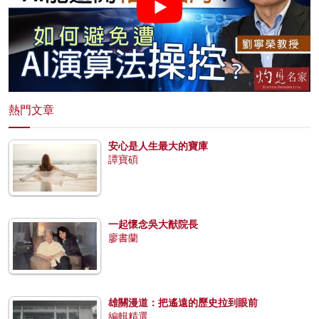
熱門文章
安心是人生最大的寶庫
譚寶碩
一起懷念吳大猷院長
廖書蘭
雄關漫道：把遙遠的歷史拉到眼前
編輯精選