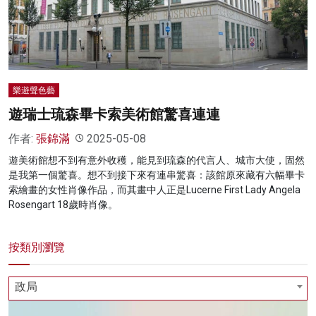
名家榜
灼見活動
關於我們
樂遊聲色藝
遊瑞士琉森畢卡索美術館驚喜連連
作者:
張錦滿
2025-05-08
遊美術館想不到有意外收穫，能見到琉森的代言人、城市大使，固然
是我第一個驚喜。想不到接下來有連串驚喜：該館原來藏有六幅畢卡
索繪畫的女性肖像作品，而其畫中人正是Lucerne First Lady Angela
Rosengart 18歲時肖像。
按類別瀏覽
政局