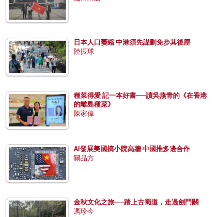
日本人口萎縮 中港須先謀劃免步其後塵
陸振球
種菜得愛 記一本好書──讀吳燕青的《在香港
的離島種菜》
陳家偉
AI發展美國搞小院高牆 中國推多邊合作
關品方
金秋文化之旅──踏上古蜀道，走過劍門關
馮珍今