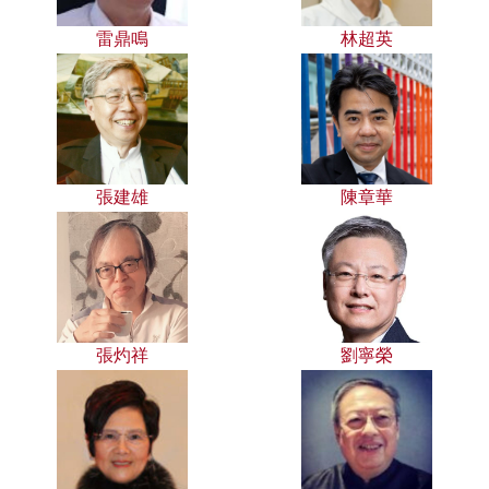
雷鼎鳴
林超英
張建雄
陳章華
張灼祥
劉寧榮