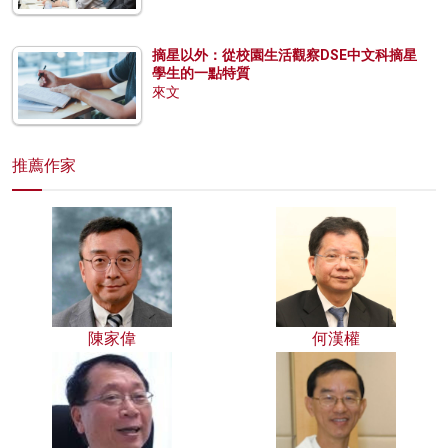
摘星以外：從校園生活觀察DSE中文科摘星
學生的一點特質
來文
推薦作家
陳家偉
何漢權