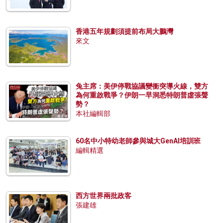
香港五年規劃須提前布局大鵬灣
來文
兔主席：美伊停戰協議變衝突導火線，雙方
為何重啟戰爭？伊朗一早洞悉特朗普虛張聲
勢？
本社編輯部
60名中小特幼老師參與城大GenAI培訓班
編輯精選
西方世界兩批政客
張建雄