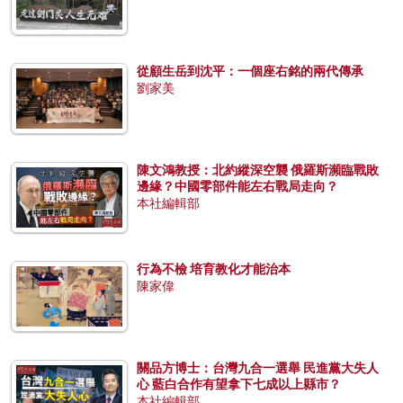
從顧生岳到沈平：一個座右銘的兩代傳承
劉家美
陳文鴻教授：北約縱深空襲 俄羅斯瀕臨戰敗
邊緣？中國零部件能左右戰局走向？
本社編輯部
行為不檢 培育教化才能治本
陳家偉
關品方博士：台灣九合一選舉 民進黨大失人
心 藍白合作有望拿下七成以上縣市？
本社編輯部