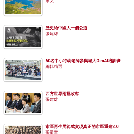
來文
歷史給中國人一個公道
張建雄
60名中小特幼老師參與城大GenAI培訓班
編輯精選
西方世界兩批政客
張建雄
市區再生局範式實現真正的市區重建3.0
張量童