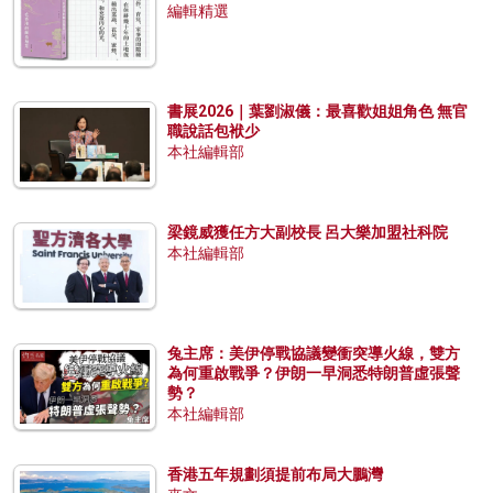
編輯精選
書展2026｜葉劉淑儀：最喜歡姐姐角色 無官
職說話包袱少
本社編輯部
梁鏡威獲任方大副校長 呂大樂加盟社科院
本社編輯部
兔主席：美伊停戰協議變衝突導火線，雙方
為何重啟戰爭？伊朗一早洞悉特朗普虛張聲
勢？
本社編輯部
香港五年規劃須提前布局大鵬灣