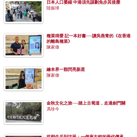
日本人口萎縮 中港須先謀劃免步其後塵
陸振球
種菜得愛 記一本好書──讀吳燕青的《在香港
的離島種菜》
陳家偉
繪本界一顆閃亮新星
陳家偉
金秋文化之旅──踏上古蜀道，走過劍門關
馮珍今
從顧生岳到沈平：一個座右銘的兩代傳承