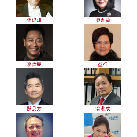
張建雄
廖書蘭
李偉民
益行
關品方
翁港成