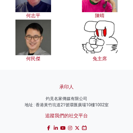
何志平
陳晴
何民傑
兔主席
承印人
灼見名家傳媒有限公司
地址 : 香港黃竹坑道21號環匯廣場10樓1002室
追蹤我們的社交平台