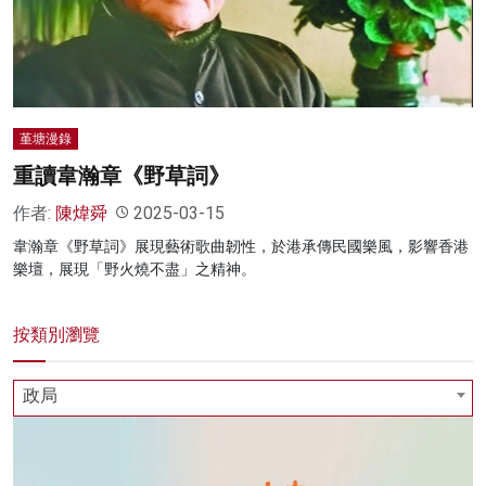
名家榜
灼見活動
關於我們
堇塘漫錄
重讀韋瀚章《野草詞》
作者:
陳煒舜
2025-03-15
韋瀚章《野草詞》展現藝術歌曲韌性，於港承傳民國樂風，影響香港
樂壇，展現「野火燒不盡」之精神。
按類別瀏覽
政局