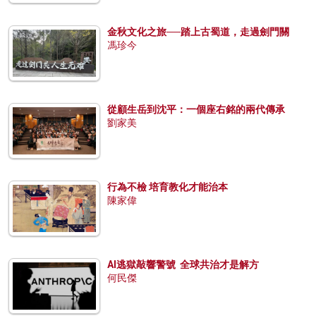
金秋文化之旅──踏上古蜀道，走過劍門關
馮珍今
從顧生岳到沈平：一個座右銘的兩代傳承
劉家美
行為不檢 培育教化才能治本
陳家偉
AI逃獄敲響警號 全球共治才是解方
何民傑