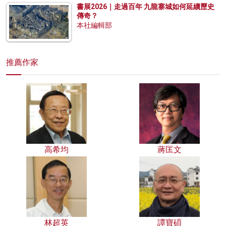
書展2026｜走過百年 九龍寨城如何延續歷史
傳奇？
本社編輯部
推薦作家
高希均
蔣匡文
林超英
譚寶碩