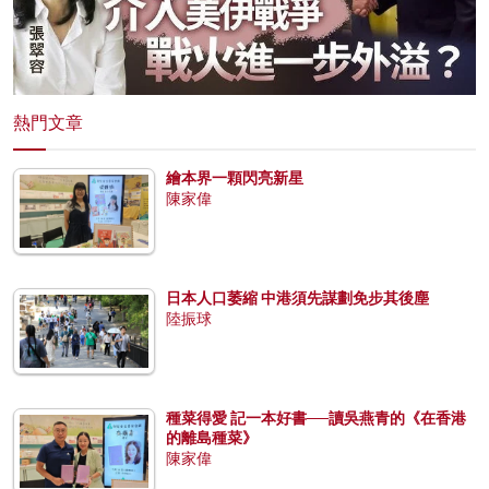
熱門文章
繪本界一顆閃亮新星
陳家偉
日本人口萎縮 中港須先謀劃免步其後塵
陸振球
種菜得愛 記一本好書──讀吳燕青的《在香港
的離島種菜》
陳家偉