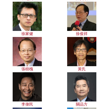
徐家健
徐俊祥
張樹槐
黃氏
李偉民
關品方