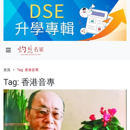
政局
教育
文化
財經
首頁
Tag: 香港音專
生活
Tag: 香港音專
健康
商業
科技
影片