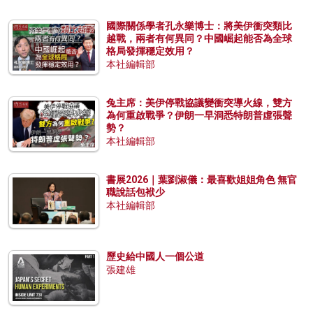
國際關係學者孔永樂博士：將美伊衝突類比
越戰，兩者有何異同？中國崛起能否為全球
格局發揮穩定效用？
本社編輯部
兔主席：美伊停戰協議變衝突導火線，雙方
為何重啟戰爭？伊朗一早洞悉特朗普虛張聲
勢？
本社編輯部
書展2026｜葉劉淑儀：最喜歡姐姐角色 無官
職說話包袱少
本社編輯部
歷史給中國人一個公道
張建雄