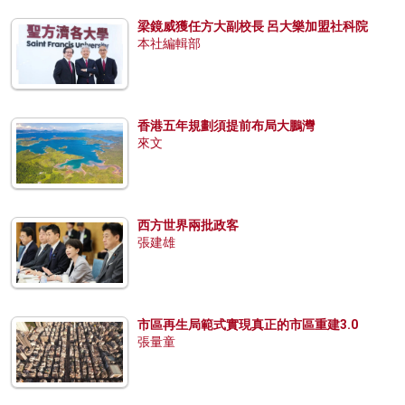
梁鏡威獲任方大副校長 呂大樂加盟社科院
本社編輯部
香港五年規劃須提前布局大鵬灣
來文
西方世界兩批政客
張建雄
市區再生局範式實現真正的市區重建3.0
張量童