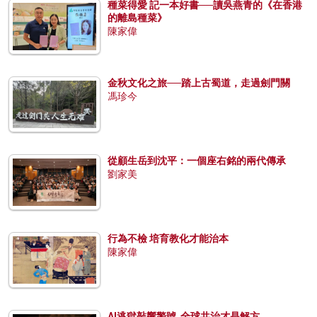
種菜得愛 記一本好書──讀吳燕青的《在香港
的離島種菜》
陳家偉
金秋文化之旅──踏上古蜀道，走過劍門關
馮珍今
從顧生岳到沈平：一個座右銘的兩代傳承
劉家美
行為不檢 培育教化才能治本
陳家偉
AI逃獄敲響警號 全球共治才是解方