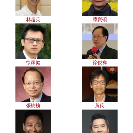
林超英
譚寶碩
徐家健
徐俊祥
張樹槐
黃氏