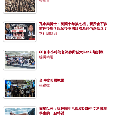
張量童
孔永樂博士：英國十年換七相，新揆會否步
前任後塵？脫歐後英國經濟為何仍然低迷？
本社編輯部
60名中小特幼老師參與城大GenAI培訓班
編輯精選
台灣被美國拖累
張建雄
摘星以外：從校園生活觀察DSE中文科摘星
學生的一點特質