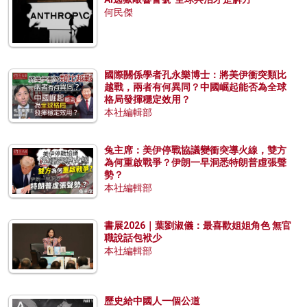
何民傑
國際關係學者孔永樂博士：將美伊衝突類比
越戰，兩者有何異同？中國崛起能否為全球
格局發揮穩定效用？
本社編輯部
兔主席：美伊停戰協議變衝突導火線，雙方
為何重啟戰爭？伊朗一早洞悉特朗普虛張聲
勢？
本社編輯部
書展2026｜葉劉淑儀：最喜歡姐姐角色 無官
職說話包袱少
本社編輯部
歷史給中國人一個公道