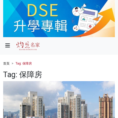
政局
教育
文化
財經
首頁
Tag: 保障房
生活
Tag: 保障房
健康
商業
科技
影片