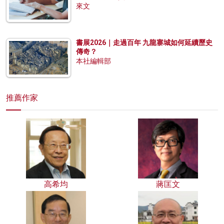
來文
書展2026｜走過百年 九龍寨城如何延續歷史
傳奇？
本社編輯部
推薦作家
高希均
蔣匡文