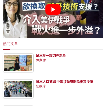
熱門文章
繪本界一顆閃亮新星
陳家偉
日本人口萎縮 中港須先謀劃免步其後塵
陸振球