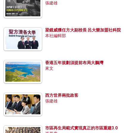
張建雄
梁鏡威獲任方大副校長 呂大樂加盟社科院
本社編輯部
香港五年規劃須提前布局大鵬灣
來文
西方世界兩批政客
張建雄
市區再生局範式實現真正的市區重建3.0