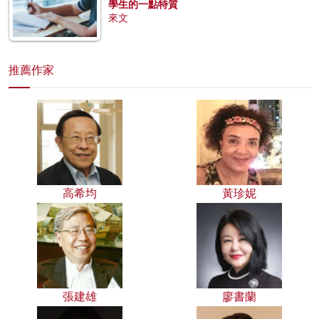
學生的一點特質
來文
推薦作家
高希均
黃珍妮
張建雄
廖書蘭