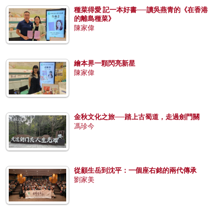
種菜得愛 記一本好書──讀吳燕青的《在香港
的離島種菜》
陳家偉
繪本界一顆閃亮新星
陳家偉
金秋文化之旅──踏上古蜀道，走過劍門關
馮珍今
從顧生岳到沈平：一個座右銘的兩代傳承
劉家美