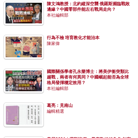
陳文鴻教授：北約縱深空襲 俄羅斯瀕臨戰敗
邊緣？中國零部件能左右戰局走向？
本社編輯部
行為不檢 培育教化才能治本
陳家偉
國際關係學者孔永樂博士：將美伊衝突類比
越戰，兩者有何異同？中國崛起能否為全球
格局發揮穩定效用？
本社編輯部
葛亮：見南山
編輯精選