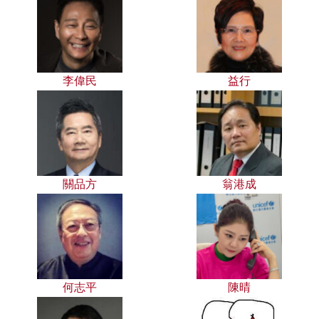
李偉民
益行
關品方
翁港成
何志平
陳晴