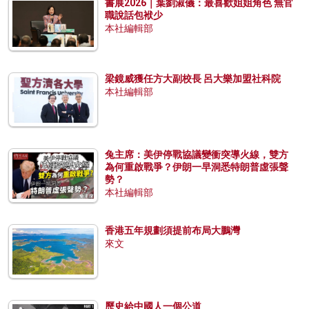
書展2026｜葉劉淑儀：最喜歡姐姐角色 無官
職說話包袱少
本社編輯部
梁鏡威獲任方大副校長 呂大樂加盟社科院
本社編輯部
兔主席：美伊停戰協議變衝突導火線，雙方
為何重啟戰爭？伊朗一早洞悉特朗普虛張聲
勢？
本社編輯部
香港五年規劃須提前布局大鵬灣
來文
歷史給中國人一個公道