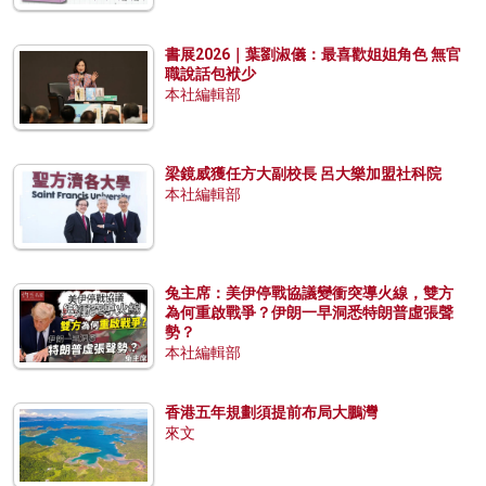
書展2026｜葉劉淑儀：最喜歡姐姐角色 無官
職說話包袱少
本社編輯部
梁鏡威獲任方大副校長 呂大樂加盟社科院
本社編輯部
兔主席：美伊停戰協議變衝突導火線，雙方
為何重啟戰爭？伊朗一早洞悉特朗普虛張聲
勢？
本社編輯部
香港五年規劃須提前布局大鵬灣
來文