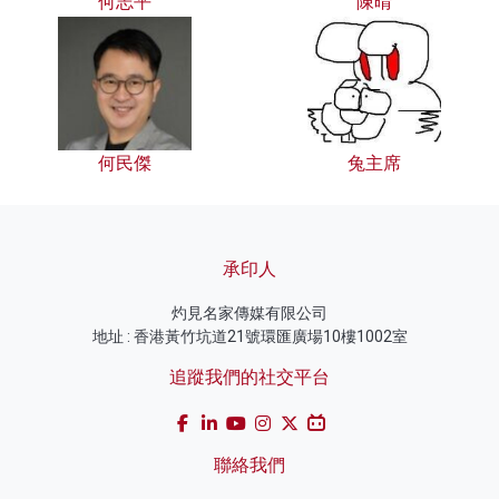
何志平
陳晴
何民傑
兔主席
承印人
灼見名家傳媒有限公司
地址 : 香港黃竹坑道21號環匯廣場10樓1002室
追蹤我們的社交平台
聯絡我們