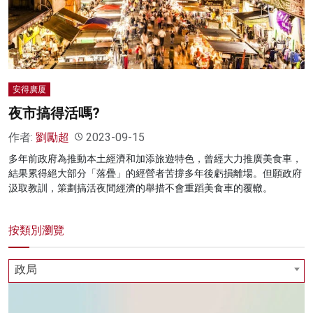
名家榜
灼見活動
關於我們
安得廣厦
夜市搞得活嗎?
作者:
劉勵超
2023-09-15
多年前政府為推動本土經濟和加添旅遊特色，曾經大力推廣美食車，
結果累得絕大部分「落疊」的經營者苦撐多年後虧損離場。但願政府
汲取教訓，策劃搞活夜間經濟的舉措不會重蹈美食車的覆轍。
按類別瀏覽
政局