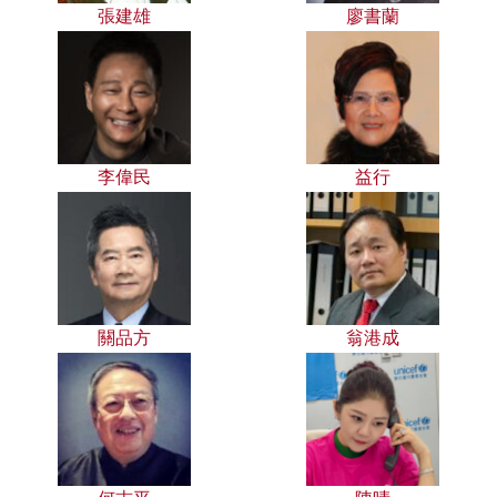
張建雄
廖書蘭
李偉民
益行
關品方
翁港成