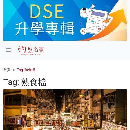
政局
教育
文化
財經
首頁
Tag: 熟食檔
生活
Tag: 熟食檔
健康
商業
科技
影片