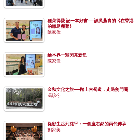
種菜得愛 記一本好書──讀吳燕青的《在香港
的離島種菜》
陳家偉
繪本界一顆閃亮新星
陳家偉
金秋文化之旅──踏上古蜀道，走過劍門關
馮珍今
從顧生岳到沈平：一個座右銘的兩代傳承
劉家美