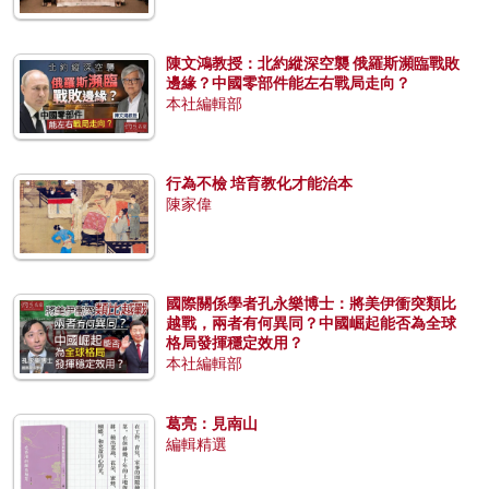
陳文鴻教授：北約縱深空襲 俄羅斯瀕臨戰敗
邊緣？中國零部件能左右戰局走向？
本社編輯部
行為不檢 培育教化才能治本
陳家偉
國際關係學者孔永樂博士：將美伊衝突類比
越戰，兩者有何異同？中國崛起能否為全球
格局發揮穩定效用？
本社編輯部
葛亮：見南山
編輯精選